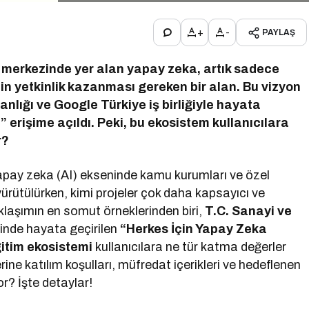
+
-
PAYLAŞ
n merkezinde yer alan yapay zeka, artık sadece
in yetkinlik kazanması gereken bir alan. Bu vizyon
nlığı ve Google Türkiye iş birliğiyle hayata
 erişime açıldı. Peki, bu ekosistem kullanıcılara
r?
apay zeka (AI) ekseninde kamu kurumları ve özel
 yürütülürken, kimi projeler çok daha kapsayıcı ve
aklaşımın en somut örneklerinden biri,
T.C. Sanayi ve
iğinde hayata geçirilen
“Herkes İçin Yapay Zeka
ğitim ekosistemi
kullanıcılara ne tür katma değerler
ne katılım koşulları, müfredat içerikleri ve hedeflenen
? İşte detaylar!