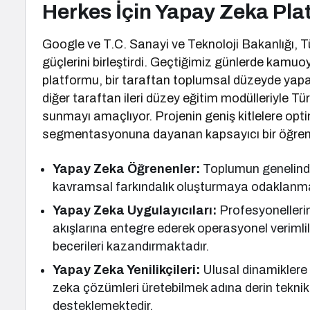
Herkes İçin Yapay Zeka Pl
Google ve T.C. Sanayi ve Teknoloji Bakanlığı, Tü
güçlerini birleştirdi. Geçtiğimiz günlerde kamuo
platformu, bir taraftan toplumsal düzeyde yapa
diğer taraftan ileri düzey eğitim modülleriyle Tü
sunmayı amaçlıyor. Projenin geniş kitlelere opti
segmentasyonuna dayanan kapsayıcı bir öğren
Yapay Zeka Öğrenenler:
Toplumun genelinde
kavramsal farkındalık oluşturmaya odaklanma
Yapay Zeka Uygulayıcıları:
Profesyonellerin
akışlarına entegre ederek operasyonel verimlili
becerileri kazandırmaktadır.
Yapay Zeka Yenilikçileri:
Ulusal dinamiklere 
zeka çözümleri üretebilmek adına derin teknik 
desteklemektedir.