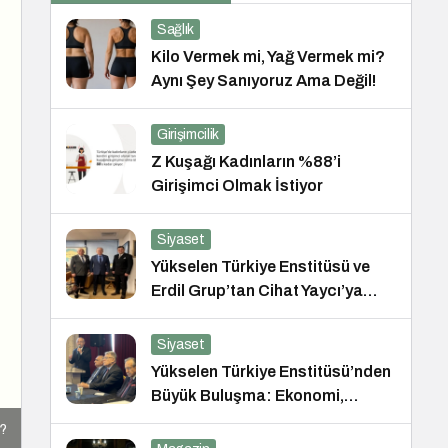
Sağlık
Kilo Vermek mi, Yağ Vermek mi?
Aynı Şey Sanıyoruz Ama Değil!
Girişimcilik
Z Kuşağı Kadınların %88’i
Girişimci Olmak İstiyor
Siyaset
Yükselen Türkiye Enstitüsü ve
Erdil Grup’tan Cihat Yaycı’ya
Anlamlı Ziyaret
Siyaset
Yükselen Türkiye Enstitüsü’nden
Büyük Buluşma: Ekonomi,
Güvenlik Politikaları ve Hukuk
r?
Konferansı