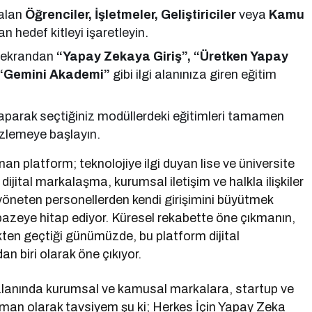
 alan
Öğrenciler, İşletmeler, Geliştiriciler
veya
Kamu
 hedef kitleyi işaretleyin.
 ekrandan
“Yapay Zekaya Giriş”, “Üretken Yapay
“Gemini Akademi”
gibi ilgi alanınıza giren eğitim
aparak seçtiğiniz modüllerdeki eğitimleri tamamen
izlemeye başlayın.
nan platform; teknolojiye ilgi duyan lise ve üniversite
 dijital markalaşma, kurumsal iletişim ve halkla ilişkiler
yöneten personellerden kendi girişimini büyütmek
lpazeye hitap ediyor. Küresel rekabette öne çıkmanın,
ten geçtiği günümüzde, bu platform dijital
an biri olarak öne çıkıyor.
lanında kurumsal ve kamusal markalara, startup ve
man olarak tavsiyem şu ki; Herkes İçin Yapay Zeka