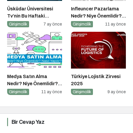
Üsküdar Üniversitesi
Infleuncer Pazarlama
Tv’nin Bu Haftaki
Nedir? Niye Önemlidir?
Konuğu Mürsel Ferhat
Influencer Pazarlama
Girişimcilik
7 ay önce
Girişimcilik
11 ay önce
Sağlam Oluyor
Nasıl Yapılır?
Medya Satın Alma
Türkiye Lojistik Zirvesi
Nedir? Niye Önemlidir?
2025
Medya Satın Alma Nasıl
Girişimcilik
11 ay önce
Girişimcilik
9 ay önce
Yapılır?
Bir Cevap Yaz