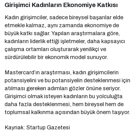
Girişimci Kadınların Ekonomiye Katkısı
Kadın girişimciler, sadece bireysel başarılar elde
etmekle kalmaz, aynı zamanda ekonomiye de
büyük katkı sağlar. Yapılan araştırmalara göre,
kadınların liderlik ettiği işletmeler, daha kapsayıcı
çalışma ortamları oluşturarak yenilikçi ve
sürdürülebilir bir ekonomik model sunuyor.
Mastercard’ın araştırması, kadın girişimcilerin
potansiyelini ve bu potansiyelin desteklenmesi için
atılması gereken adımları gözler önüne seriyor.
Girişimci olmak isteyen kadınların bu yolculuğta
daha fazla desteklenmesi, hem bireysel hem de
toplumsal kalkınma açısından büyük önem taşıyor.
Kaynak: Startup Gazetesi