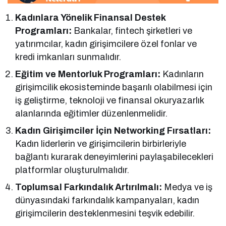
Kadınlara Yönelik Finansal Destek
Programları:
Bankalar, fintech şirketleri ve
yatırımcılar, kadın girişimcilere özel fonlar ve
kredi imkanları sunmalıdır.
Eğitim ve Mentorluk Programları:
Kadınların
girişimcilik ekosisteminde başarılı olabilmesi için
iş geliştirme, teknoloji ve finansal okuryazarlık
alanlarında eğitimler düzenlenmelidir.
Kadın Girişimciler İçin Networking Fırsatları:
Kadın liderlerin ve girişimcilerin birbirleriyle
bağlantı kurarak deneyimlerini paylaşabilecekleri
platformlar oluşturulmalıdır.
Toplumsal Farkındalık Artırılmalı:
Medya ve iş
dünyasındaki farkındalık kampanyaları, kadın
girişimcilerin desteklenmesini teşvik edebilir.