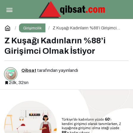
Z Kuşağı Kadınların %88’i Girişimci Olmak
İstiyor
Yorum Yap
Z Kuşağı Kadınların %88’i Girişimci
Girişimcilik
Olmak İstiyor
Z Kuşağı Kadınların %88’i
Girişimci Olmak İstiyor
Qibsat
tarafından yayınlandı
2dk, 32sn