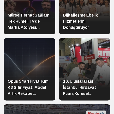
Mürsel Ferhat Sağlam
Dijitalleşme Ebelik
Tek Rumeli Tv’de
Hizmetlerini
Marka Atölyesi
Dönüştürüyor
Programına Konuk
Oldu
Opus 5 Yarı Fiyat, Kimi
10. Uluslararası
K3 Sıfır Fiyat: Model
İstanbul Hırdavat
Artık Rekabet
Fuarı, Küresel
Avantajın Değil
Ticaretin Yeni Merkezi
Olmaya Hazırlanıyor