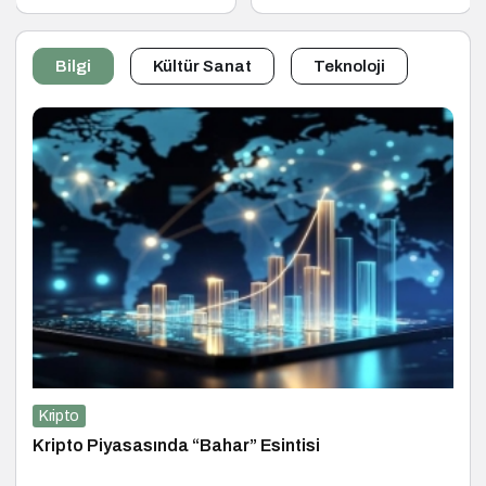
Marka Atölyesi
Dönüştürüyor
Programına Konuk
Oldu
Bilgi
Kültür Sanat
Teknoloji
Kripto
Kripto Piyasasında “Bahar” Esintisi