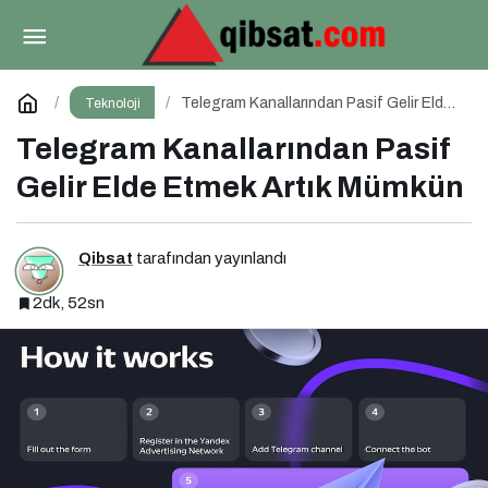
Sosyal Medyada Varım, Öyleyse Kimim?
Paylaş
Yorum Yap
Telegram Kanallarından Pasif Gelir Elde
Teknoloji
Etmek Artık Mümkün
Telegram Kanallarından Pasif
Gelir Elde Etmek Artık Mümkün
Qibsat
tarafından yayınlandı
2dk, 52sn