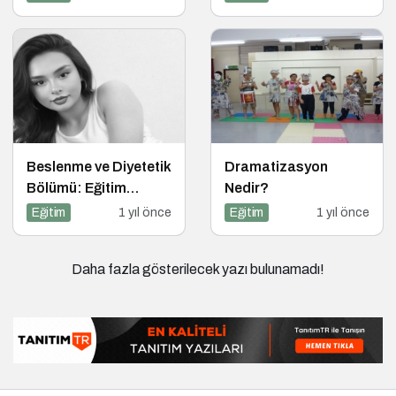
Dijital Medya
Okuryazarlığı
Dersinin Konuğu Oldu
Beslenme ve Diyetetik
Dramatizasyon
Bölümü: Eğitim
Nedir?
Süreci, Kariyer
Eğitim
1 yıl önce
Eğitim
1 yıl önce
Olanakları ve
Geleceği
Daha fazla gösterilecek yazı bulunamadı!