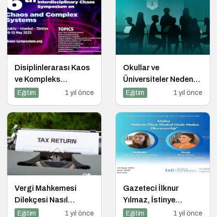
Disiplinlerarası Kaos
Okullar ve
ve Kompleks
Üniversiteler Neden
Sistemler
Siber Saldırıların
Eğitim
1 yıl önce
Eğitim
1 yıl önce
Sempozyumu İçin
Hedefinde?
Geri Sayım!
Vergi Mahkemesi
Gazeteci İlknur
Dilekçesi Nasıl
Yılmaz, İstinye
Hazırlanır?
Üniversitesi’nde
Eğitim
1 yıl önce
Eğitim
1 yıl önce