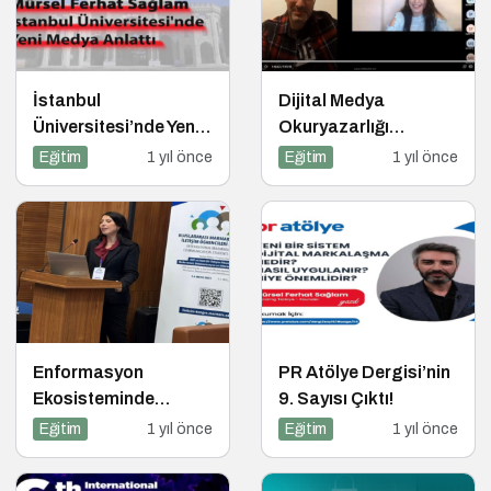
İstanbul
Dijital Medya
Üniversitesi’nde Yeni
Okuryazarlığı
Medya ve Dergicilik
Dersinde Dijital
Eğitim
1 yıl önce
Eğitim
1 yıl önce
Konuşuldu
Markalaşma
Konuşuldu
Enformasyon
PR Atölye Dergisi’nin
Ekosisteminde
9. Sayısı Çıktı!
Dezenformasyon ve
Eğitim
1 yıl önce
Eğitim
1 yıl önce
Çözüm Arayışları