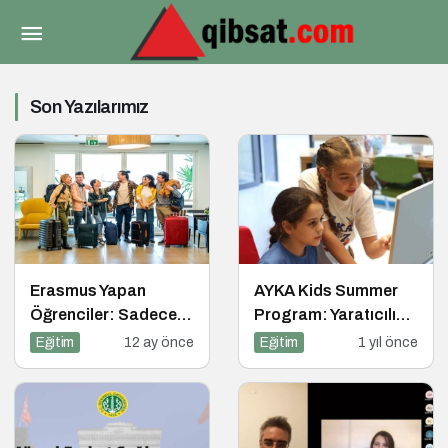
Son Yazılarımız
Erasmus Yapan
AYKA Kids Summer
Öğrenciler: Sadece
Program: Yaratıcılık,
Ülke Değil, Bakış Açısı
Disiplin ve İngilizce
Eğitim
12 ay önce
Eğitim
1 yıl önce
da Değişiyor
Bir Arada!