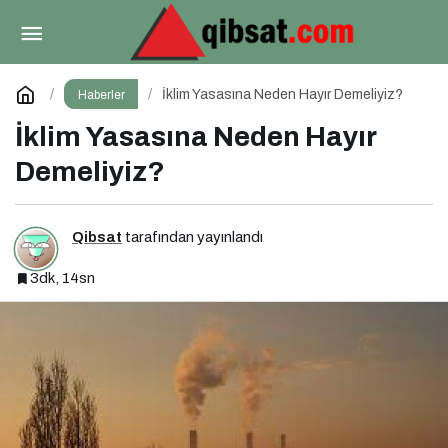
Spor Dünyasının Efsaneleri Corendon Sport
Talks’ta Buluşuyor
Paylaş
Yorum Yap
İklim Yasasına Neden Hayır Demeliyiz?
Haberler
İklim Yasasına Neden Hayır
Demeliyiz?
Qibsat
tarafından yayınlandı
3dk, 14sn