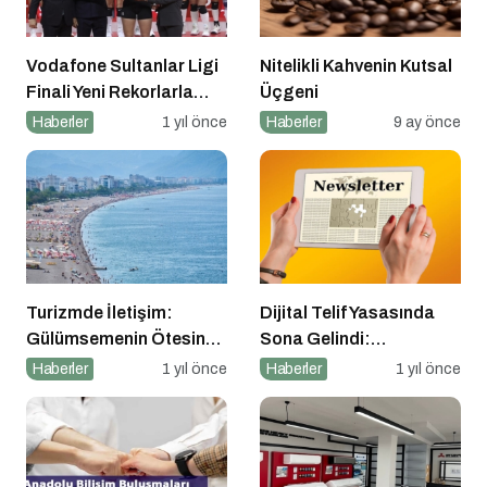
Vodafone Sultanlar Ligi
Nitelikli Kahvenin Kutsal
Finali Yeni Rekorlarla
Üçgeni
Tamamlandı
Haberler
1 yıl önce
Haberler
9 ay önce
Turizmde İletişim:
Dijital Telif Yasasında
Gülümsemenin Ötesinde
Sona Gelindi:
Bir Sanat
Yayıncılara Haziran
Haberler
1 yıl önce
Haberler
1 yıl önce
Müjdesi