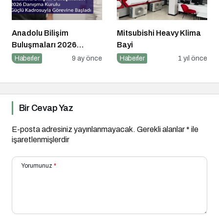
Anadolu Bilişim
Mitsubishi Heavy Klima
Buluşmaları 2026
Bayi
Danışma Kurulu Güçlü
Haberler
9 ay önce
Haberler
1 yıl önce
Kadrosuyla Görevine
Başladı
Bir Cevap Yaz
E-posta adresiniz yayınlanmayacak.
Gerekli alanlar
*
ile
işaretlenmişlerdir
Yorumunuz
*