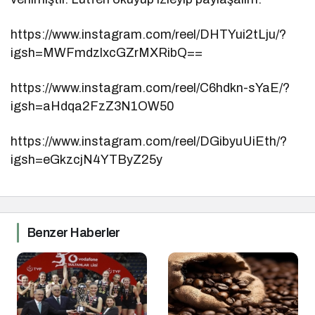
https://www.instagram.com/reel/DHTYui2tLju/?
igsh=MWFmdzlxcGZrMXRibQ==
https://www.instagram.com/reel/C6hdkn-sYaE/?
igsh=aHdqa2FzZ3N1OW50
https://www.instagram.com/reel/DGibyuUiEth/?
igsh=eGkzcjN4YTByZ25y
Benzer Haberler