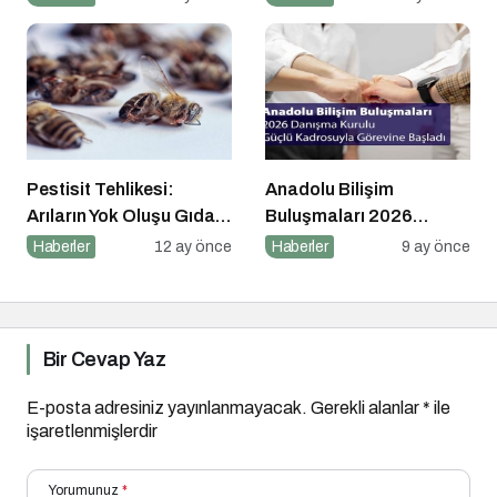
Düzeni
Pestisit Tehlikesi:
Anadolu Bilişim
Arıların Yok Oluşu Gıda
Buluşmaları 2026
Zincirini Çökertiyor!
Danışma Kurulu Güçlü
Haberler
12 ay önce
Haberler
9 ay önce
Kadrosuyla Görevine
Başladı
Bir Cevap Yaz
E-posta adresiniz yayınlanmayacak.
Gerekli alanlar
*
ile
işaretlenmişlerdir
Yorumunuz
*