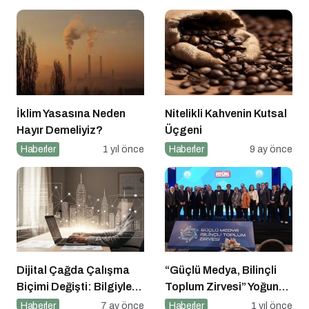
İklim Yasasına Neden
Nitelikli Kahvenin Kutsal
Hayır Demeliyiz?
Üçgeni
Haberler
1 yıl önce
Haberler
9 ay önce
Dijital Çağda Çalışma
“Güçlü Medya, Bilinçli
Biçimi Değişti: Bilgiyle
Toplum Zirvesi” Yoğun
Para Kazananların Yeni
Katılımla Gerçekleşti
Haberler
7 ay önce
Haberler
1 yıl önce