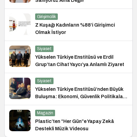
Sanıyoruz Ama Değil!
Girişimcilik
Z Kuşağı Kadınların %88’i Girişimci
Olmak İstiyor
Siyaset
Yükselen Türkiye Enstitüsü ve Erdil
Grup’tan Cihat Yaycı’ya Anlamlı Ziyaret
Siyaset
Yükselen Türkiye Enstitüsü’nden Büyük
Buluşma: Ekonomi, Güvenlik Politikaları
ve Hukuk Konferansı
Magazin
Plastic’ten “Her Gün”e Yapay Zekâ
Destekli Müzik Videosu