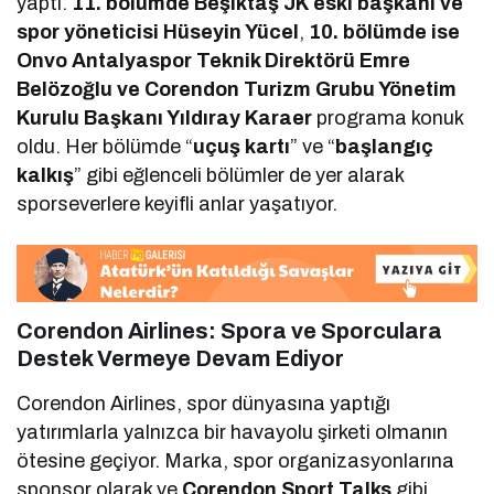
yaptı.
11. bölümde Beşiktaş JK eski başkanı ve
spor yöneticisi Hüseyin Yücel
,
10. bölümde ise
Onvo Antalyaspor Teknik Direktörü Emre
Belözoğlu ve Corendon Turizm Grubu Yönetim
Kurulu Başkanı Yıldıray Karaer
programa konuk
oldu. Her bölümde “
uçuş kartı
” ve “
başlangıç
kalkış
” gibi eğlenceli bölümler de yer alarak
sporseverlere keyifli anlar yaşatıyor.
Corendon Airlines: Spora ve Sporculara
Destek Vermeye Devam Ediyor
Corendon Airlines, spor dünyasına yaptığı
yatırımlarla yalnızca bir havayolu şirketi olmanın
ötesine geçiyor. Marka, spor organizasyonlarına
sponsor olarak ve
Corendon Sport Talks
gibi