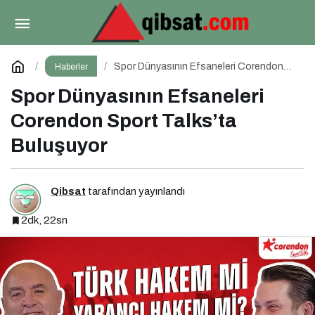
Türk Tasarımcıların Küresel Başarısı
Paylaş
Yorum Yap
Spor Dünyasının Efsaneleri Corendon
Haberler
Sport Talks’ta Buluşuyor
Spor Dünyasının Efsaneleri
Corendon Sport Talks’ta
Buluşuyor
Qibsat
tarafından yayınlandı
2dk, 22sn