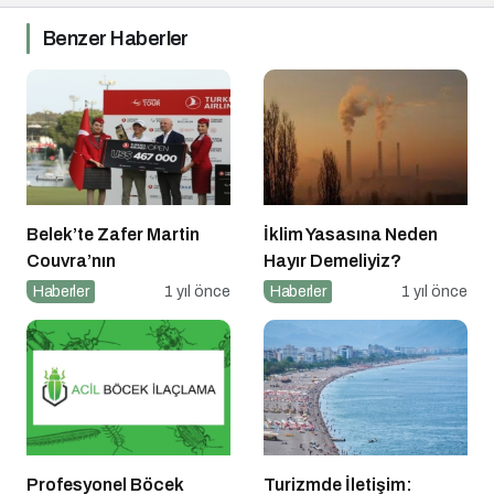
Benzer Haberler
Belek’te Zafer Martin
İklim Yasasına Neden
Couvra’nın
Hayır Demeliyiz?
Haberler
1 yıl önce
Haberler
1 yıl önce
Profesyonel Böcek
Turizmde İletişim: