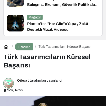
Buluşma: Ekonomi, Güvenlik Politikaları
ve Hukuk Konferansı
Magazin
Plastic’ten “Her Gün”e Yapay Zekâ
Destekli Müzik Videosu
Türk Tasarımcıların Küresel Başarısı
Haberler
Türk Tasarımcıların Küresel
Başarısı
Qibsat
tarafından yayınlandı
2dk, 47sn