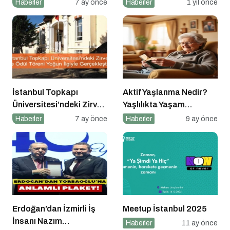
Platformlar Neden
Haberler
7 ay önce
Haberler
1 yıl önce
Önemli?
İstanbul Topkapı
Aktif Yaşlanma Nedir?
Üniversitesi’ndeki Zirve
Yaşlılıkta Yaşam
ve Ödül Töreni Yoğun
Kalitesini Artırmanın
Haberler
7 ay önce
Haberler
9 ay önce
İlgiyle Gerçekleşti
Altın Kuralları
Erdoğan’dan İzmirli İş
Meetup İstanbul 2025
İnsanı Nazım
Haberler
11 ay önce