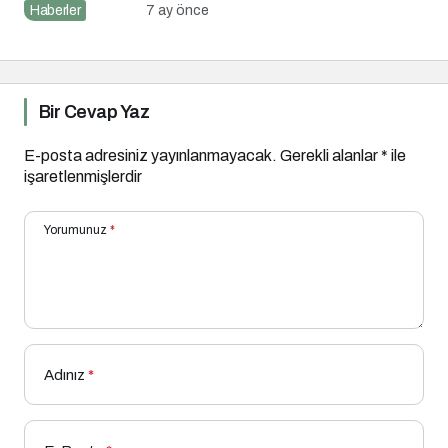
Torbaoğlu’na Anlamlı
Haberler
7 ay önce
Plaket
Bir Cevap Yaz
E-posta adresiniz yayınlanmayacak.
Gerekli alanlar
*
ile
işaretlenmişlerdir
Yorumunuz
*
Adınız
*