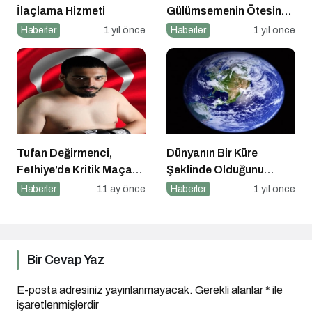
İlaçlama Hizmeti
Gülümsemenin Ötesinde
Bir Sanat
Haberler
1 yıl önce
Haberler
1 yıl önce
Tufan Değirmenci,
Dünyanın Bir Küre
Fethiye’de Kritik Maça
Şeklinde Olduğunu
Çıkıyor
Kanıtlayan Olaylar
Haberler
11 ay önce
Haberler
1 yıl önce
Nedir?
Bir Cevap Yaz
E-posta adresiniz yayınlanmayacak.
Gerekli alanlar
*
ile
işaretlenmişlerdir