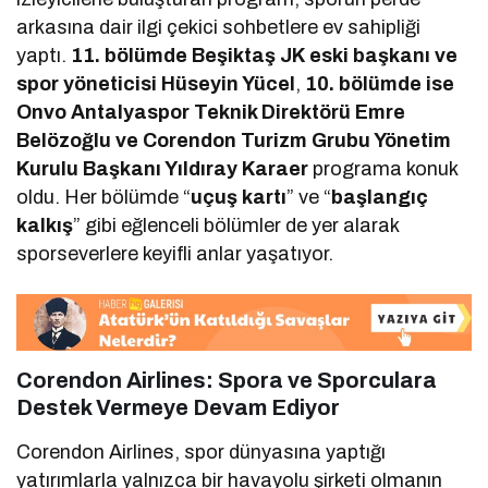
arkasına dair ilgi çekici sohbetlere ev sahipliği
yaptı.
11. bölümde Beşiktaş JK eski başkanı ve
spor yöneticisi Hüseyin Yücel
,
10. bölümde ise
Onvo Antalyaspor Teknik Direktörü Emre
Belözoğlu ve Corendon Turizm Grubu Yönetim
Kurulu Başkanı Yıldıray Karaer
programa konuk
oldu. Her bölümde “
uçuş kartı
” ve “
başlangıç
kalkış
” gibi eğlenceli bölümler de yer alarak
sporseverlere keyifli anlar yaşatıyor.
Corendon Airlines: Spora ve Sporculara
Destek Vermeye Devam Ediyor
Corendon Airlines, spor dünyasına yaptığı
yatırımlarla yalnızca bir havayolu şirketi olmanın