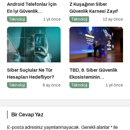
Android Telefonlar İçin
Z Kuşağının Siber
En İyi Güvenlik
Güvenlik Karnesi Zayıf
Uygulamaları
Teknoloji
1 yıl önce
Teknoloji
12 ay önce
Siber Suçlular Ne Tür
TBD, 8. Siber Güvenlik
Hesapları Hedefliyor?
Ekosisteminin
Geliştirilmesi Zirvesi’ni
Teknoloji
8 ay önce
Teknoloji
1 yıl önce
Gerçekleştirdi
Bir Cevap Yaz
E-posta adresiniz yayınlanmayacak.
Gerekli alanlar
*
ile