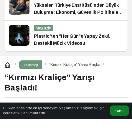
Yükselen Türkiye Enstitüsü’nden Büyük
Buluşma: Ekonomi, Güvenlik Politikaları
ve Hukuk Konferansı
Magazin
Plastic’ten “Her Gün”e Yapay Zekâ
Destekli Müzik Videosu
“Kırmızı Kraliçe” Yarışı Başladı!
Teknoloji
“Kırmızı Kraliçe” Yarışı
Başladı!
Qibsat
tarafından yayınlandı
Bu web sitesinde en iyi deneyimi yaşamanızı sağlamak için
Kabul
çerezler kullanılmaktadır.
4dk, 41sn