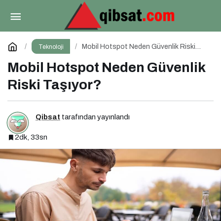
“Kırmızı Kraliçe” Yarışı Başladı!
Paylaş
Yorum Yap
Mobil Hotspot Neden Güvenlik Riski
Teknoloji
Taşıyor?
Mobil Hotspot Neden Güvenlik
Riski Taşıyor?
Qibsat
tarafından yayınlandı
2dk, 33sn