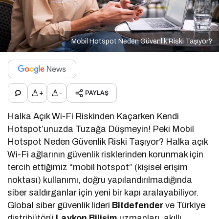
Mobil Hotspot Neden Güvenlik Riski Taşıyor?
+
-
PAYLAŞ
Halka Açık Wi-Fi Riskinden Kaçarken Kendi
Hotspot’unuzda Tuzağa Düşmeyin! Peki Mobil
Hotspot Neden Güvenlik Riski Taşıyor? Halka açık
Wi-Fi ağlarının güvenlik risklerinden korunmak için
tercih ettiğimiz “mobil hotspot” (kişisel erişim
noktası) kullanımı, doğru yapılandırılmadığında
siber saldırganlar için yeni bir kapı aralayabiliyor.
Global siber güvenlik lideri
Bitdefender
ve Türkiye
distribütörü
Laykon Bilişim
uzmanları, akıllı