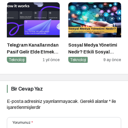
Telegram Kanallarından
Sosyal Medya Yönetimi
Pasif Gelir Elde Etmek
Nedir? Etkili Sosyal
Artık Mümkün
Medya Yönetimi İçin 10
Teknoloji
1 yıl önce
Teknoloji
9 ay önce
Altın İpucu
Bir Cevap Yaz
E-posta adresiniz yayınlanmayacak.
Gerekli alanlar
*
ile
işaretlenmişlerdir
Yorumunuz
*