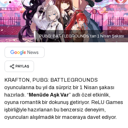
PUBG: BATTLEGROUNDS’tan 1 Nisan Şakası
PAYLAŞ
KRAFTON, PUBG: BATTLEGROUNDS
oyuncularına bu yıl da sürpriz bir 1 Nisan şakası
hazırladı. “
Menüde Aşk Var
” adlı özel etkinlik,
oyuna romantik bir dokunuş getiriyor. ReLU Games
işbirliğiyle hazırlanan bu benzersiz deneyim,
oyuncuları alışılmadık bir maceraya davet ediyor.