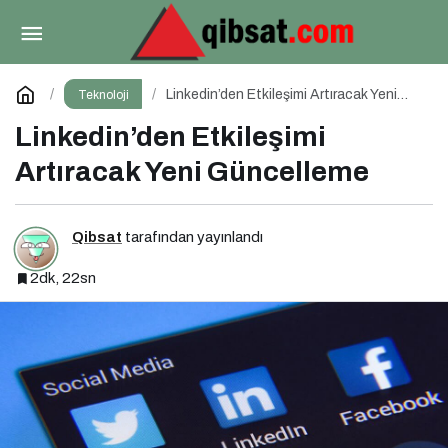
PUBG: BATTLEGROUNDS’tan 1 Nisan Şakası
Paylaş
Yorum Yap
Linkedin’den Etkileşimi Artıracak Yeni
Teknoloji
Güncelleme
Linkedin’den Etkileşimi
Artıracak Yeni Güncelleme
Qibsat
tarafından yayınlandı
2dk, 22sn