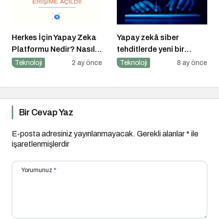
Herkes İçin Yapay Zeka
Yapay zekâ siber
Platformu Nedir? Nasıl
tehditlerde yeni bir
Kullanılır?
dönemi başlatıyor
Teknoloji
2 ay önce
Teknoloji
8 ay önce
Bir Cevap Yaz
E-posta adresiniz yayınlanmayacak.
Gerekli alanlar
*
ile
işaretlenmişlerdir
Yorumunuz
*