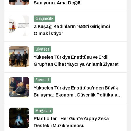
Sanıyoruz Ama Değil!
Girişimcilik
Z Kuşağı Kadınların %88’i Girişimci
Olmak İstiyor
Siyaset
Yükselen Türkiye Enstitüsü ve Erdil
Grup’tan Cihat Yaycı’ya Anlamlı Ziyaret
Siyaset
Yükselen Türkiye Enstitüsü’nden Büyük
Buluşma: Ekonomi, Güvenlik Politikaları
ve Hukuk Konferansı
Magazin
Plastic’ten “Her Gün”e Yapay Zekâ
Destekli Müzik Videosu