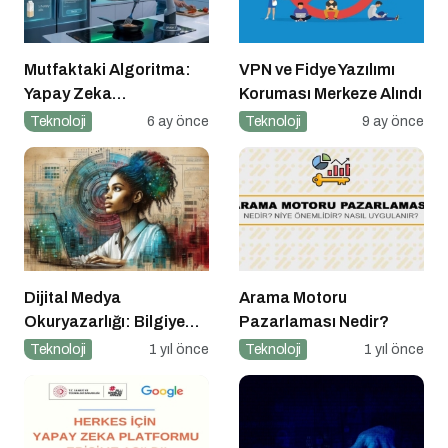
Mutfaktaki Algoritma:
VPN ve Fidye Yazılımı
Yapay Zeka
Koruması Merkeze Alındı
Gastronomiyi Nasıl
Teknoloji
6 ay önce
Teknoloji
9 ay önce
Yeniden Programlıyor?
Dijital Medya
Arama Motoru
Okuryazarlığı: Bilgiye
Pazarlaması Nedir?
Erişimde Sorumluluk ve
Teknoloji
1 yıl önce
Teknoloji
1 yıl önce
Farkındalık