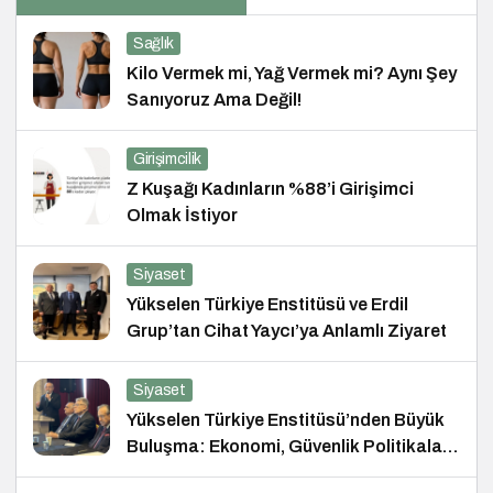
Sağlık
Kilo Vermek mi, Yağ Vermek mi? Aynı Şey
Sanıyoruz Ama Değil!
Girişimcilik
Z Kuşağı Kadınların %88’i Girişimci
Olmak İstiyor
Siyaset
Yükselen Türkiye Enstitüsü ve Erdil
Grup’tan Cihat Yaycı’ya Anlamlı Ziyaret
Siyaset
Yükselen Türkiye Enstitüsü’nden Büyük
Buluşma: Ekonomi, Güvenlik Politikaları
ve Hukuk Konferansı