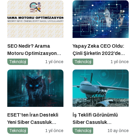
SEO Nedir? Arama
Yapay Zeka CEO Oldu:
Motoru Optimizasyonu
Çinli Şirketin 2022’de
Nasıl Yapılır?
Attığı Adım Yeniden
Teknoloji
1 yıl önce
Teknoloji
1 yıl önce
Gündemde
ESET’ten İran Destekli
İş Teklifi Görünümlü
Yeni Siber Casusluk
Siber Casusluk
Operasyonu Uyarısı
Operasyonu
Teknoloji
1 yıl önce
Teknoloji
10 ay önce