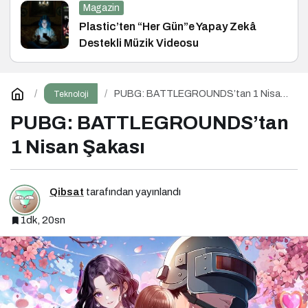
Magazin
Plastic’ten “Her Gün”e Yapay Zekâ
Destekli Müzik Videosu
PUBG: BATTLEGROUNDS’tan 1 Nisan
Teknoloji
Şakası
PUBG: BATTLEGROUNDS’tan
1 Nisan Şakası
Qibsat
tarafından yayınlandı
1dk, 20sn