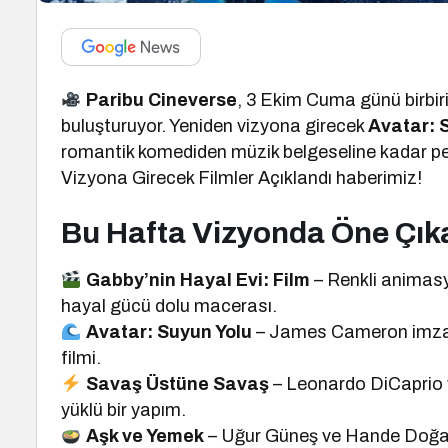
Paribu Cineverse
, 3 Ekim Cuma günü birbiri
buluşturuyor. Yeniden vizyona girecek
Avatar: 
romantik komediden müzik belgeseline kadar p
Vizyona Girecek Filmler Açıklandı haberimiz!
Bu Hafta Vizyonda Öne Çıka
Gabby’nin Hayal Evi: Film
– Renkli animasy
hayal gücü dolu macerası.
Avatar: Suyun Yolu
– James Cameron imzal
filmi.
Savaş Üstüne Savaş
– Leonardo DiCaprio 
yüklü bir yapım.
Aşk ve Yemek
– Uğur Güneş ve Hande Doğande