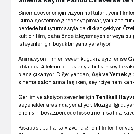
Sinema Keyfini Paribu Cineverse’te 
Sinemaseverler için vizyon haftaları, yeni filmle
Cuma gösterime girecek yapımlar, yalnızca tür çe
perdede buluşturmasıyla da dikkat çekiyor. Özel
kült bir film, daha önce izleyemeyenler veya bu
isteyenler için büyük bir şans yaratıyor.
Animasyon filmleri seven küçük izleyiciler ise
Ga
atılacak. Ailelerin çocuklarıyla birlikte keyifli 
plana çıkarıyor. Diğer yandan,
Aşk ve Yemek
gib
sinema salonlarına taşırken, seyirciye hem ka
Gerilim ve aksiyon sevenler için
Tehlikeli Hayv
seçenekler arasında yer alıyor. Müziğe ilgi duyan
enerjisini beyazperdede hissetme fırsatına kav
Kısacası, bu hafta vizyona giren filmler, her yaş