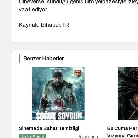
Cineverse, sunduğu geniş film yelpazesiyle izley
vaat ediyor.
Kaynak: Bihaber.TR
Benzer Haberler
Sinemada Bahar Temizliği
Bu Cuma Pari
Vizyona Gire
Kültür Sanat
4 ay önce