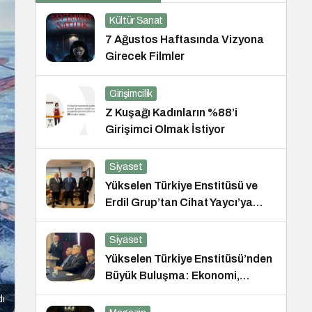
Kültür Sanat
7 Ağustos Haftasında Vizyona
Girecek Filmler
Girişimcilik
Z Kuşağı Kadınların %88’i
Girişimci Olmak İstiyor
Siyaset
Yükselen Türkiye Enstitüsü ve
Erdil Grup’tan Cihat Yaycı’ya
Anlamlı Ziyaret
Siyaset
Yükselen Türkiye Enstitüsü’nden
Büyük Buluşma: Ekonomi,
Güvenlik Politikaları ve Hukuk
dı
Konferansı