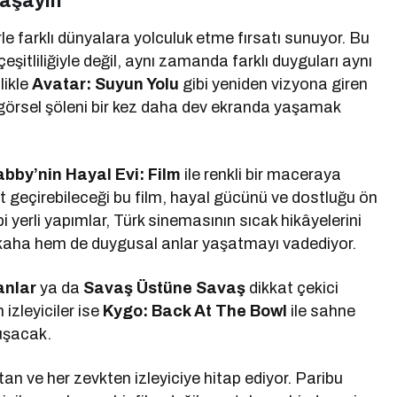
Yaşayın
rle farklı dünyalara yolculuk etme fırsatı sunuyor. Bu
şitliliğiyle değil, aynı zamanda farklı duyguları aynı
likle
Avatar: Suyun Yolu
gibi yeniden vizyona giren
 görsel şöleni bir kez daha dev ekranda yaşamak
bby’nin Hayal Evi: Film
ile renkli bir maceraya
vakit geçirebileceği bu film, hayal gücünü ve dostluğu ön
i yerli yapımlar, Türk sinemasının sıcak hikâyelerini
hkaha hem de duygusal anlar yaşatmayı vadediyor.
anlar
ya da
Savaş Üstüne Savaş
dikkat çekici
 izleyiciler ise
Kygo: Back At The Bowl
ile sahne
uşacak.
tan ve her zevkten izleyiciye hitap ediyor. Paribu