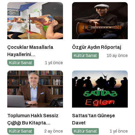
Çocuklar Masallarla
Özgür Aydın Röportaj
Hayallerini
Kültür Sanat
10 ay önce
Gerçekleştiriyor!
Kültür Sanat
1 yıl önce
Toplumun Haklı Sessiz
Sattas’tan Güneşe
Çığlığı Bu Kitapta
Davet
Toplandı
Kültür Sanat
2 ay önce
Kültür Sanat
1 yıl önce