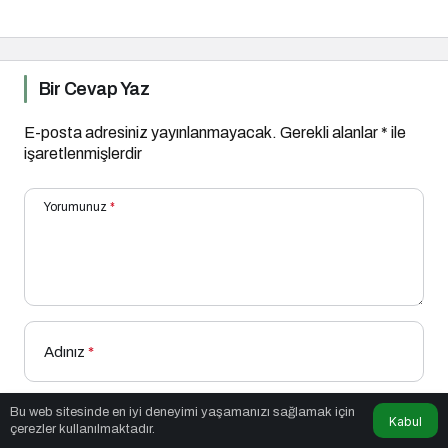
Bir Cevap Yaz
E-posta adresiniz yayınlanmayacak.
Gerekli alanlar
*
ile
işaretlenmişlerdir
Yorumunuz
*
Adınız
*
Bu web sitesinde en iyi deneyimi yaşamanızı sağlamak için
Kabul
E-Posta
*
çerezler kullanılmaktadır.