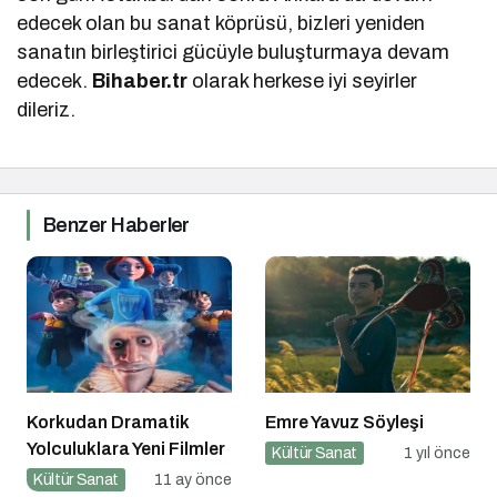
edecek olan bu sanat köprüsü, bizleri yeniden
sanatın birleştirici gücüyle buluşturmaya devam
edecek.
Bihaber.tr
olarak herkese iyi seyirler
dileriz.
Benzer Haberler
Korkudan Dramatik
Emre Yavuz Söyleşi
Yolculuklara Yeni Filmler
Kültür Sanat
1 yıl önce
Kültür Sanat
11 ay önce