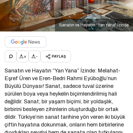
Sanatın ve Hayatın “Yan Yana” İzinde
+
-
PAYLAŞ
Sanatın ve Hayatın “Yan Yana” İzinde: Melahat-
Eşref Üren ve Eren-Bedri Rahmi Eyüboğlu’nun
Büyülü Dünyası! Sanat, sadece tuval üzerine
sürülen boya veya heykelin biçimlendirilmiş hali
değildir. Sanat; bir yaşam biçimi, bir yoldaşlık,
birbirini besleyen zihinlerin oluşturduğu bir ortak
dildir. Türkiye’nin sanat tarihine yön veren iki büyük
çiftin hayatına dokunmak, onların hem birbirlerine
duydukları sevgiyi hem de sanata olan tutkularını