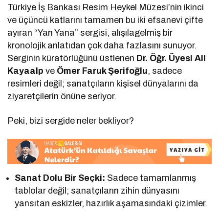
Türkiye İş Bankası Resim Heykel Müzesi’nin ikinci
ve üçüncü katlarını tamamen bu iki efsanevi çifte
ayıran “Yan Yana” sergisi, alışılagelmiş bir
kronolojik anlatıdan çok daha fazlasını sunuyor.
Serginin küratörlüğünü üstlenen
Dr. Öğr. Üyesi Ali
Kayaalp
ve
Ömer Faruk Şerifoğlu
, sadece
resimleri değil; sanatçıların kişisel dünyalarını da
ziyaretçilerin önüne seriyor.
Peki, bizi sergide neler bekliyor?
Sanat Dolu Bir Seçki:
Sadece tamamlanmış
tablolar değil; sanatçıların zihin dünyasını
yansıtan eskizler, hazırlık aşamasındaki çizimler.