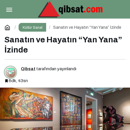
Zorlu PSM’de Haftanın Yıldızları (29 Haziran – 5
Temmuz)
Paylaş
Yorum Yap
Sanatın ve Hayatın “Yan Yana” İzinde
Kültür Sanat
Sanatın ve Hayatın “Yan Yana”
İzinde
Qibsat
tarafından yayınlandı
6dk, 43sn