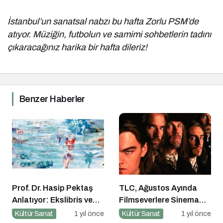
İstanbul’un sanatsal nabzı bu hafta Zorlu PSM’de
atıyor. Müziğin, futbolun ve samimi sohbetlerin tadını
çıkaracağınız harika bir hafta dileriz!
Benzer Haberler
Prof. Dr. Hasip Pektaş
TLC, Ağustos Ayında
Anlatıyor: Ekslibris ve
Filmseverlere Sinema
Yeni Kültürel Formlar
Dolu Akşamlar Sunuyor
Kültür Sanat
1 yıl önce
Kültür Sanat
1 yıl önce