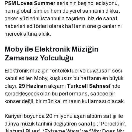
PSM Loves Summer
serisinin beşinci edisyonu,
hem global isimleri hem de yerel sahnenin dikkat
çeken yüzlerini İstanbul’a taşırken, biz de sanat
haberleri editörleri olarak haftanın öne çıkanlarını
mercek altına aldık.
Moby ile Elektronik Müziğin
Zamansız Yolculuğu
Elektronik müziğin “entelektüel ve duygusal” sesi
kabul edilen Moby, kuşkusuz bu haftanın en büyük
olayı.
29 Haziran
akşamı
Turkcell Sahnesi
’nde
gerçekleşecek olan bu performans, sadece bir
konser değil, bir müzikal mirasın kutlaması olacak.
Kariyeri boyunca 20 milyonu aşan albüm satışı ile
dünya müzik tarihini değiştiren sanatçı; ‘Porcelain’,
‘Natural Blues’, ‘Extreme Ways’ ve ‘Why Does My