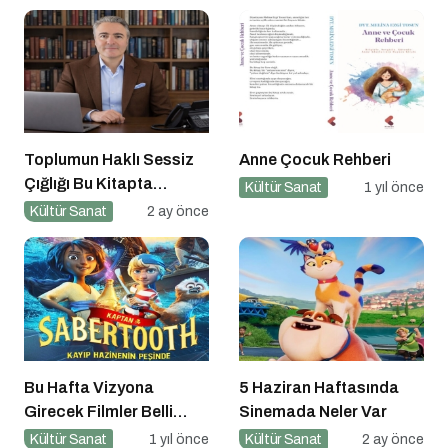
Toplumun Haklı Sessiz
Anne Çocuk Rehberi
Çığlığı Bu Kitapta
Kültür Sanat
1 yıl önce
Toplandı
Kültür Sanat
2 ay önce
Bu Hafta Vizyona
5 Haziran Haftasında
Girecek Filmler Belli
Sinemada Neler Var
Oldu: Sinema Keyfi
Kültür Sanat
1 yıl önce
Kültür Sanat
2 ay önce