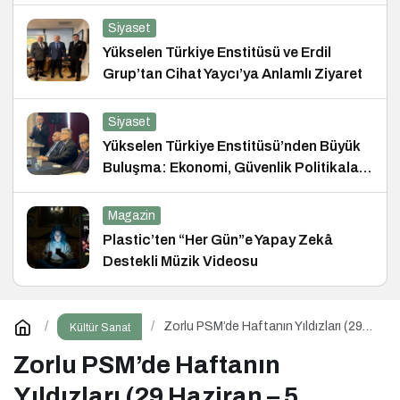
Siyaset
Yükselen Türkiye Enstitüsü ve Erdil
Grup’tan Cihat Yaycı’ya Anlamlı Ziyaret
Siyaset
Yükselen Türkiye Enstitüsü’nden Büyük
Buluşma: Ekonomi, Güvenlik Politikaları
ve Hukuk Konferansı
Magazin
Plastic’ten “Her Gün”e Yapay Zekâ
Destekli Müzik Videosu
Zorlu PSM’de Haftanın Yıldızları (29
Kültür Sanat
Haziran – 5 Temmuz)
Zorlu PSM’de Haftanın
Yıldızları (29 Haziran – 5