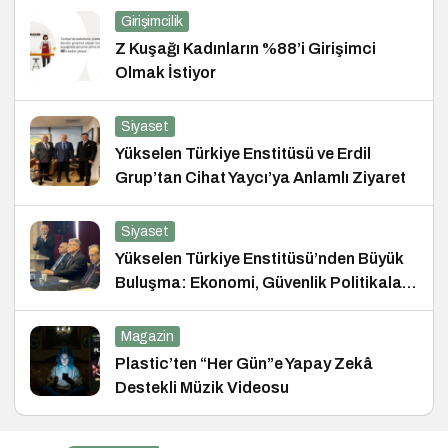
Girişimcilik
Z Kuşağı Kadınların %88’i Girişimci
Olmak İstiyor
Siyaset
Yükselen Türkiye Enstitüsü ve Erdil
Grup’tan Cihat Yaycı’ya Anlamlı Ziyaret
Siyaset
Yükselen Türkiye Enstitüsü’nden Büyük
Buluşma: Ekonomi, Güvenlik Politikaları
ve Hukuk Konferansı
Magazin
Plastic’ten “Her Gün”e Yapay Zekâ
Destekli Müzik Videosu