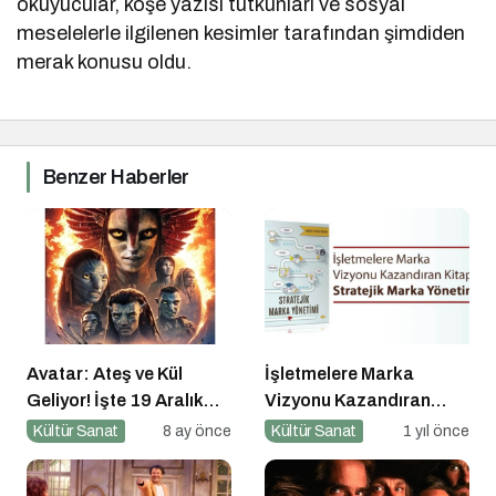
okuyucular, köşe yazısı tutkunları ve sosyal
meselelerle ilgilenen kesimler tarafından şimdiden
merak konusu oldu.
Benzer Haberler
Avatar: Ateş ve Kül
İşletmelere Marka
Geliyor! İşte 19 Aralık
Vizyonu Kazandıran
Vizyon Filmleri
Kitap: Stratejik Marka
Kültür Sanat
8 ay önce
Kültür Sanat
1 yıl önce
Yönetimi