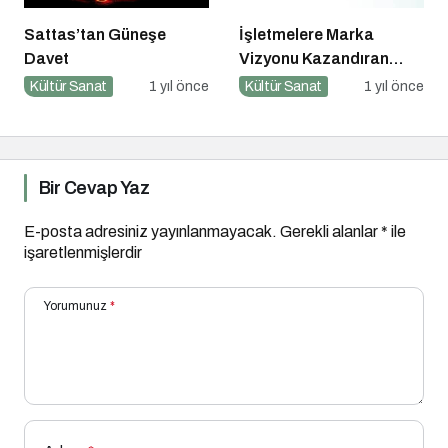
Sattas’tan Güneşe
İşletmelere Marka
Davet
Vizyonu Kazandıran
Kitap: Stratejik Marka
Kültür Sanat
1 yıl önce
Kültür Sanat
1 yıl önce
Yönetimi
Bir Cevap Yaz
E-posta adresiniz yayınlanmayacak.
Gerekli alanlar
*
ile
işaretlenmişlerdir
Yorumunuz
*