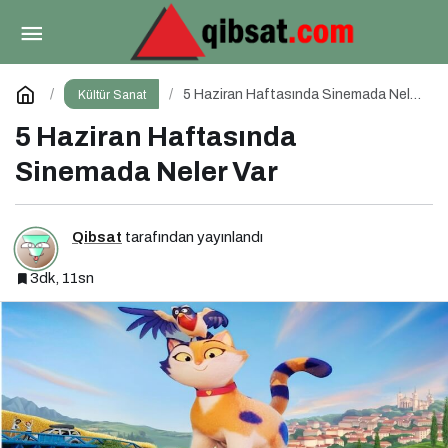
Toplumun Haklı Sessiz Çığlığı Bu Kitapta
Toplandı
Paylaş
Yorum Yap
5 Haziran Haftasında Sinemada Neler
Kültür Sanat
Var
5 Haziran Haftasında
Sinemada Neler Var
Qibsat
tarafından yayınlandı
3dk, 11sn