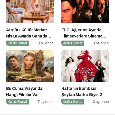
Atatürk Kültür Merkezi
TLC, Ağustos Ayında
Nisan Ayında Sanatla
Filmseverlere Sinema
Dolup Taşıyor
Dolu Akşamlar Sunuyor
Kültür Sanat
1 yıl önce
Kültür Sanat
1 yıl önce
Bu Cuma Vizyonda
Haftanın Bombası:
Hangi Filmler Var
Şeytan Marka Giyer 2
Kültür Sanat
7 ay önce
Kültür Sanat
3 ay önce