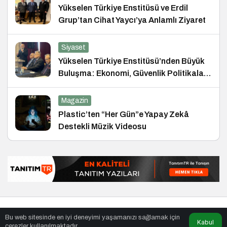
Yükselen Türkiye Enstitüsü ve Erdil
Grup’tan Cihat Yaycı’ya Anlamlı Ziyaret
Siyaset
Yükselen Türkiye Enstitüsü’nden Büyük
Buluşma: Ekonomi, Güvenlik Politikaları
ve Hukuk Konferansı
Magazin
Plastic’ten “Her Gün”e Yapay Zekâ
Destekli Müzik Videosu
© Telif Hakkı 26.01.2007, Tüm Hakları Saklıdır.
haber
,
en iyiler
Bu web sitesinde en iyi deneyimi yaşamanızı sağlamak için
listesi
,
bihaber
,
sağlıklı
Kabul
çerezler kullanılmaktadır.