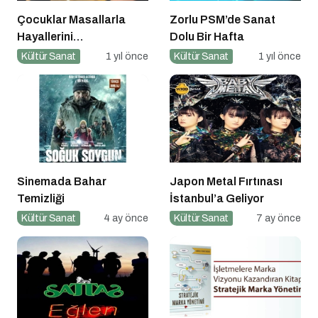
Çocuklar Masallarla
Zorlu PSM’de Sanat
Hayallerini
Dolu Bir Hafta
Gerçekleştiriyor!
Kültür Sanat
1 yıl önce
Kültür Sanat
1 yıl önce
Sinemada Bahar
Japon Metal Fırtınası
Temizliği
İstanbul’a Geliyor
Kültür Sanat
4 ay önce
Kültür Sanat
7 ay önce