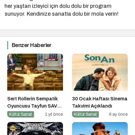
her yaştan izleyici için dolu dolu bir program
sunuyor. Kendinize sanatla dolu bir mola verin!
Benzer Haberler
Sert Rollerin Sempatik
30 Ocak Haftası Sinema
Oyuncusu Tayfun SAV
Takvimi Açıklandı
ile Söyleşi
Kültür Sanat
1 yıl önce
Kültür Sanat
6 ay önce