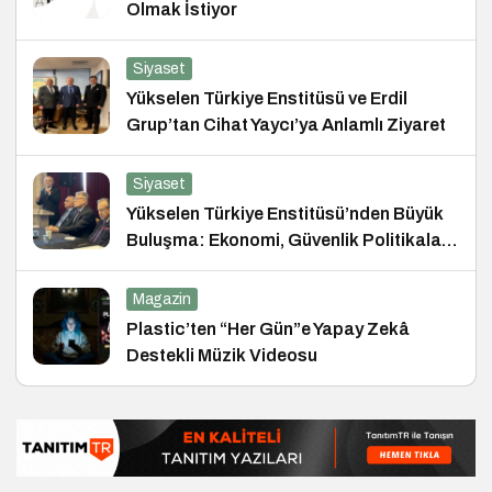
Olmak İstiyor
Siyaset
Yükselen Türkiye Enstitüsü ve Erdil
Grup’tan Cihat Yaycı’ya Anlamlı Ziyaret
Siyaset
Yükselen Türkiye Enstitüsü’nden Büyük
Buluşma: Ekonomi, Güvenlik Politikaları
ve Hukuk Konferansı
Magazin
Plastic’ten “Her Gün”e Yapay Zekâ
Destekli Müzik Videosu