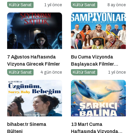
Dopdolu Bir Program
Hareketleniyor: 26 Aralık
Kültür Sanat
1 yıl önce
Kültür Sanat
8 ay önce
Vizyondaki Filmler
Açıklandı
7 Ağustos Haftasında
Bu Cuma Vizyonda
Vizyona Girecek Filmler
Başlayacak Filmler
Açıklandı
Kültür Sanat
4 gün önce
Kültür Sanat
1 yıl önce
bihaber.tr Sinema
13 Mart Cuma
Bülteni
Haftasında Vizyonda