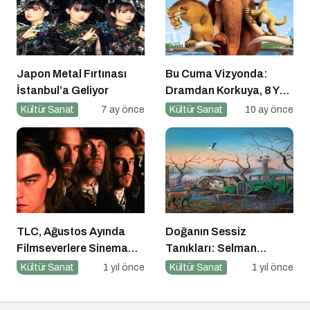
Japon Metal Fırtınası
Bu Cuma Vizyonda:
İstanbul’a Geliyor
Dramdan Korkuya, 8 Yeni
Film Sinemaseverlerle
Kültür Sanat
7 ay önce
Kültür Sanat
10 ay önce
Buluşuyor!
TLC, Ağustos Ayında
Doğanın Sessiz
Filmseverlere Sinema
Tanıkları: Selman
Dolu Akşamlar Sunuyor
Uzun’un Sanat Yolculuğu
Kültür Sanat
1 yıl önce
Kültür Sanat
1 yıl önce