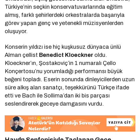
Türkiye’nin seçkin konservatuvarlarında eğitim
almış, farklı şehirlerdeki orkestralarda başarıyla
görev yapan genç ve yetenekli müzisyenlerden
oluşuyor.
Konserin yıldızı ise hiç kuşkusuz dünyaca ünlü
Alman çellist
Benedict Kloeckner
oldu.
Kloeckner’ın, Şostakoviç’in 1 numaralı Çello
Konçertosu’nu yorumladığı performansı büyük
beğeni topladı. Eserin sonunda dinleyicilerden uzun
süre alkış alan sanatçı, teşekkürünü Türkçe ifade
etti ve Bach ile Sollima’dan iki bis parçası
seslendirerek geceye damgasını vurdu.
Haydn Senfonisiyle Taçlanan Gece