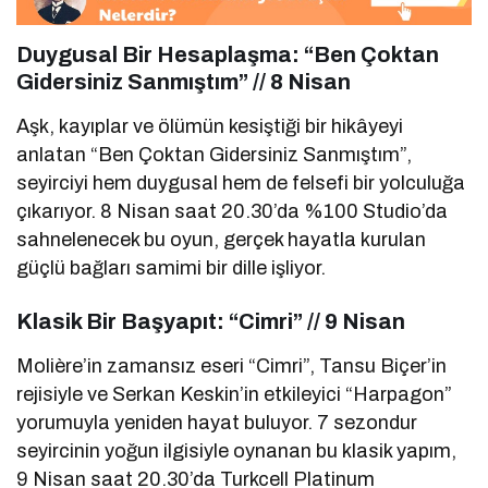
Duygusal Bir Hesaplaşma: “Ben Çoktan
Gidersiniz Sanmıştım” // 8 Nisan
Aşk, kayıplar ve ölümün kesiştiği bir hikâyeyi
anlatan “Ben Çoktan Gidersiniz Sanmıştım”,
seyirciyi hem duygusal hem de felsefi bir yolculuğa
çıkarıyor. 8 Nisan saat 20.30’da %100 Studio’da
sahnelenecek bu oyun, gerçek hayatla kurulan
güçlü bağları samimi bir dille işliyor.
Klasik Bir Başyapıt: “Cimri” // 9 Nisan
Molière’in zamansız eseri “Cimri”, Tansu Biçer’in
rejisiyle ve Serkan Keskin’in etkileyici “Harpagon”
yorumuyla yeniden hayat buluyor. 7 sezondur
seyircinin yoğun ilgisiyle oynanan bu klasik yapım,
9 Nisan saat 20.30’da Turkcell Platinum