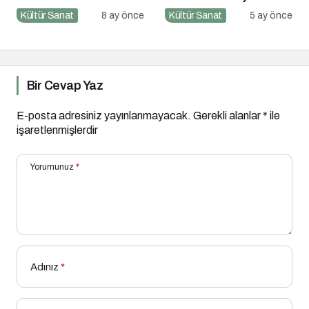
Hangi Filmler Var?
Kültür Sanat
8 ay önce
Kültür Sanat
5 ay önce
Bir Cevap Yaz
E-posta adresiniz yayınlanmayacak.
Gerekli alanlar
*
ile
işaretlenmişlerdir
Yorumunuz
*
Adınız
*