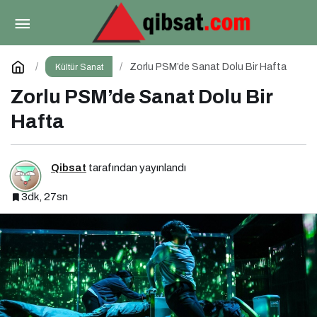
Ankara’da Bahar Müzikle Başladı
Paylaş
Yorum Yap
Zorlu PSM’de Sanat Dolu Bir Hafta
Kültür Sanat
Zorlu PSM’de Sanat Dolu Bir
Hafta
Qibsat
tarafından yayınlandı
3dk, 27sn