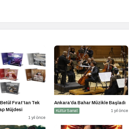
 Betül Fırat’tan Tek
Ankara’da Bahar Müzikle Başladı
tap Müjdesi
Kültür Sanat
1 yıl önce
1 yıl önce