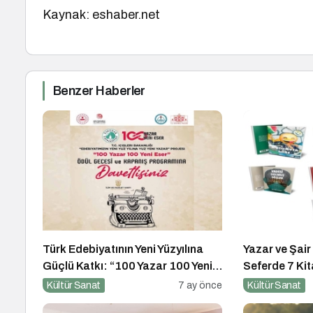
Kaynak: eshaber.net
Benzer Haberler
Türk Edebiyatının Yeni Yüzyılına
Yazar ve Şair
Güçlü Katkı: “100 Yazar 100 Yeni
Seferde 7 Ki
Eser” Projesi Ödül Gecesi
Kültür Sanat
7 ay önce
Kültür Sanat