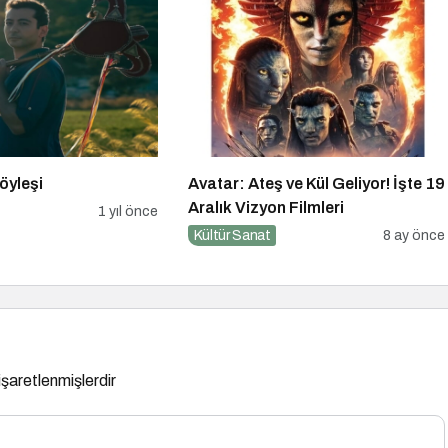
öyleşi
Avatar: Ateş ve Kül Geliyor! İşte 19
Aralık Vizyon Filmleri
1 yıl önce
Kültür Sanat
8 ay önce
 işaretlenmişlerdir