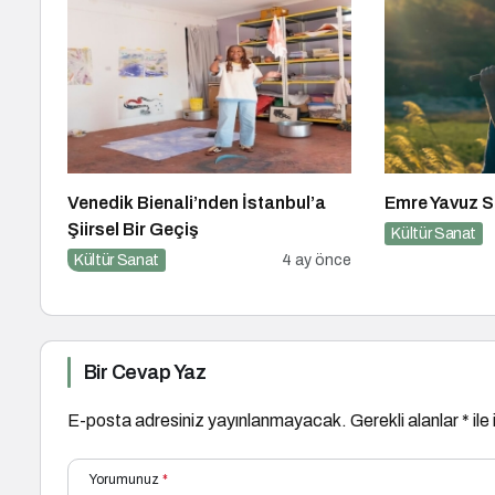
Venedik Bienali’nden İstanbul’a
Emre Yavuz S
Şiirsel Bir Geçiş
Kültür Sanat
Kültür Sanat
4 ay önce
Bir Cevap Yaz
E-posta adresiniz yayınlanmayacak.
Gerekli alanlar
*
ile
Yorumunuz
*