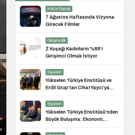
Kültür Sanat
7 Ağustos Haftasında Vizyona
Girecek Filmler
Girişimcilik
Z Kuşağı Kadınların %88’i
Girişimci Olmak İstiyor
Siyaset
Yükselen Türkiye Enstitüsü ve
Erdil Grup’tan Cihat Yaycı’ya
Anlamlı Ziyaret
Siyaset
Yükselen Türkiye Enstitüsü’nden
Büyük Buluşma: Ekonomi,
Güvenlik Politikaları ve Hukuk
or
Konferansı