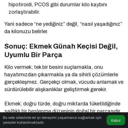
hipotiroidi, PCOS gibi durumlar kilo kaybını
zorlaştırabilir.
Yani sadece “ne yediğiniz” değil, “nasıl yaşadığınız”
da kilonuzu belirler.
Sonuç: Ekmek Günah Keçisi Değil,
Uyumlu Bir Parça
Kilo vermek; tek bir besini suçlamakla, onu
hayatımızdan çıkarmakla ya da sihirli çözümlerle
gerçekleşmez. Gerçekçi olmak, vücudu anlamak ve
sürdürülebilir alışkanlıklar geliştirmek gerekir.
Ekmek; doğru türde, doğru miktarda tüketildiğinde
sağlıklı bir beslenme düzeninin doğal bir parçasıdır.
Bu web sitesinde en iyi deneyimi yaşamanızı sağlamak için
Asıl mesele ekmeği değil, fazlayı bırakmakta.
Kabul
çerezler kullanılmaktadır.