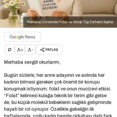
Prenatal Dönemde Folat ve Nöral Tüp Defekti İlişkisi
+
-
PAYLAŞ
Merhaba sevgili okurlarım,
Bugün sizlerle, her anne adayının ve aslında her
kadının bilmesi gereken çok önemli bir konuyu
konuşmak istiyorum: folat ve onun mucizevi etkisi.
“Folat” kelimesi kulağa teknik bir terim gibi gelse
de, bu küçük molekül bebeklerin sağlıklı gelişiminde
hayati bir rol oynuyor. Özellikle gebeliğin ilk
haftalarında, çoğu kadın hamile olduğunu dahi fark