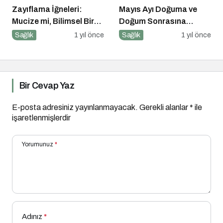
Zayıflama İğneleri:
Mayıs Ayı Doğuma ve
Mucize mi, Bilimsel Bir
Doğum Sonrasına
Araç mı?
Hazırlık Atölyesi
Sağlık
1 yıl önce
Sağlık
1 yıl önce
Bir Cevap Yaz
E-posta adresiniz yayınlanmayacak.
Gerekli alanlar
*
ile
işaretlenmişlerdir
Yorumunuz
*
Adınız
*