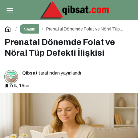
Ekmeği Kestim, Kilo Vermedim: Neden?
Paylaş
Yorum Yap
Prenatal Dönemde Folat ve Nöral Tüp
Sağlık
Defekti İlişkisi
Prenatal Dönemde Folat ve
Nöral Tüp Defekti İlişkisi
Qibsat
tarafından yayınlandı
7dk, 15sn