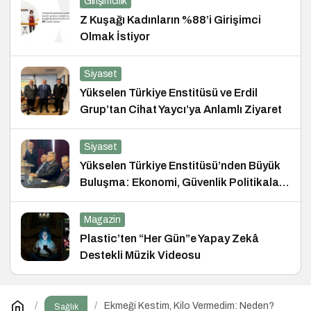
Girişimcilik
Z Kuşağı Kadınların %88’i Girişimci
Olmak İstiyor
Siyaset
Yükselen Türkiye Enstitüsü ve Erdil
Grup’tan Cihat Yaycı’ya Anlamlı Ziyaret
Siyaset
Yükselen Türkiye Enstitüsü’nden Büyük
Buluşma: Ekonomi, Güvenlik Politikaları
ve Hukuk Konferansı
Magazin
Plastic’ten “Her Gün”e Yapay Zekâ
Destekli Müzik Videosu
Ekmeği Kestim, Kilo Vermedim: Neden?
Sağlık