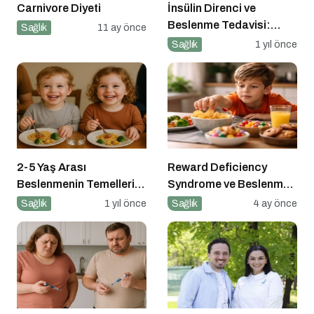
Carnivore Diyeti
İnsülin Direnci ve
Beslenme Tedavisi:
Sağlık
11 ay önce
Düşük Glisemik İndeksli
Sağlık
1 yıl önce
Diyetlerin Rolü
2-5 Yaş Arası
Reward Deficiency
Beslenmenin Temelleri:
Syndrome ve Beslenme
Okul Öncesi Dönemde
Davranışı
Sağlık
1 yıl önce
Sağlık
4 ay önce
Sağlıklı Adımlar