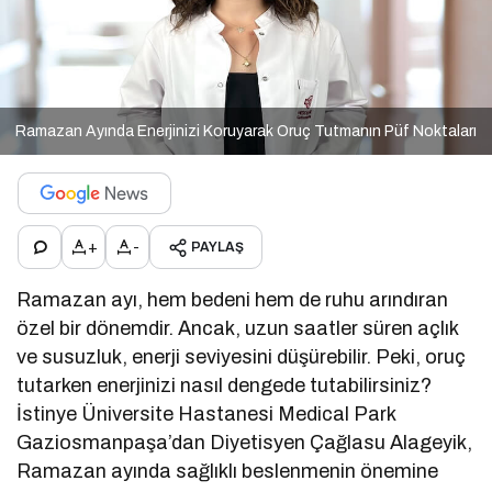
Ramazan Ayında Enerjinizi Koruyarak Oruç Tutmanın Püf Noktaları
+
-
PAYLAŞ
Ramazan ayı, hem bedeni hem de ruhu arındıran
özel bir dönemdir. Ancak, uzun saatler süren açlık
ve susuzluk, enerji seviyesini düşürebilir. Peki, oruç
tutarken enerjinizi nasıl dengede tutabilirsiniz?
İstinye Üniversite Hastanesi Medical Park
Gaziosmanpaşa’dan Diyetisyen Çağlasu Alageyik,
Ramazan ayında sağlıklı beslenmenin önemine