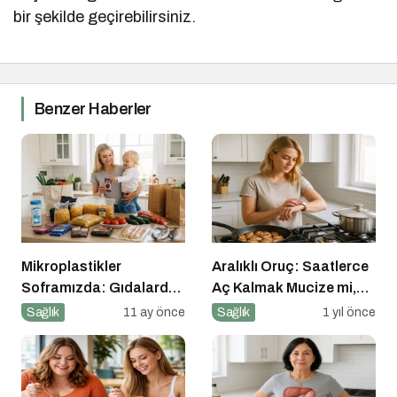
bir şekilde geçirebilirsiniz.
Benzer Haberler
Mikroplastikler
Aralıklı Oruç: Saatlerce
Soframızda: Gıdalardan
Aç Kalmak Mucize mi,
Bedenimize Nasıl
Geçici Bir Trend Mi?
Sağlık
11 ay önce
Sağlık
1 yıl önce
Geçiyor?