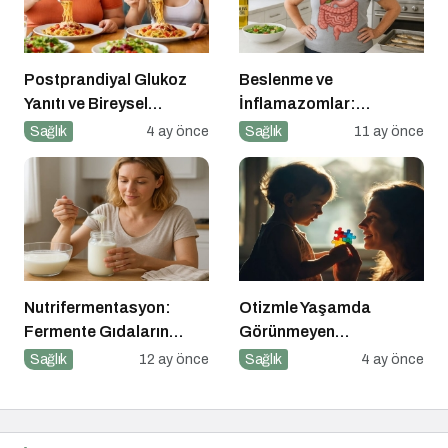
Postprandiyal Glukoz
Beslenme ve
Yanıtı ve Bireysel
İnflamazomlar:
Farklılıklar
Bağırsaktan Hücre
Sağlık
4 ay önce
Sağlık
11 ay önce
Çekirdeğine Uzanan
Sessiz Savaş
Nutrifermentasyon:
Otizmle Yaşamda
Fermente Gıdaların
Görünmeyen
Beslenmedeki Yeri ve
Kahramanlar
Sağlık
12 ay önce
Sağlık
4 ay önce
Bilimsel Gerçekler