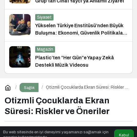
Grup’tan Cihat Yaycı’ya Anlamlı Ziyaret
Siyaset
Yükselen Türkiye Enstitüsü’nden Büyük
Buluşma: Ekonomi, Güvenlik Politikaları
ve Hukuk Konferansı
Magazin
Plastic’ten “Her Gün”e Yapay Zekâ
Destekli Müzik Videosu
Otizmli Çocuklarda Ekran Süresi: Riskler ve
Sağlık
Öneriler
Otizmli Çocuklarda Ekran
Süresi: Riskler ve Öneriler
Qibsat
tarafından yayınlandı
Bu web sitesinde en iyi deneyimi yaşamanızı sağlamak için
Kabul