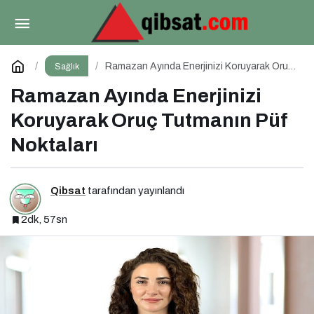
Otizmli Çocuklarda Ekran Süresi: Riskler ve
Öneriler
Paylaş
Yorum Yap
Ramazan Ayında Enerjinizi Koruyarak Oruç
Sağlık
Tutmanın Püf Noktaları
Ramazan Ayında Enerjinizi
Koruyarak Oruç Tutmanın Püf
Noktaları
Qibsat
tarafından yayınlandı
2dk, 57sn