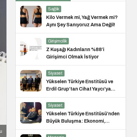
Sağlık
Kilo Vermek mi, Yağ Vermek mi?
Aynı Şey Sanıyoruz Ama Değil!
Girişimcilik
Z Kuşağı Kadınların %88’i
Girişimci Olmak İstiyor
Siyaset
Yükselen Türkiye Enstitüsü ve
Erdil Grup’tan Cihat Yaycı’ya
Anlamlı Ziyaret
Siyaset
Yükselen Türkiye Enstitüsü’nden
Büyük Buluşma: Ekonomi,
Güvenlik Politikaları ve Hukuk
cu
Konferansı