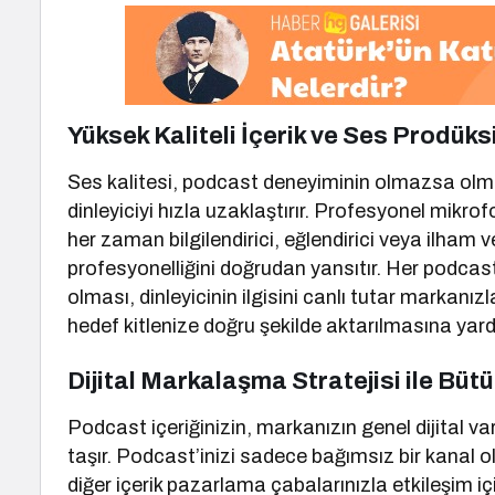
Yüksek Kaliteli İçerik ve Ses Prodük
Ses kalitesi, podcast deneyiminin olmazsa olmazıd
dinleyiciyi hızla uzaklaştırır. Profesyonel mikrofo
her zaman bilgilendirici, eğlendirici veya ilham 
profesyonelliğini doğrudan yansıtır. Her podcas
olması, dinleyicinin ilgisini canlı tutar markanız
hedef kitlenize doğru şekilde aktarılmasına yard
Dijital Markalaşma Stratejisi ile Büt
Podcast içeriğinizin, markanızın genel dijital var
taşır. Podcast’inizi sadece bağımsız bir kanal o
diğer içerik pazarlama çabalarınızla etkileşim i