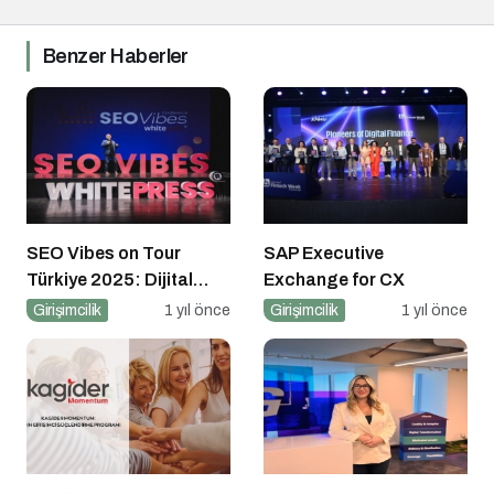
Benzer Haberler
SEO Vibes on Tour
SAP Executive
Türkiye 2025: Dijital
Exchange for CX
Dünyanın Nabzını Tutan
Girişimcilik
1 yıl önce
Girişimcilik
1 yıl önce
Etkinlik