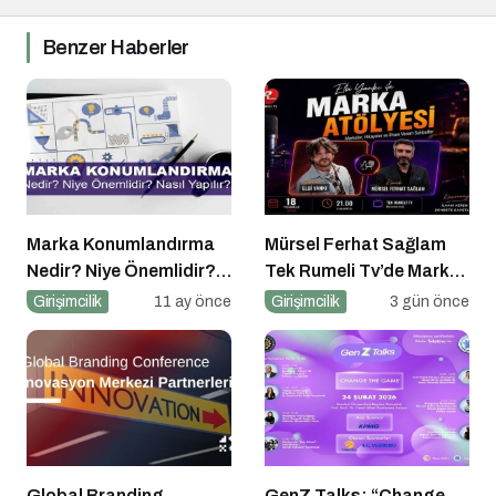
Benzer Haberler
Marka Konumlandırma
Mürsel Ferhat Sağlam
Nedir? Niye Önemlidir?
Tek Rumeli Tv’de Marka
Nasıl Yapılır?
Atölyesi Programına
Girişimcilik
11 ay önce
Girişimcilik
3 gün önce
Konuk Oldu
Global Branding
GenZ Talks: “Change