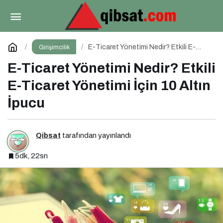
Dijital PR Nedir? Etkili Dijital PR İçin 10 Altın
İpucu
Paylaş
Yorum Yap
E-Ticaret Yönetimi Nedir? Etkili E-
Girişimcilik
Ticaret Yönetimi İçin 10 Altın İpucu
E-Ticaret Yönetimi Nedir? Etkili
E-Ticaret Yönetimi İçin 10 Altın
İpucu
Qibsat
tarafından yayınlandı
5dk, 22sn