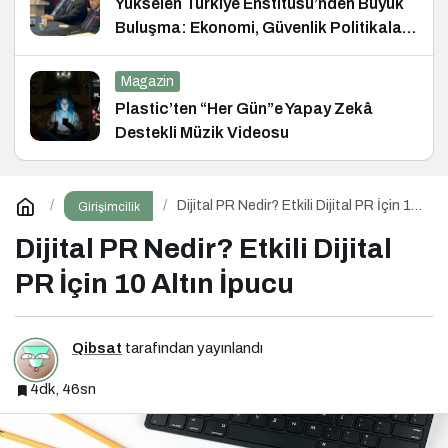
Yükselen Türkiye Enstitüsü’nden Büyük
Buluşma: Ekonomi, Güvenlik Politikaları
ve Hukuk Konferansı
Magazin
Plastic’ten “Her Gün”e Yapay Zekâ
Destekli Müzik Videosu
Dijital PR Nedir? Etkili Dijital PR İçin 10
Girişimcilik
Altın İpucu
Dijital PR Nedir? Etkili Dijital
PR İçin 10 Altın İpucu
Qibsat
tarafından yayınlandı
4dk, 46sn