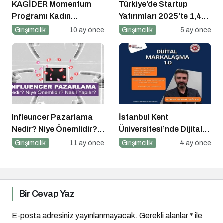
KAGİDER Momentum
Türkiye’de Startup
Programı Kadın
Yatırımları 2025’te 1,4
Girişimcilerin Gücüne
Milyar Dolara Ulaştı
Girişimcilik
10 ay önce
Girişimcilik
5 ay önce
Güç Katıyor
Infleuncer Pazarlama
İstanbul Kent
Nedir? Niye Önemlidir?
Üniversitesi’nde Dijital
Influencer Pazarlama
Markalaşma 1.0
Girişimcilik
11 ay önce
Girişimcilik
4 ay önce
Nasıl Yapılır?
Etkinliği!
Bir Cevap Yaz
E-posta adresiniz yayınlanmayacak.
Gerekli alanlar
*
ile