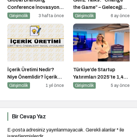
Conference İnovasyon
the Game” – Geleceği
Merkezleri
Tasarlayanlar Sahne
Girişimcilik
3 hafta önce
Girişimcilik
6 ay önce
Alıyor!
İçerik Üretimi Nedir?
Türkiye’de Startup
Niye Önemlidir? İçerik
Yatırımları 2025’te 1,4
Üretimi Nasıl Yapılır?
Milyar Dolara Ulaştı
Girişimcilik
1 yıl önce
Girişimcilik
5 ay önce
Bir Cevap Yaz
E-posta adresiniz yayınlanmayacak.
Gerekli alanlar
*
ile
işaretlenmişlerdir