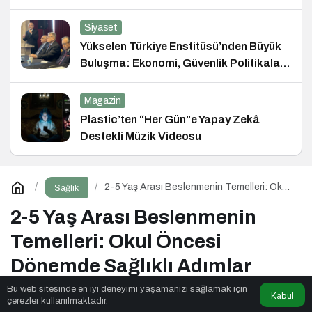
Siyaset
Yükselen Türkiye Enstitüsü’nden Büyük
Buluşma: Ekonomi, Güvenlik Politikaları
ve Hukuk Konferansı
Magazin
Plastic’ten “Her Gün”e Yapay Zekâ
Destekli Müzik Videosu
2-5 Yaş Arası Beslenmenin Temelleri: Okul
Sağlık
Öncesi Dönemde Sağlıklı Adımlar
2-5 Yaş Arası Beslenmenin
Temelleri: Okul Öncesi
Dönemde Sağlıklı Adımlar
Bu web sitesinde en iyi deneyimi yaşamanızı sağlamak için
Kabul
çerezler kullanılmaktadır.
Qibsat
tarafından yayınlandı