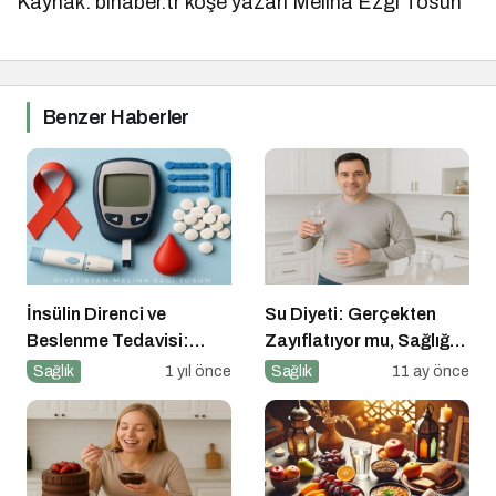
Kaynak: bihaber.tr köşe yazarı Melina Ezgi Tosun
Benzer Haberler
İnsülin Direnci ve
Su Diyeti: Gerçekten
Beslenme Tedavisi:
Zayıflatıyor mu, Sağlığa
Düşük Glisemik İndeksli
Zararları Ne?
Sağlık
1 yıl önce
Sağlık
11 ay önce
Diyetlerin Rolü