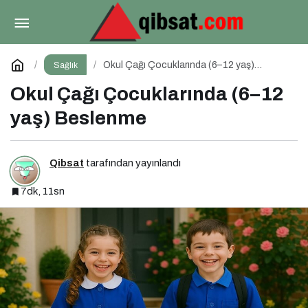
2-5 Yaş Arası Beslenmenin Temelleri: Okul
Öncesi Dönemde Sağlıklı Adımlar
Paylaş
Yorum Yap
Okul Çağı Çocuklarında (6–12 yaş)
Sağlık
Beslenme
Okul Çağı Çocuklarında (6–12
yaş) Beslenme
Qibsat
tarafından yayınlandı
7dk, 11sn