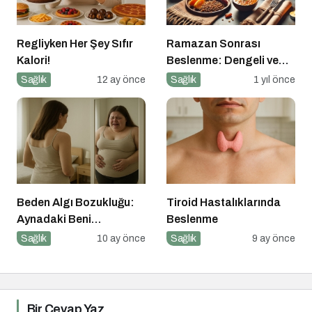
Regliyken Her Şey Sıfır
Ramazan Sonrası
Kalori!
Beslenme: Dengeli ve
Sağlıklı Bir Geçiş İçin
Sağlık
12 ay önce
Sağlık
1 yıl önce
İpuçları
Beden Algı Bozukluğu:
Tiroid Hastalıklarında
Aynadaki Beni
Beslenme
Sevememek
Sağlık
10 ay önce
Sağlık
9 ay önce
Bir Cevap Yaz