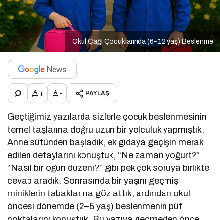
Okul Çağı Çocuklarında (6–12 yaş) Beslenme
+
-
PAYLAŞ
Geçtiğimiz yazılarda sizlerle çocuk beslenmesinin
temel taşlarına doğru uzun bir yolculuk yapmıştık.
Anne sütünden başladık, ek gıdaya geçişin merak
edilen detaylarını konuştuk, “Ne zaman yoğurt?”
“Nasıl bir öğün düzeni?” gibi pek çok soruya birlikte
cevap aradık. Sonrasında bir yaşını geçmiş
miniklerin tabaklarına göz attık; ardından okul
öncesi dönemde (2–5 yaş) beslenmenin püf
noktalarını konuştuk. Bu yazıya geçmeden önce,