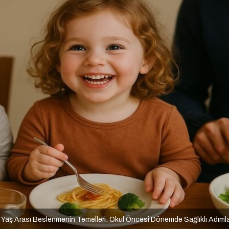
 Yaş Arası Beslenmenin Temelleri: Okul Öncesi Dönemde Sağlıklı Adıml