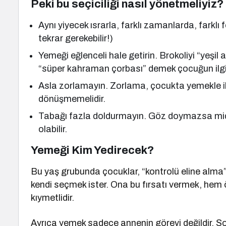
Peki bu seçiciliği nasıl yönetmeliyiz?
Aynı yiyecek ısrarla, farklı zamanlarda, farkl
tekrar gerekebilir!)
Yemeği eğlenceli hale getirin. Brokoliyi “yeş
“süper kahraman çorbası” demek çocuğun ilgisin
Asla zorlamayın. Zorlama, çocukta yemekle iliş
dönüşmemelidir.
Tabağı fazla doldurmayın. Göz doymazsa mid
olabilir.
Yemeği Kim Yedirecek?
Bu yaş grubunda çocuklar, “kontrolü eline alma” 
kendi seçmek ister. Ona bu fırsatı vermek, hem ö
kıymetlidir.
Ayrıca yemek sadece annenin görevi değildir. Sof