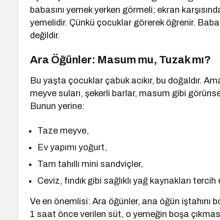
babasını yemek yerken görmeli; ekran karşısında 
yemelidir. Çünkü çocuklar görerek öğrenir. Ba
değildir.
Ara Öğünler: Masum mu, Tuzak mı?
Bu yaşta çocuklar çabuk acıkır, bu doğaldır. Ama n
meyve suları, şekerli barlar, masum gibi görünse
Bunun yerine:
Taze meyve,
Ev yapımı yoğurt,
Tam tahıllı mini sandviçler,
Ceviz, fındık gibi sağlıklı yağ kaynakları tercih 
Ve en önemlisi: Ara öğünler, ana öğün iştahı
1 saat önce verilen süt, o yemeğin boşa çıkması