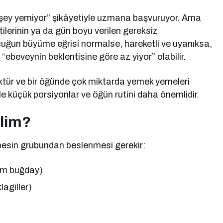
ey yemiyor” şikâyetiyle uzmana başvuruyor. Ama
ilerinin ya da gün boyu verilen gereksiz
ocuğun büyüme eğrisi normalse, hareketli ve uyanıksa,
ebeveynin beklentisine göre az yiyor” olabilir.
tür ve bir öğünde çok miktarda yemek yemeleri
le küçük porsiyonlar ve öğün rutini daha önemlidir.
elim?
besin grubundan beslenmesi gerekir:
 tam buğday)
lagiller)