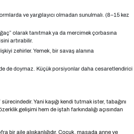
ı formlarda ve yargılayıcı olmadan sunulmalı. (8–15 kez
il ağaç” olarak tanıtmak ya da mercimek çorbasına
i artırabilir.
kiyi zehirler. Yemek, bir savaş alanına
e de doymaz. Küçük porsiyonlar daha cesaretlendirici
sürecindedir. Yani kaşığı kendi tutmak ister, tabağını
zerklik gelişimi hem de iştah farkındalığı açısından
ra bir aile alışkanlığıdır. Çocuk, masada anne ve