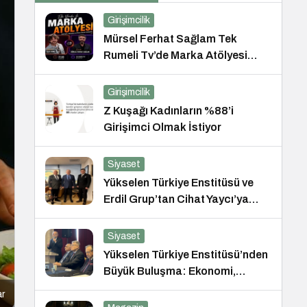
Girişimcilik
Mürsel Ferhat Sağlam Tek
Rumeli Tv’de Marka Atölyesi
Programına Konuk Oldu
Girişimcilik
Z Kuşağı Kadınların %88’i
Girişimci Olmak İstiyor
Siyaset
Yükselen Türkiye Enstitüsü ve
Erdil Grup’tan Cihat Yaycı’ya
Anlamlı Ziyaret
Siyaset
Yükselen Türkiye Enstitüsü’nden
Büyük Buluşma: Ekonomi,
Güvenlik Politikaları ve Hukuk
ar
Konferansı