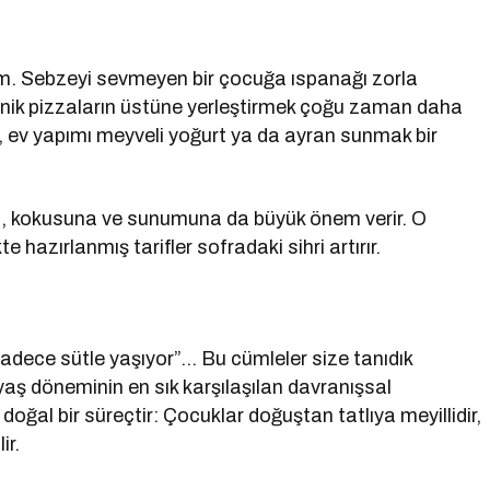
um. Sebzeyi sevmeyen bir çocuğa ıspanağı zorla
inik pizzaların üstüne yerleştirmek çoğu zaman daha
a, ev yapımı meyveli yoğurt ya da ayran sunmak bir
a, kokusuna ve sunumuna da büyük önem verir. O
e hazırlanmış tarifler sofradaki sihri artırır.
adece sütle yaşıyor”… Bu cümleler size tanıdık
5 yaş döneminin en sık karşılaşılan davranışsal
 doğal bir süreçtir: Çocuklar doğuştan tatlıya meyillidir,
ir.