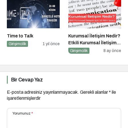
Time to Talk
Kurumsal İletişim Nedir?
Etkili Kurumsal İletişim
Girişimcilik
1 yıl önce
İçin 10 Altın İpucu
Girişimcilik
8 ay önce
Bir Cevap Yaz
E-posta adresiniz yayınlanmayacak.
Gerekli alanlar
*
ile
işaretlenmişlerdir
Yorumunuz
*