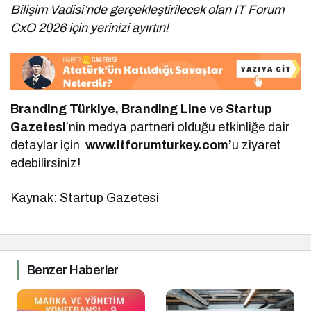
Bilişim Vadisi’nde gerçekleştirilecek olan IT Forum
CxO 2026 için yerinizi ayırtın
!
Branding Türkiye, Branding Line
ve
Startup
Gazetesi
’nin medya partneri olduğu etkinliğe dair
detaylar için
www.itforumturkey.com’
u ziyaret
edebilirsiniz!
Kaynak: Startup Gazetesi
Benzer Haberler