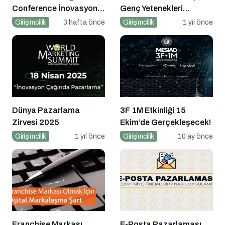
Conference İnovasyon
Genç Yetenekleri
Merkezleri
Geleceğin İş Dünyasıyla
Girişimcilik
3 hafta önce
Girişimcilik
1 yıl önce
Buluşturuyor!
Dünya Pazarlama
3F 1M Etkinliği 15
Zirvesi 2025
Ekim’de Gerçekleşecek!
Girişimcilik
1 yıl önce
Girişimcilik
10 ay önce
Franchise Markası
E-Posta Pazarlaması