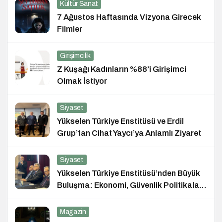
Kültür Sanat
7 Ağustos Haftasında Vizyona Girecek
Filmler
Girişimcilik
Z Kuşağı Kadınların %88’i Girişimci
Olmak İstiyor
Siyaset
Yükselen Türkiye Enstitüsü ve Erdil
Grup’tan Cihat Yaycı’ya Anlamlı Ziyaret
Siyaset
Yükselen Türkiye Enstitüsü’nden Büyük
Buluşma: Ekonomi, Güvenlik Politikaları
ve Hukuk Konferansı
Magazin