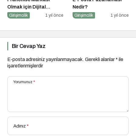
Olmak için Dijital
Nedir?
Markalaşma Şart
Girişimcilik
1 yıl önce
Girişimcilik
1 yıl önce
Bir Cevap Yaz
E-posta adresiniz yayınlanmayacak.
Gerekli alanlar
*
ile
işaretlenmişlerdir
Yorumunuz
*
Adınız
*