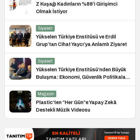
Z Kuşağı Kadınların %88’i Girişimci
Olmak İstiyor
Siyaset
Yükselen Türkiye Enstitüsü ve Erdil
Grup’tan Cihat Yaycı’ya Anlamlı Ziyaret
Siyaset
Yükselen Türkiye Enstitüsü’nden Büyük
Buluşma: Ekonomi, Güvenlik Politikaları
ve Hukuk Konferansı
Magazin
Plastic’ten “Her Gün”e Yapay Zekâ
Destekli Müzik Videosu