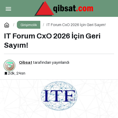
2026’da İş Dünyasını Şekillendiren Trendler
Talk N Training “İlham Veren Buluşmalar” Serisinde!
Paylaş
Yorum Yap
IT Forum CxO 2026 İçin Geri Sayım!
Girişimcilik
IT Forum CxO 2026 İçin Geri
Sayım!
Qibsat
tarafından yayınlandı
2dk, 24sn