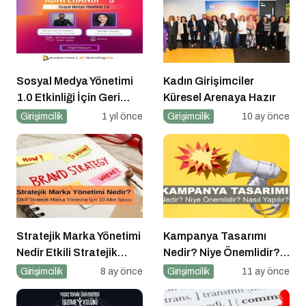
Sosyal Medya Yönetimi
Kadın Girişimciler
1.0 Etkinliği İçin Geri
Küresel Arenaya Hazır
Sayım!
Girişimcilik
1 yıl önce
Girişimcilik
10 ay önce
Stratejik Marka Yönetimi
Kampanya Tasarımı
Nedir Etkili Stratejik
Nedir? Niye Önemlidir?
Marka Yönetimi için 10
Kampanya Tasarımı
Girişimcilik
8 ay önce
Girişimcilik
11 ay önce
Altın İpucu
Nasıl Yapılır?