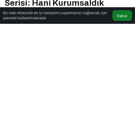
Serisi: Hani Kurumsaldık
Bu web sitesinde en iyi deneyimi yaşamanızı sağlamak için
Kabul
çerezler kullanılmaktadır.
Qibsat
tarafından yayınlandı
3dk, 19sn
Kurumsallaşma Markalaşma ve Dijitalleşme Odaklı Podcast Serisi:
Hani Kurumsaldık