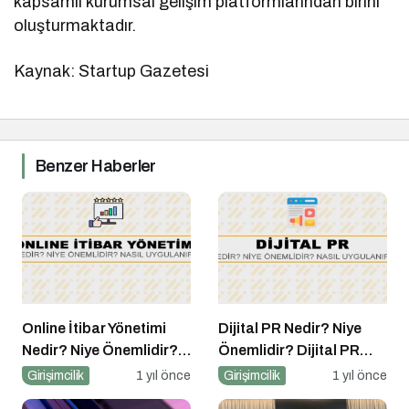
kapsamlı kurumsal gelişim platformlarından birini
oluşturmaktadır.
Kaynak: Startup Gazetesi
Benzer Haberler
Online İtibar Yönetimi
Dijital PR Nedir? Niye
Nedir? Niye Önemlidir?
Önemlidir? Dijital PR
Online İtibar Yönetimi
Nasıl Uygulanır?
Girişimcilik
1 yıl önce
Girişimcilik
1 yıl önce
Nasıl Uygulanır?