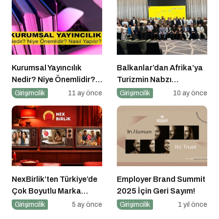
Kurumsal Yayıncılık
Balkanlar’dan Afrika’ya
Nedir? Niye Önemlidir?
Turizmin Nabzı
Kurumsal Yayıncılık Nasıl
Uzakrota Dubai’de Attı
Girişimcilik
11 ay önce
Girişimcilik
10 ay önce
Yapılır?
NexBirlik’ten Türkiye’de
Employer Brand Summit
Çok Boyutlu Marka
2025 İçin Geri Sayım!
Hamlesi
Girişimcilik
5 ay önce
Girişimcilik
1 yıl önce