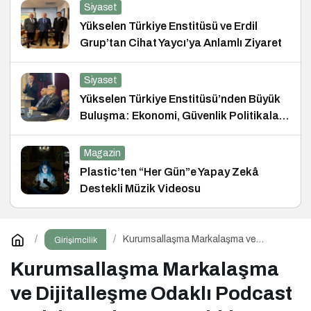
Siyaset
Yükselen Türkiye Enstitüsü ve Erdil
Grup’tan Cihat Yaycı’ya Anlamlı Ziyaret
Siyaset
Yükselen Türkiye Enstitüsü’nden Büyük
Buluşma: Ekonomi, Güvenlik Politikaları
ve Hukuk Konferansı
Magazin
Plastic’ten “Her Gün”e Yapay Zekâ
Destekli Müzik Videosu
Kurumsallaşma Markalaşma ve
Girişimcilik
Dijitalleşme Odaklı Podcast Serisi:
Hani Kurumsaldık
Kurumsallaşma Markalaşma
ve Dijitalleşme Odaklı Podcast