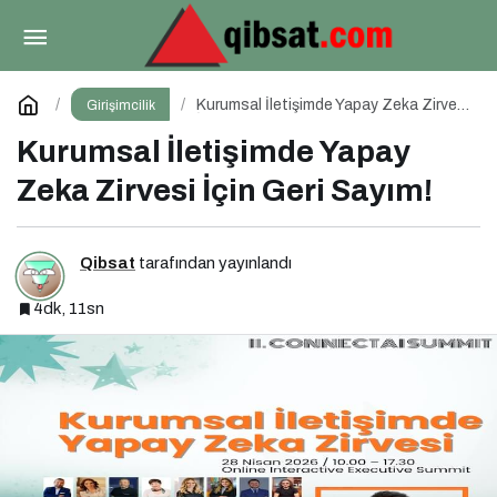
Kurumsallaşma Markalaşma ve Dijitalleşme
Odaklı Podcast Serisi: Hani Kurumsaldık
Paylaş
Yorum Yap
Kurumsal İletişimde Yapay Zeka Zirvesi
Girişimcilik
İçin Geri Sayım!
Kurumsal İletişimde Yapay
Zeka Zirvesi İçin Geri Sayım!
Qibsat
tarafından yayınlandı
4dk, 11sn