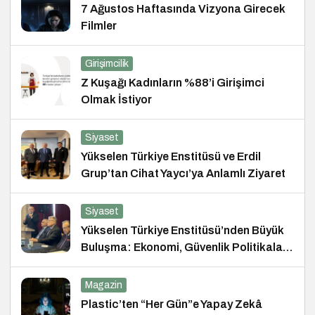
7 Ağustos Haftasında Vizyona Girecek
Filmler
Girişimcilik
Z Kuşağı Kadınların %88’i Girişimci
Olmak İstiyor
Siyaset
Yükselen Türkiye Enstitüsü ve Erdil
Grup’tan Cihat Yaycı’ya Anlamlı Ziyaret
Siyaset
Yükselen Türkiye Enstitüsü’nden Büyük
Buluşma: Ekonomi, Güvenlik Politikaları
ve Hukuk Konferansı
Magazin
Plastic’ten “Her Gün”e Yapay Zekâ