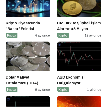
Kripto Piyasasında
BtcTurk’te Şüpheli İşlem
“Bahar” Esintisi
Alarmı: 48 Milyon
Dolarlık Çıkış İddiası
Kripto
4 ay önce
Kripto
12 ay önce
Dolar Maliyet
ABD Ekonomisi
Ortalaması (DCA)
Dalgalanıyor
Kripto
9 ay önce
Kripto
1 yıl önce