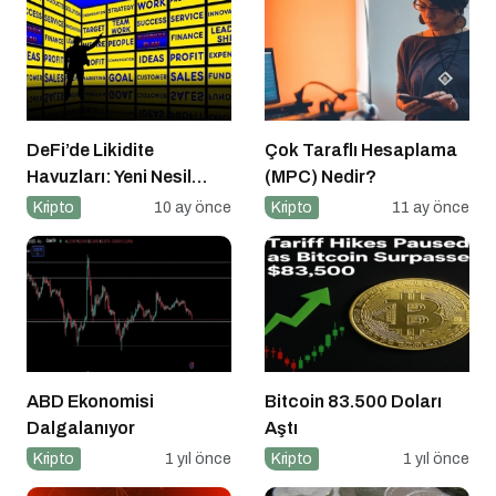
DeFi’de Likidite
Çok Taraflı Hesaplama
Havuzları: Yeni Nesil
(MPC) Nedir?
Finansın Kalbi
Kripto
10 ay önce
Kripto
11 ay önce
ABD Ekonomisi
Bitcoin 83.500 Doları
Dalgalanıyor
Aştı
Kripto
1 yıl önce
Kripto
1 yıl önce