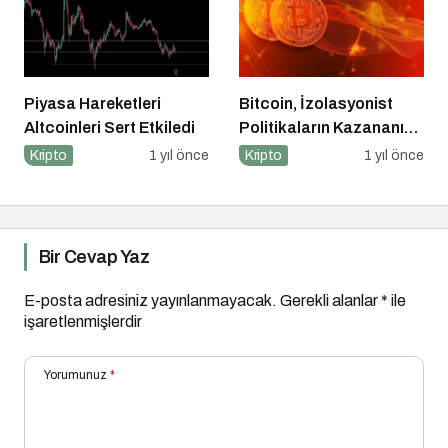
Piyasa Hareketleri
Bitcoin, İzolasyonist
Altcoinleri Sert Etkiledi
Politikaların Kazananı
Olabilir
Kripto
1 yıl önce
Kripto
1 yıl önce
Bir Cevap Yaz
E-posta adresiniz yayınlanmayacak.
Gerekli alanlar
*
ile
işaretlenmişlerdir
Yorumunuz
*