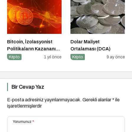
Bitcoin, İzolasyonist
Dolar Maliyet
Politikaların Kazananı
Ortalaması (DCA)
Olabilir
Kripto
1 yıl önce
Kripto
9 ay önce
Bir Cevap Yaz
E-posta adresiniz yayınlanmayacak.
Gerekli alanlar
*
ile
işaretlenmişlerdir
Yorumunuz
*