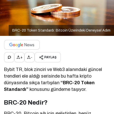
BRC-20 Token Standardı: Bitcoin Üzerindeki Deneysel Adım
+
-
PAYLAŞ
Bybit TR, blok zinciri ve Web3 alanındaki güncel
trendleri ele aldığı serisinde bu hafta kripto
dünyasında sıkça tartışılan
“BRC-20 Token
Standardı”
konusunu gündeme taşıyor.
BRC-20 Nedir?
BRC-20, Bitcoin ağı için geliştirilen, henüz