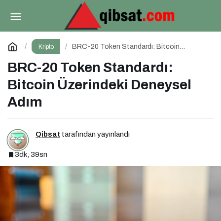
Kuantum Bilgisayarlar Kripto Paraları Tehdit
Eder mi?
Paylaş
Yorum Yap
BRC-20 Token Standardı: Bitcoin
Kripto
Üzerindeki Deneysel Adım
BRC-20 Token Standardı:
Bitcoin Üzerindeki Deneysel
Adım
Qibsat
tarafından yayınlandı
3dk, 39sn