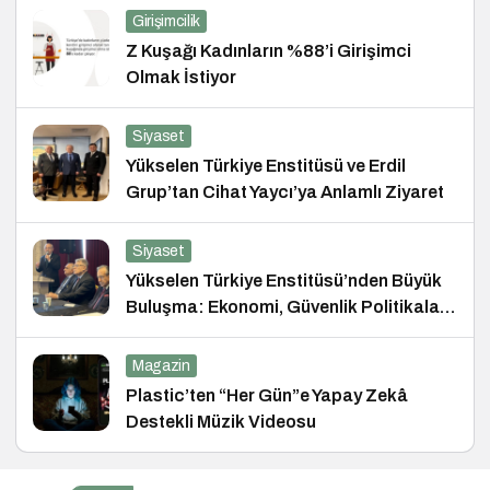
Girişimcilik
Z Kuşağı Kadınların %88’i Girişimci
Olmak İstiyor
Siyaset
Yükselen Türkiye Enstitüsü ve Erdil
Grup’tan Cihat Yaycı’ya Anlamlı Ziyaret
Siyaset
Yükselen Türkiye Enstitüsü’nden Büyük
Buluşma: Ekonomi, Güvenlik Politikaları
ve Hukuk Konferansı
Magazin
Plastic’ten “Her Gün”e Yapay Zekâ
Destekli Müzik Videosu