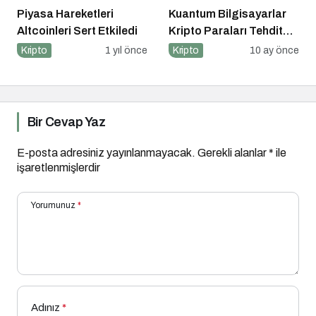
Piyasa Hareketleri
Kuantum Bilgisayarlar
Altcoinleri Sert Etkiledi
Kripto Paraları Tehdit
Eder mi?
Kripto
1 yıl önce
Kripto
10 ay önce
Bir Cevap Yaz
E-posta adresiniz yayınlanmayacak.
Gerekli alanlar
*
ile
işaretlenmişlerdir
Yorumunuz
*
Adınız
*