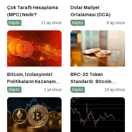
Çok Taraflı Hesaplama
Dolar Maliyet
(MPC) Nedir?
Ortalaması (DCA)
Kripto
11 ay önce
Kripto
9 ay önce
Bitcoin, İzolasyonist
BRC-20 Token
Politikaların Kazananı
Standardı: Bitcoin
Olabilir
Üzerindeki Deneysel
Kripto
1 yıl önce
Kripto
10 ay önce
Adım