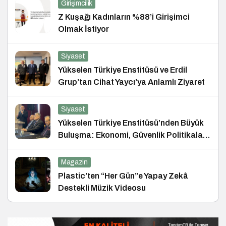
Girişimcilik
Z Kuşağı Kadınların %88’i Girişimci
Olmak İstiyor
Siyaset
Yükselen Türkiye Enstitüsü ve Erdil
Grup’tan Cihat Yaycı’ya Anlamlı Ziyaret
Siyaset
Yükselen Türkiye Enstitüsü’nden Büyük
Buluşma: Ekonomi, Güvenlik Politikaları
ve Hukuk Konferansı
Magazin
Plastic’ten “Her Gün”e Yapay Zekâ
Destekli Müzik Videosu