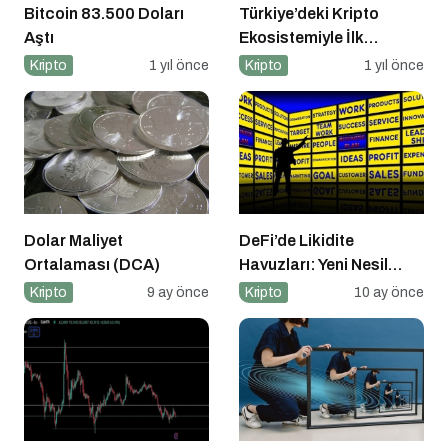
Bitcoin 83.500 Doları
Türkiye’deki Kripto
Aştı
Ekosistemiyle İlk
Buluşma
Kripto
1 yıl önce
Kripto
1 yıl önce
Dolar Maliyet
DeFi’de Likidite
Ortalaması (DCA)
Havuzları: Yeni Nesil
Finansın Kalbi
Kripto
9 ay önce
Kripto
10 ay önce