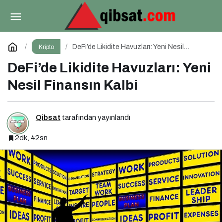
BRC-20 Token Standardı: Bitcoin Üzerindeki
Deneysel Adım
Paylaş
Yorum Yap
DeFi’de Likidite Havuzları: Yeni Nesil
Kripto
Finansın Kalbi
DeFi’de Likidite Havuzları: Yeni
Nesil Finansın Kalbi
Qibsat
tarafından yayınlandı
2dk, 42sn