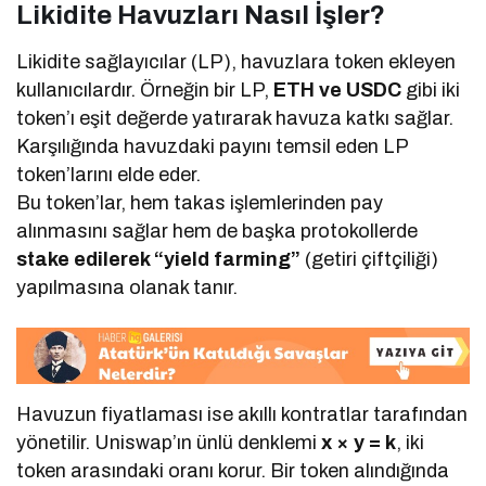
Likidite Havuzları Nasıl İşler?
Likidite sağlayıcılar (LP), havuzlara token ekleyen
kullanıcılardır. Örneğin bir LP,
ETH ve USDC
gibi iki
token’ı eşit değerde yatırarak havuza katkı sağlar.
Karşılığında havuzdaki payını temsil eden LP
token’larını elde eder.
Bu token’lar, hem takas işlemlerinden pay
alınmasını sağlar hem de başka protokollerde
stake edilerek “yield farming”
(getiri çiftçiliği)
yapılmasına olanak tanır.
Havuzun fiyatlaması ise akıllı kontratlar tarafından
yönetilir. Uniswap’ın ünlü denklemi
x × y = k
, iki
token arasındaki oranı korur. Bir token alındığında