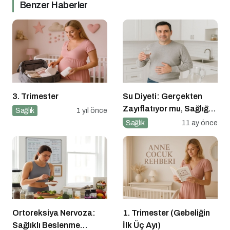
Benzer Haberler
3. Trimester
Su Diyeti: Gerçekten
Zayıflatıyor mu, Sağlığa
Sağlık
1 yıl önce
Zararları Ne?
Sağlık
11 ay önce
Ortoreksiya Nervoza:
1. Trimester (Gebeliğin
Sağlıklı Beslenme
İlk Üç Ayı)