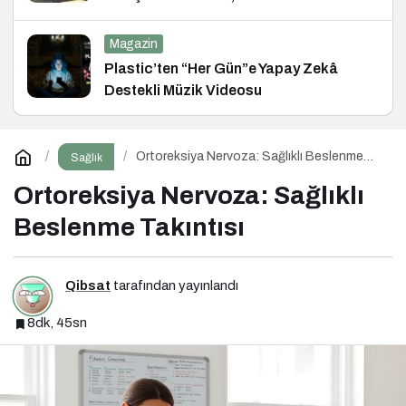
ve Hukuk Konferansı
Magazin
Plastic’ten “Her Gün”e Yapay Zekâ
Destekli Müzik Videosu
Ortoreksiya Nervoza: Sağlıklı Beslenme
Sağlık
Takıntısı
Ortoreksiya Nervoza: Sağlıklı
Beslenme Takıntısı
Qibsat
tarafından yayınlandı
8dk, 45sn