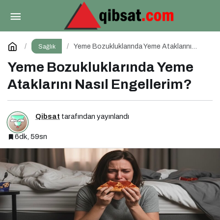
Ortoreksiya Nervoza: Sağlıklı Beslenme
Takıntısı
Paylaş
Yorum Yap
Yeme Bozukluklarında Yeme Ataklarını
Sağlık
Nasıl Engellerim?
Yeme Bozukluklarında Yeme
Ataklarını Nasıl Engellerim?
Qibsat
tarafından yayınlandı
6dk, 59sn