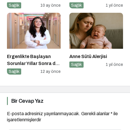
Takıntısı
Sağlık
10 ay önce
Sağlık
1 yıl önce
Ergenlikte Başlayan
Anne Sütü Alerjisi
Sorunlar Yıllar Sonra da
Sağlık
1 yıl önce
Sizi Takip Ediyorsa
Sağlık
12 ay önce
Dikkat!
Bir Cevap Yaz
E-posta adresiniz yayınlanmayacak.
Gerekli alanlar
*
ile
işaretlenmişlerdir