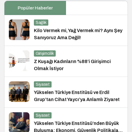
Popüler Haberler
Sağlık
Kilo Vermek mi, Yağ Vermek mi? Aynı Şey
Sanıyoruz Ama Değil!
Girişimcilik
Z Kuşağı Kadınların %88’i Girişimci
Olmak İstiyor
Siyaset
Yükselen Türkiye Enstitüsü ve Erdil
Grup’tan Cihat Yaycı’ya Anlamlı Ziyaret
Siyaset
Yükselen Türkiye Enstitüsü’nden Büyük
Buluşma: Ekonomi, Güvenlik Politikaları