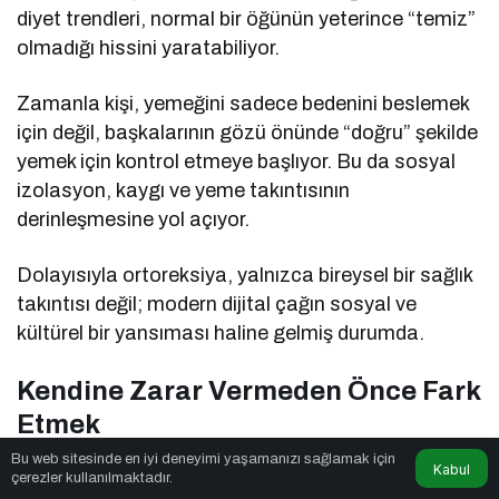
diyet trendleri, normal bir öğünün yeterince “temiz”
olmadığı hissini yaratabiliyor.
Zamanla kişi, yemeğini sadece bedenini beslemek
için değil, başkalarının gözü önünde “doğru” şekilde
yemek için kontrol etmeye başlıyor. Bu da sosyal
izolasyon, kaygı ve yeme takıntısının
derinleşmesine yol açıyor.
Dolayısıyla ortoreksiya, yalnızca bireysel bir sağlık
takıntısı değil; modern dijital çağın sosyal ve
kültürel bir yansıması haline gelmiş durumda.
Kendine Zarar Vermeden Önce Fark
Etmek
Bu web sitesinde en iyi deneyimi yaşamanızı sağlamak için
Kabul
Ortoreksiya genellikle fark edilmesi en zor yeme
çerezler kullanılmaktadır.