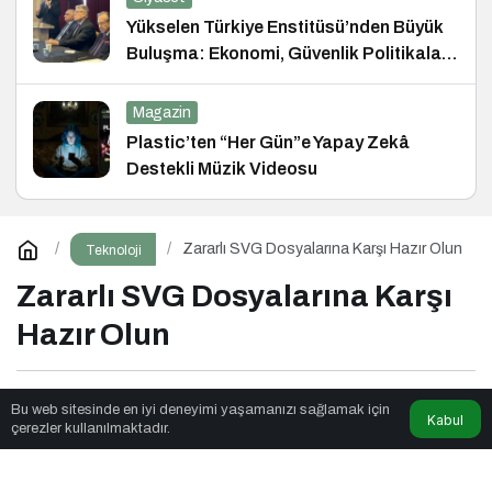
Yükselen Türkiye Enstitüsü’nden Büyük
Buluşma: Ekonomi, Güvenlik Politikaları
ve Hukuk Konferansı
Magazin
Plastic’ten “Her Gün”e Yapay Zekâ
Destekli Müzik Videosu
Zararlı SVG Dosyalarına Karşı Hazır Olun
Teknoloji
Zararlı SVG Dosyalarına Karşı
Hazır Olun
Qibsat
tarafından yayınlandı
Bu web sitesinde en iyi deneyimi yaşamanızı sağlamak için
Kabul
çerezler kullanılmaktadır.
3dk, 15sn