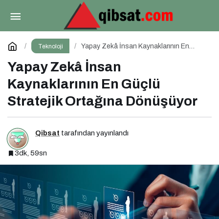
Zararlı SVG Dosyalarına Karşı Hazır Olun
Paylaş
Yorum Yap
Yapay Zekâ İnsan Kaynaklarının En
Teknoloji
Güçlü Stratejik Ortağına Dönüşüyor
Yapay Zekâ İnsan
Kaynaklarının En Güçlü
Stratejik Ortağına Dönüşüyor
Qibsat
tarafından yayınlandı
3dk, 59sn