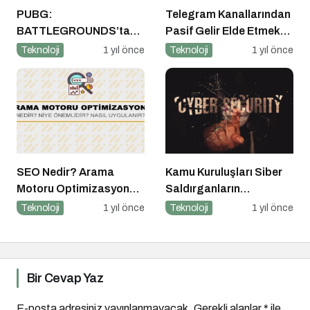
PUBG:
Telegram Kanallarından
BATTLEGROUNDS’tan
Pasif Gelir Elde Etmek
1 Nisan Şakası
Artık Mümkün
Teknoloji
1 yıl önce
Teknoloji
1 yıl önce
SEO Nedir? Arama
Kamu Kuruluşları Siber
Motoru Optimizasyonu
Saldırganların
Nasıl Yapılır?
Hedefinde
Teknoloji
1 yıl önce
Teknoloji
1 yıl önce
Bir Cevap Yaz
E-posta adresiniz yayınlanmayacak.
Gerekli alanlar
*
ile