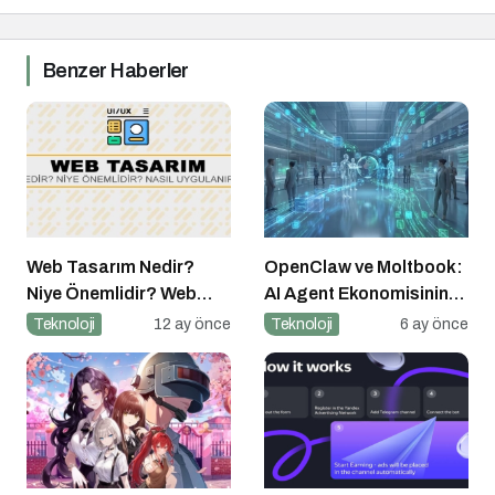
Benzer Haberler
Web Tasarım Nedir?
OpenClaw ve Moltbook:
Niye Önemlidir? Web
AI Agent Ekonomisinin
Tasarım Nasıl Yapılır?
İlk Altyapıları
Teknoloji
12 ay önce
Teknoloji
6 ay önce