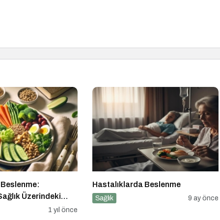
a Beslenme:
Hastalıklarda Beslenme
Sağlık Üzerindeki
Sağlık
9 ay önce
ni Alışkanlıklar
1 yıl önce