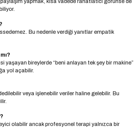
paylaşım yapmak, kısa vadede rahatlatıcı görünse de
iliyor.
?
issedemez. Bu nedenle verdiği yanıtlar empatik
.
 mı?
hissi yaşayan bireylerde “beni anlayan tek şey bir makine”
ğa yol açabilir.
lebilir veya işlenebilir veriler haline gelebilir. Bu
ir.
ü?
ici olabilir ancak profesyonel terapi yalnızca bir