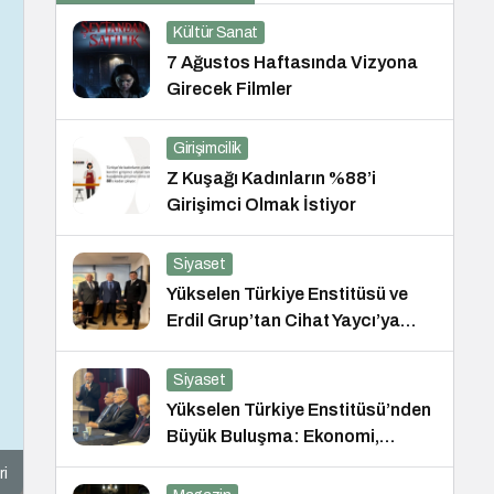
Kültür Sanat
7 Ağustos Haftasında Vizyona
Girecek Filmler
Girişimcilik
Z Kuşağı Kadınların %88’i
Girişimci Olmak İstiyor
Siyaset
Yükselen Türkiye Enstitüsü ve
Erdil Grup’tan Cihat Yaycı’ya
Anlamlı Ziyaret
Siyaset
Yükselen Türkiye Enstitüsü’nden
Büyük Buluşma: Ekonomi,
Güvenlik Politikaları ve Hukuk
ri
Konferansı