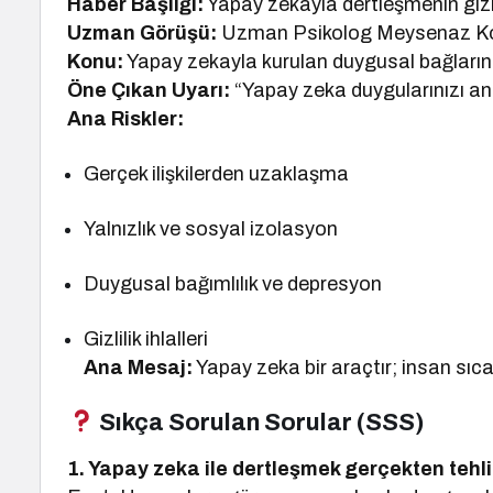
Haber Başlığı:
Yapay zekayla dertleşmenin gizli 
Uzman Görüşü:
Uzman Psikolog Meysenaz K
Konu:
Yapay zekayla kurulan duygusal bağların ps
Öne Çıkan Uyarı:
“Yapay zeka duygularınızı an
Ana Riskler:
Gerçek ilişkilerden uzaklaşma
Yalnızlık ve sosyal izolasyon
Duygusal bağımlılık ve depresyon
Gizlilik ihlalleri
Ana Mesaj:
Yapay zeka bir araçtır; insan sıca
Sıkça Sorulan Sorular (SSS)
1. Yapay zeka ile dertleşmek gerçekten tehli