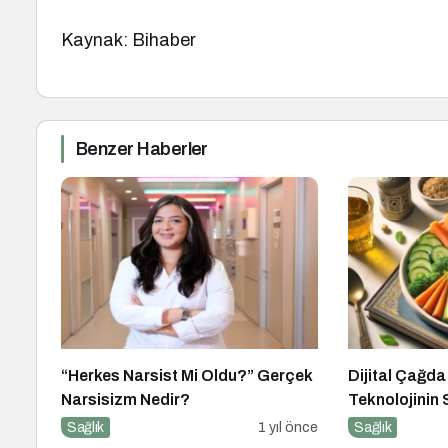
Kaynak: Bihaber
Benzer Haberler
“Herkes Narsist Mi Oldu?” Gerçek
Dijital Çağd
Narsisizm Nedir?
Teknolojinin 
Etkileri ve Ye
Sağlık
1 yıl önce
Sağlık