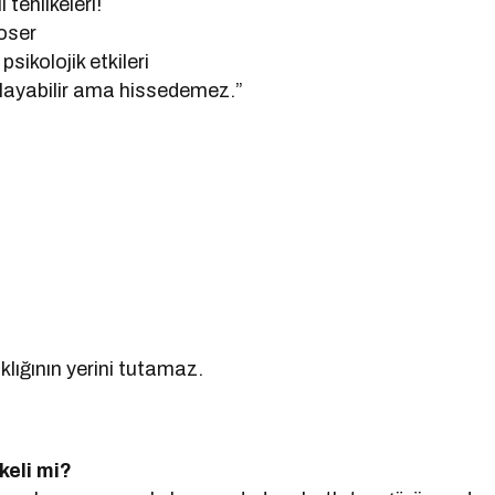
tehlikeleri!
oser
ikolojik etkileri
layabilir ama hissedemez.”
klığının yerini tutamaz.
keli mi?