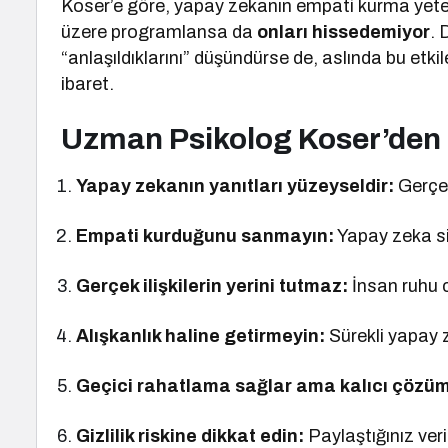
Koser’e göre, yapay zekanın empati kurma yeten
üzere programlansa da
onları hissedemiyor
. 
“anlaşıldıklarını” düşündürse de, aslında bu etk
ibaret.
Uzman Psikolog Koser’den 7
Yapay zekanın yanıtları yüzeyseldir:
Gerçek
Empati kurduğunu sanmayın:
Yapay zeka siz
Gerçek ilişkilerin yerini tutmaz:
İnsan ruhu c
Alışkanlık haline getirmeyin:
Sürekli yapay z
Geçici rahatlama sağlar ama kalıcı çözü
Gizlilik riskine dikkat edin:
Paylaştığınız veril