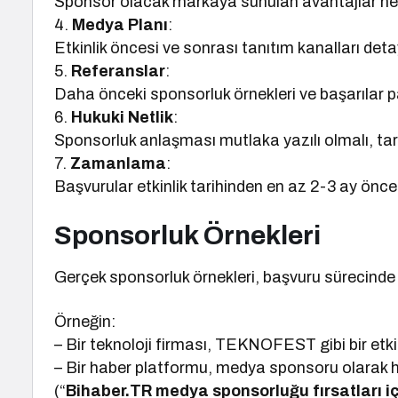
Sponsor olacak markaya sunulan avantajlar net şe
4.
Medya Planı
:
Etkinlik öncesi ve sonrası tanıtım kanalları detay
5.
Referanslar
:
Daha önceki sponsorluk örnekleri ve başarılar pa
6.
Hukuki Netlik
:
Sponsorluk anlaşması mutlaka yazılı olmalı, tar
7.
Zamanlama
:
Başvurular etkinlik tarihinden en az 2-3 ay önce 
Sponsorluk Örnekleri
Gerçek sponsorluk örnekleri, başvuru sürecinde re
Örneğin:
– Bir teknoloji firması, TEKNOFEST gibi bir etkin
– Bir haber platformu, medya sponsoru olarak hab
(“
Bihaber.TR medya sponsorluğu fırsatları i