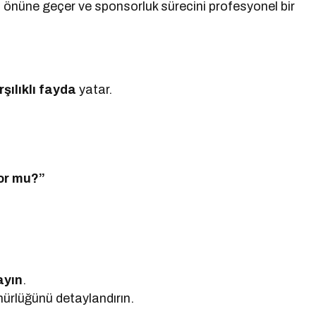
n önüne geçer ve sponsorluk sürecini profesyonel bir
rşılıklı fayda
yatar.
yor mu?”
ayın
.
nürlüğünü detaylandırın.