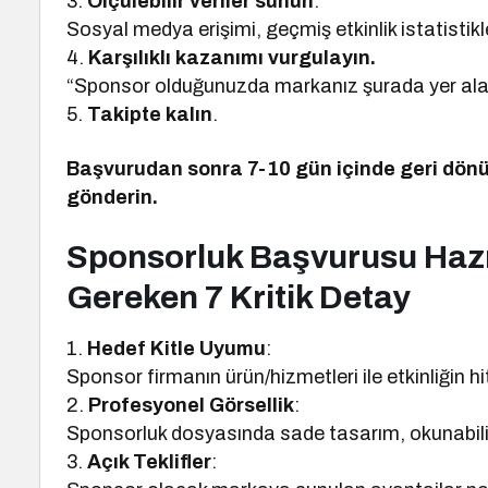
3.
Ölçülebilir veriler sunun
.
Sosyal medya erişimi, geçmiş etkinlik istatistik
4.
Karşılıklı kazanımı vurgulayın.
“Sponsor olduğunuzda markanız şurada yer alac
5.
Takipte kalın
.
Başvurudan sonra 7-10 gün içinde geri dönü
gönderin.
Sponsorluk Başvurusu Hazı
Gereken 7 Kritik Detay
1.
Hedef Kitle Uyumu
:
Sponsor firmanın ürün/hizmetleri ile etkinliğin hit
2.
Profesyonel Görsellik
:
Sponsorluk dosyasında sade tasarım, okunabilir f
3.
Açık Teklifler
: