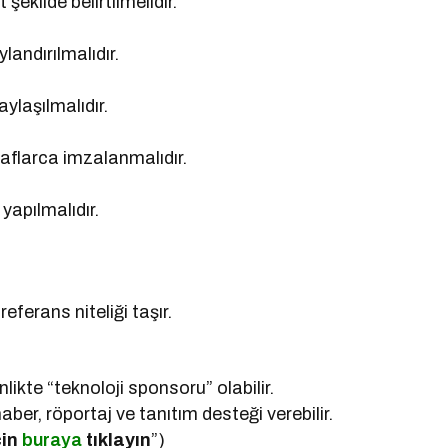
kilde belirtilmelidir.
landırılmalıdır.
ylaşılmalıdır.
aflarca imzalanmalıdır.
yapılmalıdır.
ferans niteliği taşır.
likte “teknoloji sponsoru” olabilir.
er, röportaj ve tanıtım desteği verebilir.
çin
buraya
tıklayın
”)