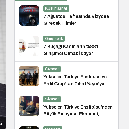
Kültür Sanat
7 Ağustos Haftasında Vizyona
Girecek Filmler
Girişimcilik
Z Kuşağı Kadınların %88’i
Girişimci Olmak İstiyor
Siyaset
Yükselen Türkiye Enstitüsü ve
Erdil Grup’tan Cihat Yaycı’ya
Anlamlı Ziyaret
Siyaset
Yükselen Türkiye Enstitüsü’nden
Büyük Buluşma: Ekonomi,
Güvenlik Politikaları ve Hukuk
u
Konferansı