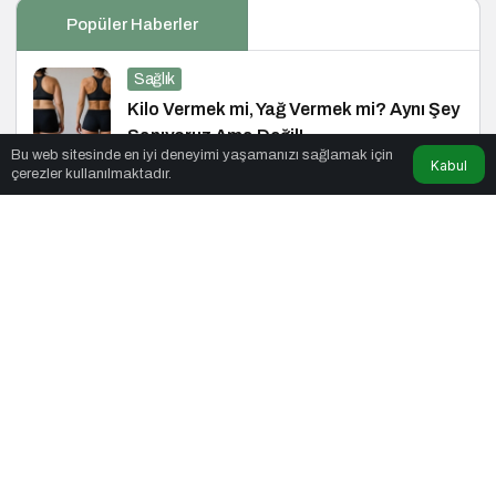
Popüler Haberler
Sağlık
Kilo Vermek mi, Yağ Vermek mi? Aynı Şey
Sanıyoruz Ama Değil!
Bu web sitesinde en iyi deneyimi yaşamanızı sağlamak için
Kabul
çerezler kullanılmaktadır.
Girişimcilik
Z Kuşağı Kadınların %88’i Girişimci
Olmak İstiyor
Siyaset
Yükselen Türkiye Enstitüsü ve Erdil
Grup’tan Cihat Yaycı’ya Anlamlı Ziyaret
Siyaset
Yükselen Türkiye Enstitüsü’nden Büyük
Buluşma: Ekonomi, Güvenlik Politikaları