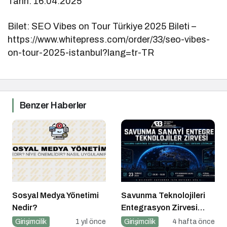
Tarih: 16.04.2025
Bilet: SEO Vibes on Tour Türkiye 2025 Bileti –
https://www.whitepress.com/order/33/seo-vibes-
on-tour-2025-istanbul?lang=tr-TR
Benzer Haberler
Sosyal Medya Yönetimi
Savunma Teknolojileri
Nedir?
Entegrasyon Zirvesi
Ankara’da
Girişimcilik
1 yıl önce
Girişimcilik
4 hafta önce