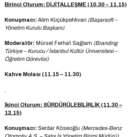
Birinci Oturum: DİJİTALLEŞME (10.30 – 11.15)
Konuşmacı:
Alim Küçükpehlivan
(Başarsoft –
Yönetim Kurulu Başkanı)
Moderatör:
Mürsel Ferhat Sağlam
(Branding
Türkiye – Kurucu / İstanbul Kültür Üniversitesi –
Öğretim Görevlisi)
Kahve Molası (11.15 – 11.30)
İkinci Oturum: SÜRDÜRÜLEBİLİRLİK (11.30 –
12.15)
Konuşmacı:
Serdar Köseoğlu
(Mercedes-Benz
Otomotiv A.Ş. – Satış İş Yönetim Birimi Müdürü)