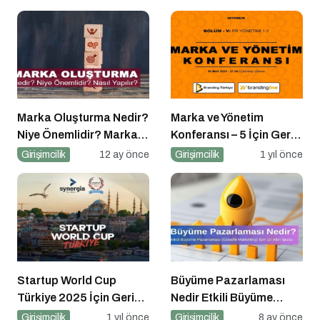
Gerçekleşecek!
Marka Oluşturma Nedir?
Marka ve Yönetim
Niye Önemlidir? Marka
Konferansı – 5 İçin Geri
Oluşturma Nasıl Yapılır?
Sayım!
Girişimcilik
12 ay önce
Girişimcilik
1 yıl önce
Startup World Cup
Büyüme Pazarlaması
Türkiye 2025 İçin Geri
Nedir Etkili Büyüme
Sayım!
Pazarlaması için 10
Girişimcilik
1 yıl önce
Girişimcilik
8 ay önce