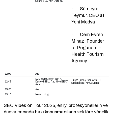
Sonra SEO’nun Durumu
· Sümeyra
Teymur, CEO at
Yeni Medya
· Cem Evren
Minaz, Founder
of Peganom –
Health Tourism
Agency
12.00
Ara
B2B Web Siteleri için Al
Büşra Çildaş, Senior SEO
12.45
Destekli Blog Auditi ve EEAT
Specialist at NMQ Digital
Analizi
13.00
Ara
13.15
Networking
SEO Vibes on Tour 2025, en iyi profesyonellerin ve
dünya çapında bazı konuşmacıların sektöre yönelik