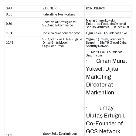
SAAT
ETKİNLİK
KONUŞMACI
8.30
Kahvaltı ve Neetworking
Maciej Chmurkowski,
Effective Al Strategies for
9.30
Enterprise Products Owner at
SEO and E-Commerce
Senuto, Affiliate SEO Specialist
10.00
Topic: to be announced soon!
Uğur Eskici, Founder of Kriko
SEO, İçerik ve Al İş Birliği ile
Yağmur Şimşek, Founder of
10.45
Dijital Bir İş Modelini
Search’ın Stuff & Global Cyber
Ölçeklendirmek
Security Network
· Mert Erkal, Founder of
Sradiji.com
· Cihan Murat
Yüksel, Dijital
Marketing
Director at
Markention
· Tümay
Ulutaş Ertuğrul,
Co-Founder of
GCS Network
Yapay Zeka Devriminden
11.15