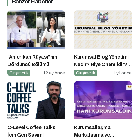
Benzer Haberler
“Amerikan Rüyası”nın
Kurumsal Blog Yönetimi
Dördüncü Bölümü
Nedir? Niye Önemlidir?
Kurumsal Blog Yönetimi
Girişimcilik
12 ay önce
Girişimcilik
1 yıl önce
Nasıl Yapılır?
C-Level Coffee Talks
Kurumsallaşma
İçin Geri Sayım!
Markalaşma ve