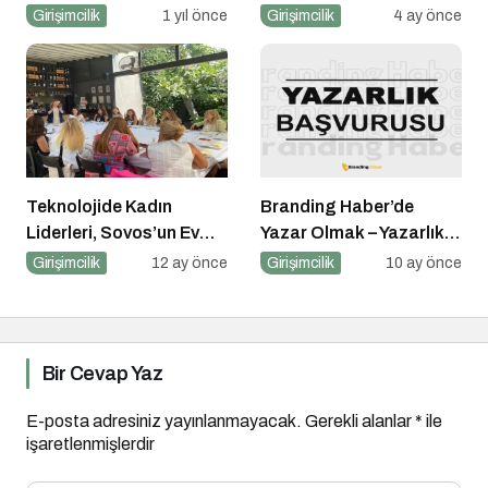
Dijitalleşme Odaklı
Girişimcilik
1 yıl önce
Girişimcilik
4 ay önce
Podcast Serisi: Hani
Kurumsaldık
Teknolojide Kadın
Branding Haber’de
Liderleri, Sovos’un Ev
Yazar Olmak – Yazarlık
Sahipliğinde Bir Araya
Başvurusu Başladı!
Girişimcilik
12 ay önce
Girişimcilik
10 ay önce
Geldi
Bir Cevap Yaz
E-posta adresiniz yayınlanmayacak.
Gerekli alanlar
*
ile
işaretlenmişlerdir