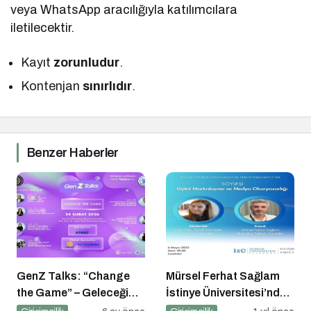
veya WhatsApp aracılığıyla katılımcılara
iletilecektir.
Kayıt
zorunludur
.
Kontenjan
sınırlıdır
.
Benzer Haberler
GenZ Talks: “Change
Mürsel Ferhat Sağlam
the Game” – Geleceği
İstinye Üniversitesi’nde
Tasarlayanlar Sahne
Dijital Medya