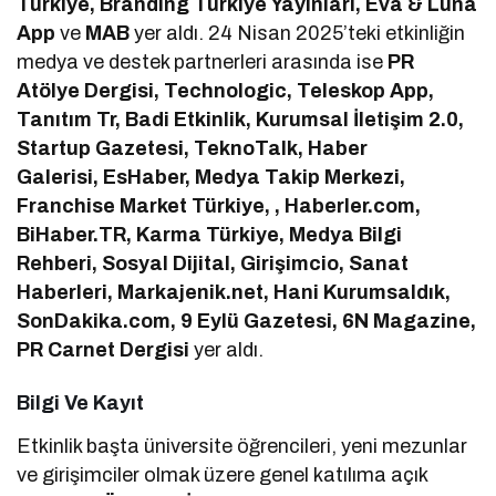
Türkiye, Branding Türkiye Yayınları, Eva & Luna
App
ve
MAB
yer aldı. 24 Nisan 2025’teki etkinliğin
medya ve destek partnerleri arasında ise
PR
Atölye Dergisi, Technologic, Teleskop App,
Tanıtım Tr, Badi Etkinlik, Kurumsal İletişim 2.0,
Startup Gazetesi, TeknoTalk, Haber
Galerisi, EsHaber, Medya Takip Merkezi,
Franchise Market Türkiye, , Haberler.com,
BiHaber.TR, Karma Türkiye, Medya Bilgi
Rehberi, Sosyal Dijital, Girişimcio, Sanat
Haberleri, Markajenik.net, Hani Kurumsaldık,
SonDakika.com, 9 Eylü Gazetesi, 6N Magazine,
PR Carnet Dergisi
yer aldı.
Bilgi Ve Kayıt
Etkinlik başta üniversite öğrencileri, yeni mezunlar
ve girişimciler olmak üzere genel katılıma açık