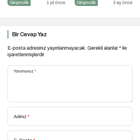
Sayım!
Girişimcilerin Büyük
Girişimcilik
1 yıl önce
Girişimcilik
3 ay önce
Hataları
Bir Cevap Yaz
E-posta adresiniz yayınlanmayacak.
Gerekli alanlar
*
ile
işaretlenmişlerdir
Yorumunuz
*
Adınız
*