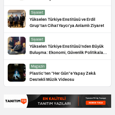
Siyaset
Yükselen Türkiye Enstitüsü ve Erdil
Grup’tan Cihat Yaycı’ya Anlamlı Ziyaret
Siyaset
Yükselen Türkiye Enstitüsü’nden Büyük
Buluşma: Ekonomi, Güvenlik Politikaları
ve Hukuk Konferansı
Magazin
Plastic’ten “Her Gün”e Yapay Zekâ
Destekli Müzik Videosu