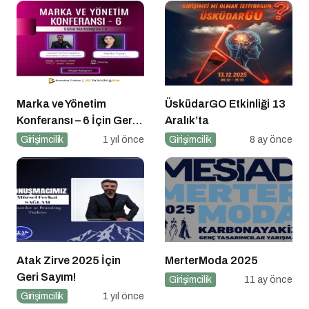
Marka ve Yönetim
ÜsküdarGO Etkinliği 13
Konferansı – 6 İçin Geri
Aralık’ta
Sayım!
Girişimcilik
1 yıl önce
Girişimcilik
8 ay önce
Atak Zirve 2025 İçin
MerterModa 2025
Geri Sayım!
Girişimcilik
11 ay önce
Girişimcilik
1 yıl önce