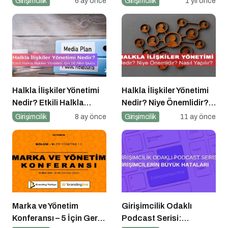
Girişimcilik
6 ay önce
Girişimcilik
1 yıl önce
Alıyor!
Okuryazarlığı
Kapsamında
Konuşacak!
Halkla İlişkiler Yönetimi
Halkla İlişkiler Yönetimi
Nedir? Etkili Halkla
Nedir? Niye Önemlidir?
İlişkiler Yönetimi İçin 10
Halkla İlişkiler Yönetimi
Girişimcilik
8 ay önce
Girişimcilik
11 ay önce
Altın İpucu
Nasıl Yapılır?
Marka ve Yönetim
Girişimcilik Odaklı
Konferansı – 5 İçin Geri
Podcast Serisi: