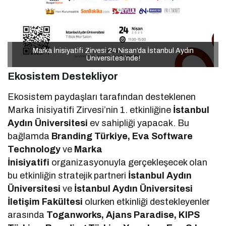
Marka İnisiyatifi Zirvesi 24 Nisan’da İstanbul Aydın
Marka İnisiyatifi Zirvesi 24 Nisan’da İstanbul Aydın
Üniversitesi’nde!
Üniversitesi’nde!
Ekosistem Destekliyor
Ekosistem paydaşları tarafından desteklenen
Marka İnisiyatifi Zirvesi’nin 1. etkinliğine
İstanbul
Aydın Üniversitesi
ev sahipliği yapacak. Bu
bağlamda
Branding Türkiye, Eva Software
Technology
ve
Marka
İnisiyatifi
organizasyonuyla gerçekleşecek olan
bu etkinliğin stratejik partneri
İstanbul Aydın
Üniversitesi
ve
İstanbul Aydın Üniversitesi
İletişim Fakültesi
olurken etkinliği destekleyenler
arasında
Toganworks, Ajans Paradise, KIPS