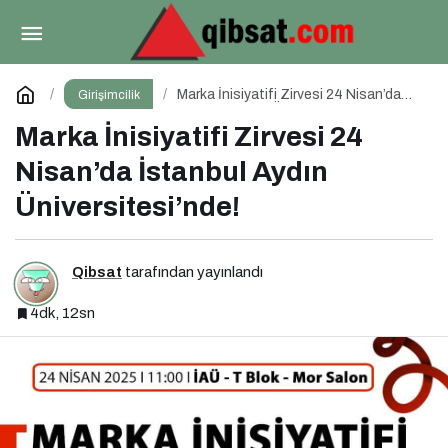
Sosyal Medya Yönetimi 1.0 Etkinliği İçin Geri
Sayım!
Paylaş
Yorum Yap
Marka İnisiyatifi Zirvesi 24 Nisan’da
Girişimcilik
İstanbul Aydın Üniversitesi’nde!
Marka İnisiyatifi Zirvesi 24
Nisan’da İstanbul Aydın
Üniversitesi’nde!
Qibsat
tarafından yayınlandı
4dk, 12sn