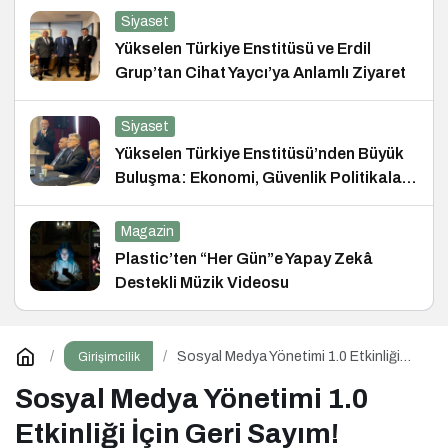
Siyaset
Yükselen Türkiye Enstitüsü ve Erdil
Grup’tan Cihat Yaycı’ya Anlamlı Ziyaret
Siyaset
Yükselen Türkiye Enstitüsü’nden Büyük
Buluşma: Ekonomi, Güvenlik Politikaları
ve Hukuk Konferansı
Magazin
Plastic’ten “Her Gün”e Yapay Zekâ
Destekli Müzik Videosu
Sosyal Medya Yönetimi 1.0 Etkinliği
Girişimcilik
İçin Geri Sayım!
Sosyal Medya Yönetimi 1.0
Etkinliği İçin Geri Sayım!