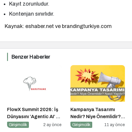
Kayıt zorunludur.
Kontenjan sınırlıdır.
Kaynak: eshaber.net ve brandingturkiye.com
Benzer Haberler
FlowX Summit 2026: İş
Kampanya Tasarımı
Dünyasını ‘Agentic AI’ ve
Nedir? Niye Önemlidir?
Otonom Yapay Zeka
Kampanya Tasarımı
Girişimcilik
2 ay önce
Girişimcilik
11 ay önce
Çağına Hazırlıyor
Nasıl Yapılır?