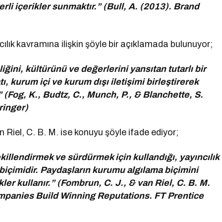
erli içerikler sunmaktır.” (Bull, A. (2013). Brand
ılık kavramına ilişkin şöyle bir açıklamada bulunuyor;
ğini, kültürünü ve değerlerini yansıtan tutarlı bir
tı, kurum içi ve kurum dışı iletişimi birleştirerek
 (Fog, K., Budtz, C., Munch, P., & Blanchette, S.
ringer)
 Riel, C. B. M. ise konuyu şöyle ifade ediyor;
killendirmek ve sürdürmek için kullandığı, yayıncılık
mi biçimidir. Paydaşların kurumu algılama biçimini
kler kullanır.” (Fombrun, C. J., & van Riel, C. B. M.
panies Build Winning Reputations. FT Prentice