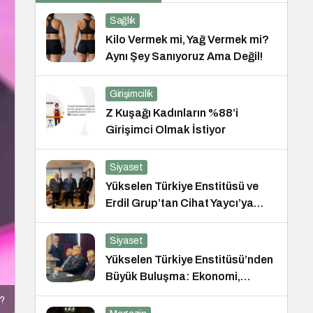
Sağlık
Kilo Vermek mi, Yağ Vermek mi?
Aynı Şey Sanıyoruz Ama Değil!
Girişimcilik
Z Kuşağı Kadınların %88’i
Girişimci Olmak İstiyor
Siyaset
Yükselen Türkiye Enstitüsü ve
Erdil Grup’tan Cihat Yaycı’ya
Anlamlı Ziyaret
Siyaset
Yükselen Türkiye Enstitüsü’nden
Büyük Buluşma: Ekonomi,
Güvenlik Politikaları ve Hukuk
r?
Konferansı