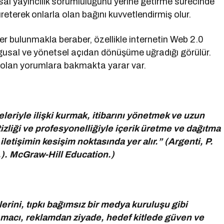
al yayıncılık sorumluluğunu yerine getirme sürecinde
r üreterek onlarla olan bağını kuvvetlendirmiş olur.
er bulunmakla beraber, özellikle internetin Web 2.0
 olgusal ve yönetsel açıdan dönüşüme uğradığı görülür.
 olan yorumlara bakmakta yarar var.
eleriyle ilişki kurmak, itibarını yönetmek ve uzun
tizliği ve profesyonelliğiyle içerik üretme ve dağıtma
letişimin kesişim noktasında yer alır.” (Argenti, P.
). McGraw-Hill Education.)
lerini, tıpkı bağımsız bir medya kuruluşu gibi
r. Amacı, reklamdan ziyade, hedef kitlede güven ve