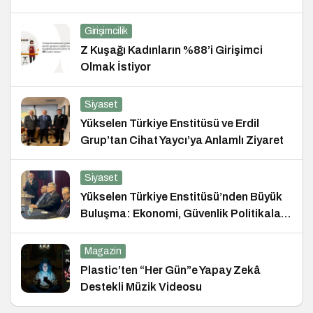
Girişimcilik
Z Kuşağı Kadınların %88’i Girişimci
Olmak İstiyor
Siyaset
Yükselen Türkiye Enstitüsü ve Erdil
Grup’tan Cihat Yaycı’ya Anlamlı Ziyaret
Siyaset
Yükselen Türkiye Enstitüsü’nden Büyük
Buluşma: Ekonomi, Güvenlik Politikaları
ve Hukuk Konferansı
Magazin
Plastic’ten “Her Gün”e Yapay Zekâ
Destekli Müzik Videosu