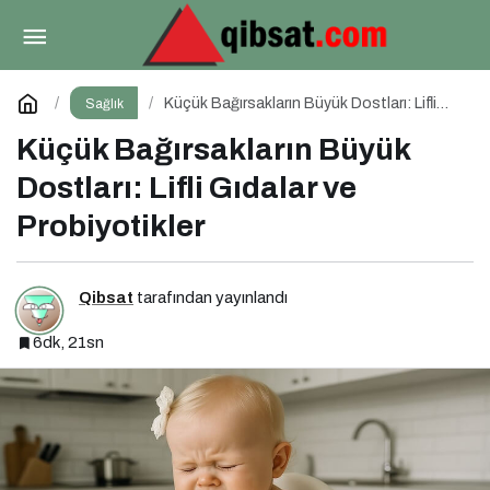
Malnütrisyonun Sessiz Biçimi: Mikrobesin
Eksikliklerinin Nörogelişim Üzerindeki Etkisi
Paylaş
Yorum Yap
Küçük Bağırsakların Büyük Dostları: Lifli
Sağlık
Gıdalar ve Probiyotikler
Küçük Bağırsakların Büyük
Dostları: Lifli Gıdalar ve
Probiyotikler
Qibsat
tarafından yayınlandı
6dk, 21sn