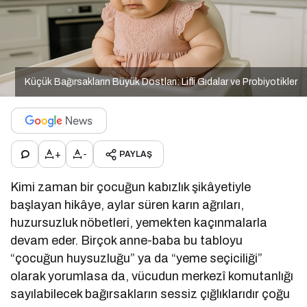
Küçük Bağırsakların Büyük Dostları: Lifli Gıdalar ve Probiyotikler
+
-
PAYLAŞ
Kimi zaman bir çocuğun kabızlık şikâyetiyle
başlayan hikâye, aylar süren karın ağrıları,
huzursuzluk nöbetleri, yemekten kaçınmalarla
devam eder. Birçok anne-baba bu tabloyu
“çocuğun huysuzluğu” ya da “yeme seçiciliği”
olarak yorumlasa da, vücudun merkezî komutanlığı
sayılabilecek bağırsakların sessiz çığlıklarıdır çoğu