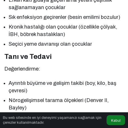
Erken katı gıdaya geçen ama yeterli çeşitlilik
sağlanamayan çocuklar
Sık enfeksiyon geçirenler (besin emilimi bozulur)
Kronik hastalığı olan çocuklar (özellikle çölyak,
İBH, böbrek hastalıkları)
Seçici yeme davranışı olan çocuklar
Tanı ve Tedavi
Değerlendirme:
Ayrıntılı büyüme ve gelişim takibi (boy, kilo, baş
çevresi)
Nörogelişimsel tarama ölçekleri (Denver II,
Bayley)
Kan testleri: Ferritin, çinko, B12, D vitamini, tiroid
Bu web sitesinde en iyi deneyimi yaşamanızı sağlamak için
Kabul
çerezler kullanılmaktadır.
fonksiyonları