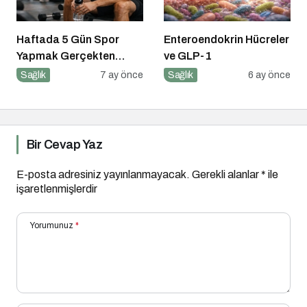
Haftada 5 Gün Spor
Enteroendokrin Hücreler
Yapmak Gerçekten
ve GLP-1
Sağlıklı mı?
Sağlık
7 ay önce
Sağlık
6 ay önce
Bir Cevap Yaz
E-posta adresiniz yayınlanmayacak.
Gerekli alanlar
*
ile
işaretlenmişlerdir
Yorumunuz
*