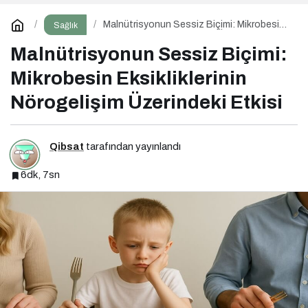
Malnütrisyonun Sessiz Biçimi: Mikrobesin
Sağlık
Eksikliklerinin Nörogelişim Üzerindeki Etkisi
Malnütrisyonun Sessiz Biçimi:
Mikrobesin Eksikliklerinin
Nörogelişim Üzerindeki Etkisi
Qibsat
tarafından yayınlandı
6dk, 7sn