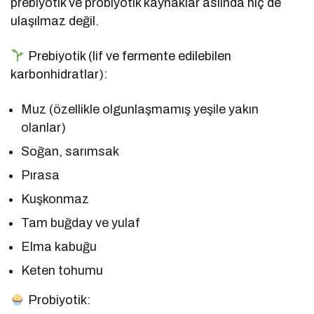
prebiyotik ve probiyotik kaynaklar aslında hiç de
ulaşılmaz değil.
Prebiyotik (lif ve fermente edilebilen
karbonhidratlar):
Muz (özellikle olgunlaşmamış yeşile yakın
olanlar)
Soğan, sarımsak
Pırasa
Kuşkonmaz
Tam buğday ve yulaf
Elma kabuğu
Keten tohumu
Probiyotik: