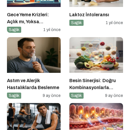
Gece Yeme Krizleri:
Laktoz İntoleransı
Açlık mı, Yoksa
Sağlık
1 yıl önce
Duygusal İhtiyaçlar mı?
Sağlık
1 yıl önce
Astım ve Alerjik
Besin Sinerjisi: Doğru
Hastalıklarda Beslenme
Kombinasyonlarla
Besinlerin Gücünü Artırın
Sağlık
9 ay önce
Sağlık
9 ay önce