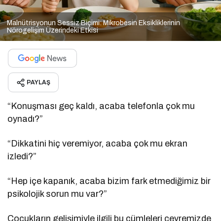
Malnütrisyonun Sessiz Biçimi: Mikrobesin Eksikliklerinin
Nörogelişim Üzerindeki Etkisi
PAYLAŞ
“Konuşması geç kaldı, acaba telefonla çok mu
oynadı?”
“Dikkatini hiç veremiyor, acaba çok mu ekran
izledi?”
“Hep içe kapanık, acaba bizim fark etmediğimiz bir
psikolojik sorun mu var?”
Çocukların gelişimiyle ilgili bu cümleleri çevremizde