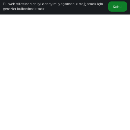
Qibsat
tarafından yayınlandı
Bu web sitesinde en iyi deneyimi yaşamanızı sağlamak için
Kabul
çerezler kullanılmaktadır.
7dk, 33sn
Kolajen Takviyeleri: Gerçekten Cildi Gençleştiriyor mu?
PAYLAŞ