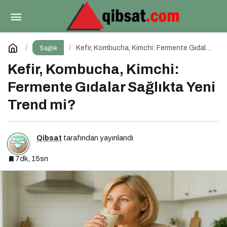
Kolajen Takviyeleri: Gerçekten Cildi
Gençleştiriyor mu?
Paylaş
Yorum Yap
Kefir, Kombucha, Kimchi: Fermente Gıdalar
Sağlık
Sağlıkta Yeni Trend mi?
Kefir, Kombucha, Kimchi:
Fermente Gıdalar Sağlıkta Yeni
Trend mi?
Qibsat
tarafından yayınlandı
7dk, 15sn