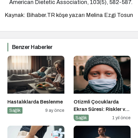
American Dietetic Association, 103(5), 582-587.
Kaynak: Bihaber.TR köşe yazarı Melina Ezgi Tosun
Benzer Haberler
Hastalıklarda Beslenme
Otizmli Çocuklarda
Ekran Süresi: Riskler ve
Sağlık
9 ay önce
Öneriler
Sağlık
1 yıl önce