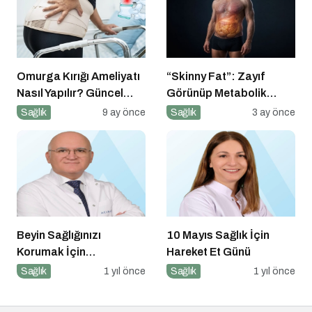
Omurga Kırığı Ameliyatı
“Skinny Fat”: Zayıf
Nasıl Yapılır? Güncel
Görünüp Metabolik
Cerrahi Yaklaşımlar
Olarak Riskli Olmak
Sağlık
9 ay önce
Sağlık
3 ay önce
Beyin Sağlığınızı
10 Mayıs Sağlık İçin
Korumak İçin
Hareket Et Günü
Uygulayabileceğiniz 7
Sağlık
1 yıl önce
Sağlık
1 yıl önce
Etkili Yöntem