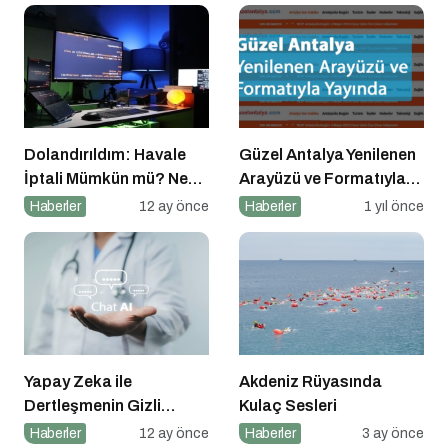
Dolandırıldım: Havale
Güzel Antalya Yenilenen
İptali Mümkün mü? Ne
Arayüzü ve Formatıyla
Yapmalıyım?
Yayında
Haberler
12 ay önce
Haberler
1 yıl önce
Yapay Zeka ile
Akdeniz Rüyasında
Dertleşmenin Gizli
Kulaç Sesleri
Tehlikeleri
Haberler
12 ay önce
Haberler
3 ay önce