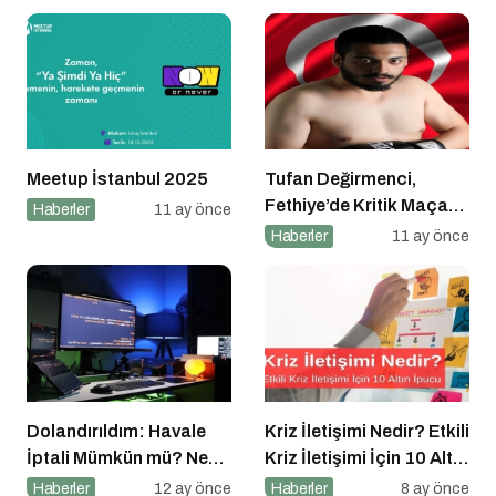
Meetup İstanbul 2025
Tufan Değirmenci,
Fethiye’de Kritik Maça
Haberler
11 ay önce
Çıkıyor
Haberler
11 ay önce
Dolandırıldım: Havale
Kriz İletişimi Nedir? Etkili
İptali Mümkün mü? Ne
Kriz İletişimi İçin 10 Altın
Yapmalıyım?
İpucu
Haberler
12 ay önce
Haberler
8 ay önce