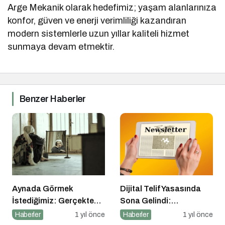
Arge Mekanik olarak hedefimiz; yaşam alanlarınıza
konfor, güven ve enerji verimliliği kazandıran
modern sistemlerle uzun yıllar kaliteli hizmet
sunmaya devam etmektir.
Benzer Haberler
Aynada Görmek
Dijital Telif Yasasında
İstediğimiz: Gerçekten
Sona Gelindi:
Kimiz?
Yayıncılara Haziran
Haberler
1 yıl önce
Haberler
1 yıl önce
Müjdesi