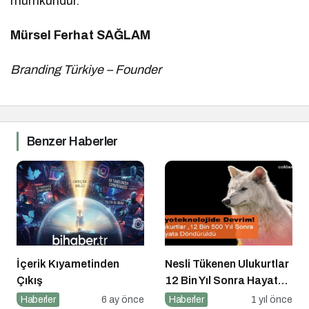
mümkündür.
Mürsel Ferhat SAĞLAM
Branding Türkiye – Founder
Benzer Haberler
İçerik Kıyametinden
Nesli Tükenen Ulukurtlar
Çıkış
12 Bin Yıl Sonra Hayata
Döndürüldü
Haberler
6 ay önce
Haberler
1 yıl önce