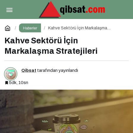
Multi Klima Sistemleri Neden Son Yıllarda Daha
Fazla Tercih Ediliyor?
Paylaş
Yorum Yap
Kahve Sektörü İçin Markalaşma
Haberler
Stratejileri
Kahve Sektörü İçin
Markalaşma Stratejileri
Qibsat
tarafından yayınlandı
5dk, 10sn