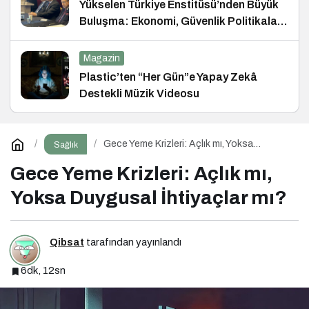
Yükselen Türkiye Enstitüsü’nden Büyük
Buluşma: Ekonomi, Güvenlik Politikaları
ve Hukuk Konferansı
Magazin
Plastic’ten “Her Gün”e Yapay Zekâ
Destekli Müzik Videosu
Gece Yeme Krizleri: Açlık mı, Yoksa
Sağlık
Duygusal İhtiyaçlar mı?
Gece Yeme Krizleri: Açlık mı,
Yoksa Duygusal İhtiyaçlar mı?
Qibsat
tarafından yayınlandı
6dk, 12sn