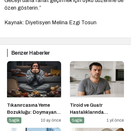
Geceyi daha rahat geçirmek için uyku düzenine de
özen gösterin.”
Kaynak: Diyetisyen Melina Ezgi Tosun
Benzer Haberler
Tıkanırcasına Yeme
Tiroid ve Guatr
Bozukluğu: Doymayan
Hastalıklarında
Duygular
Beslenme Bilinci
Sağlık
10 ay önce
Sağlık
1 yıl önce