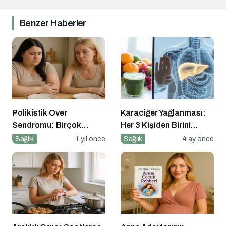
Benzer Haberler
Polikistik Over
Karaciğer Yağlanması:
Sendromu: Birçok
Her 3 Kişiden Birini
Kadının Sessiz Yoldaşı
Tehdit Eden “Sessiz”
Sağlık
1 yıl önce
Sağlık
4 ay önce
Salgın