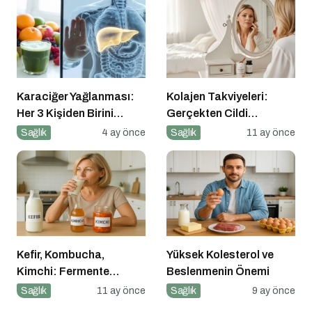
Karaciğer Yağlanması:
Kolajen Takviyeleri:
Her 3 Kişiden Birini
Gerçekten Cildi
Tehdit Eden “Sessiz”
Gençleştiriyor mu?
Sağlık
4 ay önce
Sağlık
11 ay önce
Salgın
Kefir, Kombucha,
Yüksek Kolesterol ve
Kimchi: Fermente
Beslenmenin Önemi
Gıdalar Sağlıkta Yeni
Sağlık
11 ay önce
Sağlık
9 ay önce
Trend mi?