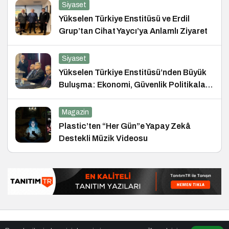
Siyaset
Yükselen Türkiye Enstitüsü ve Erdil
Grup’tan Cihat Yaycı’ya Anlamlı Ziyaret
Siyaset
Yükselen Türkiye Enstitüsü’nden Büyük
Buluşma: Ekonomi, Güvenlik Politikaları
ve Hukuk Konferansı
Magazin
Plastic’ten “Her Gün”e Yapay Zekâ
Destekli Müzik Videosu
© Telif Hakkı 26.01.2007, Tüm Hakları Saklıdır.
haber
,
en iyiler