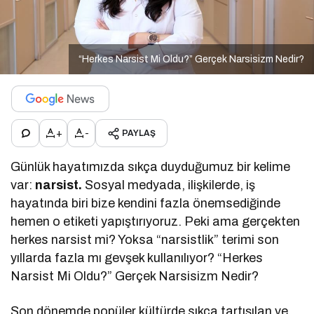
“Herkes Narsist Mi Oldu?” Gerçek Narsisizm Nedir?
+
-
PAYLAŞ
Günlük hayatımızda sıkça duyduğumuz bir kelime
var:
narsist.
Sosyal medyada, ilişkilerde, iş
hayatında biri bize kendini fazla önemsediğinde
hemen o etiketi yapıştırıyoruz. Peki ama gerçekten
herkes narsist mi? Yoksa “narsistlik” terimi son
yıllarda fazla mı gevşek kullanılıyor? “Herkes
Narsist Mi Oldu?” Gerçek Narsisizm Nedir?
Son dönemde popüler kültürde sıkça tartışılan ve