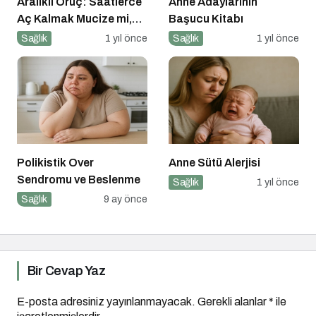
Aralıklı Oruç: Saatlerce
Anne Adaylarının
Aç Kalmak Mucize mi,
Başucu Kitabı
Geçici Bir Trend Mi?
Sağlık
1 yıl önce
Sağlık
1 yıl önce
Polikistik Over
Anne Sütü Alerjisi
Sendromu ve Beslenme
Sağlık
1 yıl önce
Sağlık
9 ay önce
Bir Cevap Yaz
E-posta adresiniz yayınlanmayacak.
Gerekli alanlar
*
ile