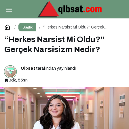
Gece Yeme Krizleri: Açlık mı, Yoksa Duygusal
İhtiyaçlar mı?
Paylaş
Yorum Yap
“Herkes Narsist Mi Oldu?” Gerçek
Sağlık
Narsisizm Nedir?
“Herkes Narsist Mi Oldu?”
Gerçek Narsisizm Nedir?
Qibsat
tarafından yayınlandı
3dk, 55sn