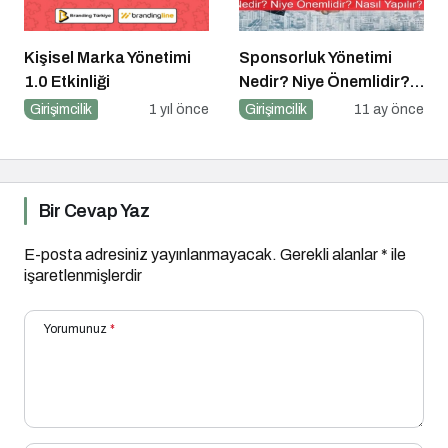
Kişisel Marka Yönetimi
Sponsorluk Yönetimi
1.0 Etkinliği
Nedir? Niye Önemlidir?
Nasıl Yapılır?
Girişimcilik
1 yıl önce
Girişimcilik
11 ay önce
Bir Cevap Yaz
E-posta adresiniz yayınlanmayacak.
Gerekli alanlar
*
ile
işaretlenmişlerdir
Yorumunuz
*