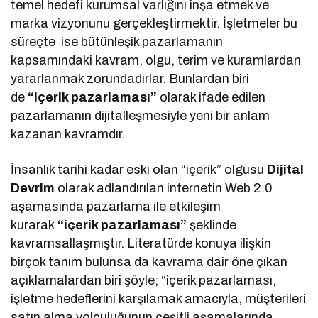
temel hedefi kurumsal varlığını inşa etmek ve
marka vizyonunu gerçekleştirmektir. İşletmeler bu
süreçte ise bütünleşik pazarlamanın
kapsamındaki kavram, olgu, terim ve kuramlardan
yararlanmak zorundadırlar. Bunlardan biri
de
“içerik pazarlaması”
olarak ifade edilen
pazarlamanın dijitalleşmesiyle yeni bir anlam
kazanan kavramdır.
İnsanlık tarihi kadar eski olan “içerik” olgusu
Dijital
Devrim
olarak adlandırılan internetin Web 2.0
aşamasında pazarlama ile etkileşim
kurarak
“içerik pazarlaması”
şeklinde
kavramsallaşmıştır. Literatürde konuya ilişkin
birçok tanım bulunsa da kavrama dair öne çıkan
açıklamalardan biri şöyle; “içerik pazarlaması,
işletme hedeflerini karşılamak amacıyla, müşterileri
satın alma yolculuğunun çeşitli aşamalarında