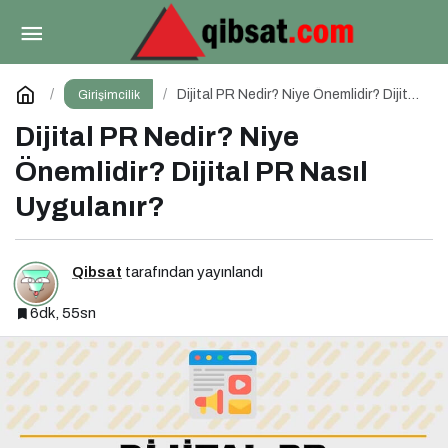
İçerik Pazarlaması Nedir?
Paylaş
Yorum Yap
Dijital PR Nedir? Niye Önemlidir? Dijital
Girişimcilik
PR Nasıl Uygulanır?
Dijital PR Nedir? Niye
Önemlidir? Dijital PR Nasıl
Uygulanır?
Qibsat
tarafından yayınlandı
6dk, 55sn