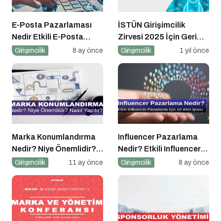
E-Posta Pazarlaması
İSTÜN Girişimcilik
Nedir Etkili E-Posta
Zirvesi 2025 İçin Geri
Pazarlaması için 10
Sayım
Girişimcilik
8 ay önce
Girişimcilik
1 yıl önce
Altın İpucu
Marka Konumlandırma
Influencer Pazarlama
Nedir? Niye Önemlidir?
Nedir? Etkili Influencer
Nasıl Yapılır?
Pazarlama için 10 Altın
Girişimcilik
11 ay önce
Girişimcilik
8 ay önce
İpucu