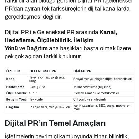
farklı bir alan olduğu görülen Dijital PR’ı geleneksel
PR’dan ayıran tek fark süreçlerin dijital kanallarda
gerçekleşmesi değildir.
Dijital PR ile Geleneksel PR arasında
Kanal,
Hedefleme, Ölçülebilirlik, İletişim
Yönü
ve
Dağıtım
ana başlıkları başta olmak üzere
pek çok açıdan farklılık bulunur.
ÖZELLİK
GELENEKSEL PR
DİJİTAL PR
Televizyon, radyo, gazete,
Kanal
Sosyal medya, bloglar, dijital haber siteleri
dergi
Hedefleme
Geniş kitle
Mikro hedefleme (niş kitle)
Ölçülebilirlik
Sınırlı
Gerçek zamanlı ve metrik odaklı
İletişim Yönü
Tek yönlü
Çift yönlü ve etkileşimli
İçerik pazarlama, SEO, sosyal medya, e-
Dağıtım
PR ajansları, medya ilişkileri
mail
Dijital PR’ın Temel Amaçları
İşletmelerin çevrimiçi kamuoyunda itibar, bilinirlik,