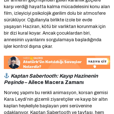
Bir annenin geçmişinden gelen karanlık güçlere
karşı verdiği hayatta kalma mücadelesini konu alan
film, izleyiciyi psikolojik gerilim dolu bir atmosfere
sürüklüyor. Oğullarıyla birlikte izole bir evde
yaşayan Haziran, kötü bir varlıktan korunmak için
bir dizi kural koyar. Ancak çocuklardan biri,
annesinin uyarılarını sorgulamaya başladığında
işler kontrol dışına çıkar.
Kaptan Sabertooth: Kayıp Hazinenin
Peşinde
– Ailece Macera Zamanı
Norveç yapımı bu renkli animasyon, korsan gemisi
Kara Leydi’nin gizemli ziyaretçiler ve kayıp bir altın
kaplan heykeliyle başlayan yeni serüvenine
odaklanıyor. Kaptan Sabertooth ve tayfası, hem