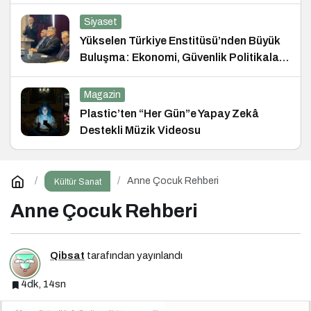
Siyaset
Yükselen Türkiye Enstitüsü’nden Büyük
Buluşma: Ekonomi, Güvenlik Politikaları
ve Hukuk Konferansı
Magazin
Plastic’ten “Her Gün”e Yapay Zekâ
Destekli Müzik Videosu
Anne Çocuk Rehberi
Kültür Sanat
Anne Çocuk Rehberi
Qibsat
tarafından yayınlandı
4dk, 14sn