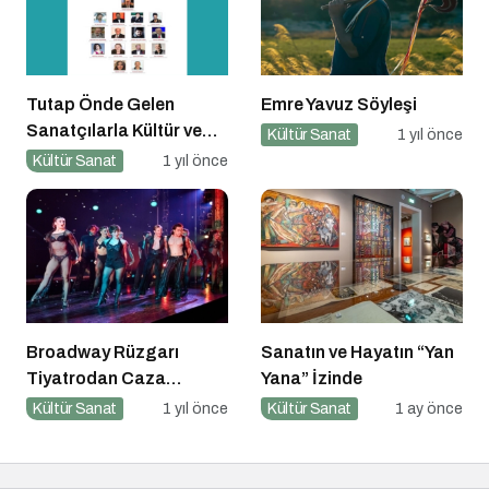
Tutap Önde Gelen
Emre Yavuz Söyleşi
Sanatçılarla Kültür ve
Kültür Sanat
1 yıl önce
Sanat Yolucluğuna
Kültür Sanat
1 yıl önce
Devam Ediyor
Broadway Rüzgarı
Sanatın ve Hayatın “Yan
Tiyatrodan Caza
Yana” İzinde
Dopdolu Bir Program
Kültür Sanat
1 yıl önce
Kültür Sanat
1 ay önce