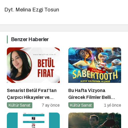
Dyt. Melina Ezgi Tosun
Benzer Haberler
Senarist Betül Fırat’tan
Bu Hafta Vizyona
Çarpıcı Hikayeler ve
Girecek Filmler Belli
Şarkılar
Oldu: Sinema Keyfi
Kültür Sanat
7 ay önce
Kültür Sanat
1 yıl önce
Paribu Cineverse’te
Başlıyor!