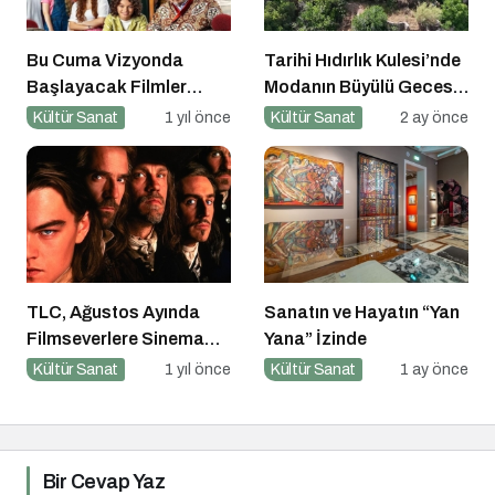
Bu Cuma Vizyonda
Tarihi Hıdırlık Kulesi’nde
Başlayacak Filmler
Modanın Büyülü Gecesi:
Açıklandı
Cihan Nacar Defilesi
Kültür Sanat
1 yıl önce
Kültür Sanat
2 ay önce
TLC, Ağustos Ayında
Sanatın ve Hayatın “Yan
Filmseverlere Sinema
Yana” İzinde
Dolu Akşamlar Sunuyor
Kültür Sanat
1 yıl önce
Kültür Sanat
1 ay önce
Bir Cevap Yaz