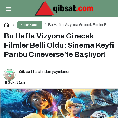
Anne Çocuk Rehberi
Paylaş
Yorum Yap
Bu Hafta Vizyona Girecek Filmler Belli
Kültür Sanat
Oldu: Sinema Keyfi Paribu
Cineverse’te Başlıyor!
Bu Hafta Vizyona Girecek
Filmler Belli Oldu: Sinema Keyfi
Paribu Cineverse’te Başlıyor!
Qibsat
tarafından yayınlandı
3dk, 31sn