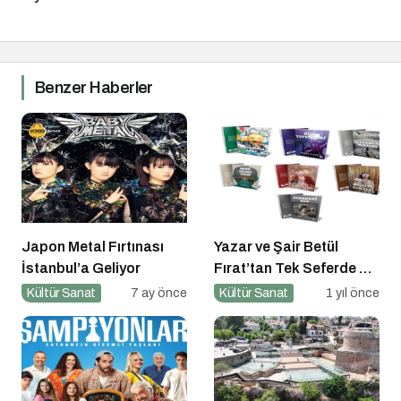
Benzer Haberler
Japon Metal Fırtınası
Yazar ve Şair Betül
İstanbul’a Geliyor
Fırat’tan Tek Seferde 7
Kitap Müjdesi
Kültür Sanat
7 ay önce
Kültür Sanat
1 yıl önce