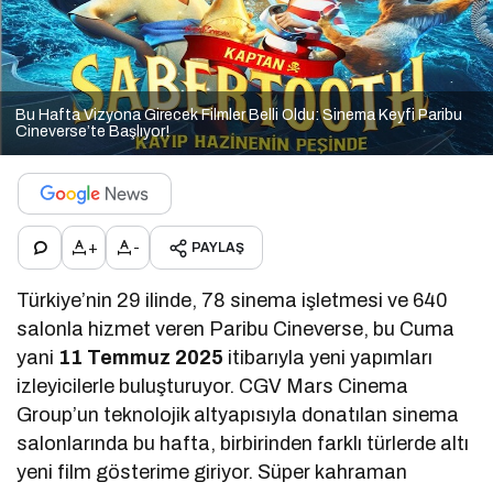
Bu Hafta Vizyona Girecek Filmler Belli Oldu: Sinema Keyfi Paribu
Cineverse’te Başlıyor!
+
-
PAYLAŞ
Türkiye’nin 29 ilinde, 78 sinema işletmesi ve 640
salonla hizmet veren Paribu Cineverse, bu Cuma
yani
11 Temmuz 2025
itibarıyla yeni yapımları
izleyicilerle buluşturuyor. CGV Mars Cinema
Group’un teknolojik altyapısıyla donatılan sinema
salonlarında bu hafta, birbirinden farklı türlerde altı
yeni film gösterime giriyor. Süper kahraman