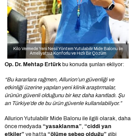
Kilo Vermede Yeni Nesil Yöntem Yutulabilir Mide Balonu ile
Ameliyatsız Konforlu ve Hızlı Bir Çözüm
Op. Dr. Mehtap Ertürk
bu konuda şunları ekliyor:
“Bu kararlara rağmen, Allurion’un güvenliği ve
etkinliği üzerine yapılan yeni klinik araştırmalar,
ürünün güvenli olduğunu bir kez daha kanıtladı. Şu
an Türkiye’de de bu ürün güvenle kullanılabiliyor.”
Allurion Yutulabilir Mide Balonu ile ilgili olarak, daha
önce medyada
“yasaklanma”
,
“ciddi yan
etkiler”
ve hatta
“ölüme sebep olduğu”
gibi