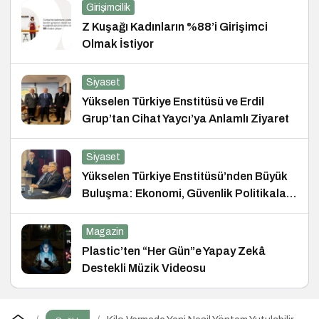
Girişimcilik
Z Kuşağı Kadınların %88’i Girişimci
Olmak İstiyor
Siyaset
Yükselen Türkiye Enstitüsü ve Erdil
Grup’tan Cihat Yaycı’ya Anlamlı Ziyaret
Siyaset
Yükselen Türkiye Enstitüsü’nden Büyük
Buluşma: Ekonomi, Güvenlik Politikaları
ve Hukuk Konferansı
Magazin
Plastic’ten “Her Gün”e Yapay Zekâ
Destekli Müzik Videosu