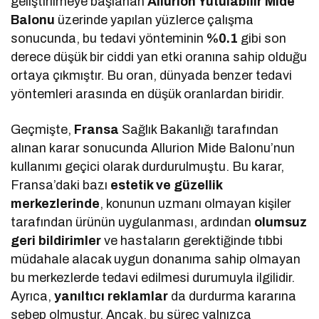
geliştirilmeye başlanan
Allurion Yutulabilir Mide
Balonu
üzerinde yapılan yüzlerce çalışma
sonucunda, bu tedavi yönteminin
%0.1
gibi son
derece düşük bir ciddi yan etki oranına sahip olduğu
ortaya çıkmıştır. Bu oran, dünyada benzer tedavi
yöntemleri arasında en düşük oranlardan biridir.
Geçmişte,
Fransa
Sağlık Bakanlığı tarafından
alınan karar sonucunda Allurion Mide Balonu’nun
kullanımı geçici olarak durdurulmuştu. Bu karar,
Fransa’daki bazı
estetik ve güzellik
merkezlerinde
, konunun uzmanı olmayan kişiler
tarafından ürünün uygulanması, ardından
olumsuz
geri bildirimler
ve hastaların gerektiğinde tıbbi
müdahale alacak uygun donanıma sahip olmayan
bu merkezlerde tedavi edilmesi durumuyla ilgilidir.
Ayrıca,
yanıltıcı reklamlar
da durdurma kararına
sebep olmuştur. Ancak, bu süreç yalnızca