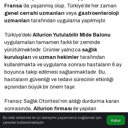
Fransa
‘da yaşanmış olup, Türkiye’de her zaman
genel cerrahi uzmanları
veya
gastroenteroloji
uzmanları
tarafından uygulama yapılmıştır.
Türkiye’deki
Allurion Yutulabilir Mide Balonu
uygulamaları tamamen farklı bir zeminde
yürütülmektedir. Ürünler yalnızca
sağlık
kuruluşları
ve
uzman hekimler
tarafından
kullanılmakta ve uygulama sonrası hastaların 6 ay
boyunca takip edilmesi sağlanmaktadır. Bu,
hastaların güvenliği ve tedavi sürecinin etkinliği
açısından büyük bir önem taşır.
Fransız Sağlık Otoritesi’nin aldığı durdurma kararı
sonrasında,
Allurion firması
ile yapılan
görüşmeler ve
sağlık otoriteleri
arasında
Bu web sitesinde en iyi deneyimi yaşamanızı sağlamak için
Kabul
çerezler kullanılmaktadır.
gerçekleştirilen detaylı incelemeler, ürünün güvenli