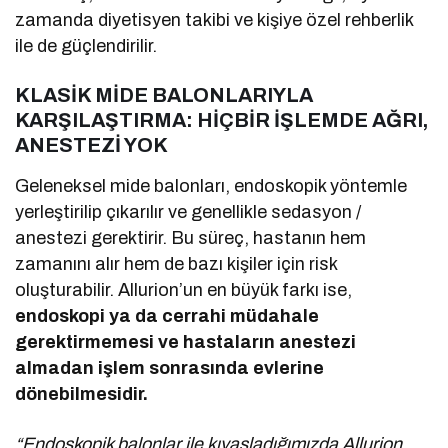
zamanda diyetisyen takibi ve kişiye özel rehberlik
ile de güçlendirilir.
KLASİK MİDE BALONLARIYLA
KARŞILAŞTIRMA: HİÇBİR İŞLEMDE AĞRI,
ANESTEZİ YOK
Geleneksel mide balonları, endoskopik yöntemle
yerleştirilip çıkarılır ve genellikle sedasyon /
anestezi gerektirir. Bu süreç, hastanın hem
zamanını alır hem de bazı kişiler için risk
oluşturabilir. Allurion’un en büyük farkı ise,
endoskopi ya da cerrahi müdahale
gerektirmemesi
ve
hastaların anestezi
almadan işlem sonrasında evlerine
dönebilmesidir.
“Endoskopik balonlar ile kıyasladığımızda Allurion