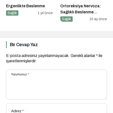
Ergenlikte Beslenme
Ortoreksiya Nervoza:
Sağlıklı Beslenme
Sağlık
1 yıl önce
Takıntısı
Sağlık
10 ay önce
Bir Cevap Yaz
E-posta adresiniz yayınlanmayacak.
Gerekli alanlar
*
ile
işaretlenmişlerdir
Yorumunuz
*
Adınız
*