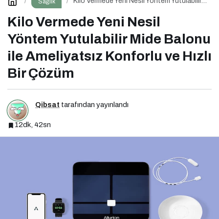
Kilo Vermede Yeni Nesil Yöntem Yutulabilir
Sağlık
Mide Balonu ile Ameliyatsız Konforlu ve
Hızlı Bir Çözüm
Kilo Vermede Yeni Nesil
Yöntem Yutulabilir Mide Balonu
ile Ameliyatsız Konforlu ve Hızlı
Bir Çözüm
Qibsat
tarafından yayınlandı
12dk, 42sn