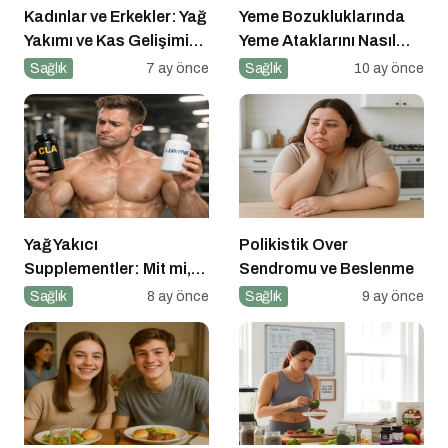
Kadınlar ve Erkekler: Yağ
Yeme Bozukluklarında
Yakımı ve Kas Gelişimi
Yeme Ataklarını Nasıl
Arasındaki Farklar
Engellerim?
Sağlık
7 ay önce
Sağlık
10 ay önce
Yağ Yakıcı
Polikistik Over
Supplementler: Mit mi,
Sendromu ve Beslenme
Gerçek mi?
Sağlık
8 ay önce
Sağlık
9 ay önce