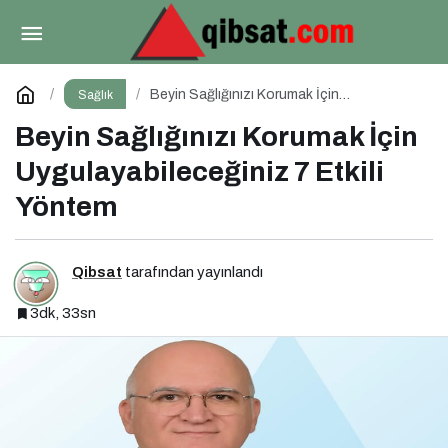
Kilo Vermede Yeni Nesil Yöntem Yutulabilir Mide
Balonu ile Ameliyatsız Konforlu ve Hızlı Bir Çözüm
Paylaş
Yorum Yap
Beyin Sağlığınızı Korumak İçin
Sağlık
Uygulayabileceğiniz 7 Etkili Yöntem
Beyin Sağlığınızı Korumak İçin
Uygulayabileceğiniz 7 Etkili
Yöntem
Qibsat
tarafından yayınlandı
3dk, 33sn