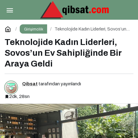
Ulaşılabilir Lüksün Yeni Yüzü
Paylaş
Yorum Yap
Teknolojide Kadın Liderleri, Sovos’un
Girişimcilik
Ev Sahipliğinde Bir Araya Geldi
Teknolojide Kadın Liderleri,
Sovos’un Ev Sahipliğinde Bir
Araya Geldi
Qibsat
tarafından yayınlandı
2dk, 28sn