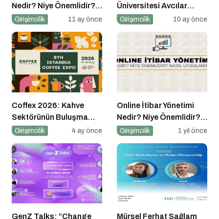
Nedir? Niye Önemlidir?
Üniversitesi Avcılar
Growht Marketıng Nasıl
Kampüsü İşletme
Girişimcilik
11 ay önce
Girişimcilik
10 ay önce
Yapılır?
Fakültesinde
Coffex 2026: Kahve
Online İtibar Yönetimi
Sektörünün Buluşma
Nedir? Niye Önemlidir?
Noktası
Online İtibar Yönetimi
Girişimcilik
4 ay önce
Girişimcilik
1 yıl önce
Nasıl Uygulanır?
GenZ Talks: “Change
Mürsel Ferhat Sağlam