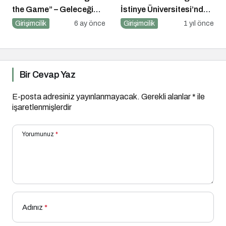
the Game” – Geleceği
İstinye Üniversitesi’nde
Tasarlayanlar Sahne
Dijital Medya
Girişimcilik
6 ay önce
Girişimcilik
1 yıl önce
Alıyor!
Okuryazarlığı
Kapsamında
Konuşacak!
Bir Cevap Yaz
E-posta adresiniz yayınlanmayacak.
Gerekli alanlar
*
ile
işaretlenmişlerdir
Yorumunuz
*
Adınız
*