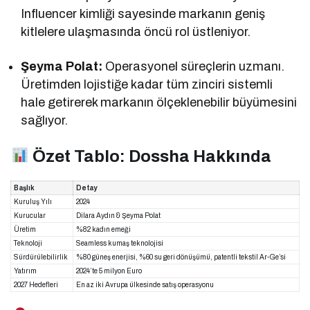
Influencer kimliği sayesinde markanın geniş
kitlelere ulaşmasında öncü rol üstleniyor.
Şeyma Polat:
Operasyonel süreçlerin uzmanı.
Üretimden lojistiğe kadar tüm zinciri sistemli
hale getirerek markanın ölçeklenebilir büyümesini
sağlıyor.
Özet Tablo: Dossha Hakkında
Başlık
Detay
Kuruluş Yılı
2024
Kurucular
Dilara Aydın & Şeyma Polat
Üretim
%82 kadın emeği
Teknoloji
Seamless kumaş teknolojisi
Sürdürülebilirlik
%80 güneş enerjisi, %60 su geri dönüşümü, patentli tekstil Ar-Ge’si
Yatırım
2024’te 5 milyon Euro
2027 Hedefleri
En az iki Avrupa ülkesinde satış operasyonu