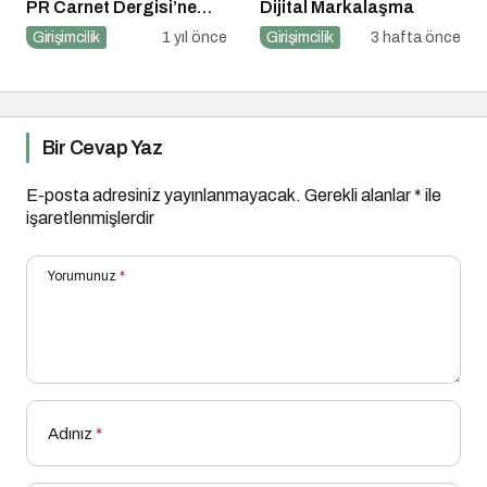
PR Carnet Dergisi’ne
Dijital Markalaşma
Konuştu
Girişimcilik
1 yıl önce
Girişimcilik
3 hafta önce
Bir Cevap Yaz
E-posta adresiniz yayınlanmayacak.
Gerekli alanlar
*
ile
işaretlenmişlerdir
Yorumunuz
*
Adınız
*