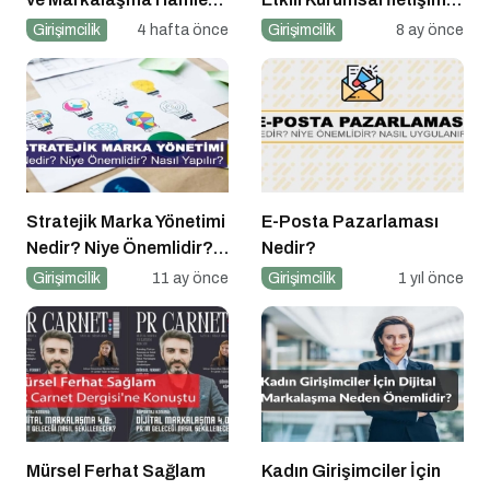
Projelerin Başına Mürsel
İçin 10 Altın İpucu
Girişimcilik
4 hafta önce
Girişimcilik
8 ay önce
Ferhat Sağlam Getirildi
Stratejik Marka Yönetimi
E-Posta Pazarlaması
Nedir? Niye Önemlidir?
Nedir?
Stratejik Marka Yönetimi
Girişimcilik
11 ay önce
Girişimcilik
1 yıl önce
Nasıl Yapılır?
Mürsel Ferhat Sağlam
Kadın Girişimciler İçin