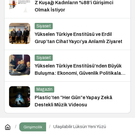
Z Kuşağı Kadınların %88’i Girişimci
Olmak İstiyor
Siyaset
Yükselen Türkiye Enstitüsü ve Erdil
Grup’tan Cihat Yaycı’ya Anlamlı Ziyaret
Siyaset
Yükselen Türkiye Enstitüsü’nden Büyük
Buluşma: Ekonomi, Güvenlik Politikaları
ve Hukuk Konferansı
Magazin
Plastic’ten “Her Gün”e Yapay Zekâ
Destekli Müzik Videosu
Ulaşılabilir Lüksün Yeni Yüzü
Girişimcilik