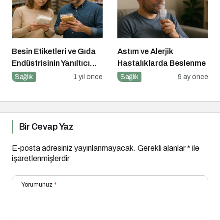
Besin Etiketleri ve Gıda
Astım ve Alerjik
Endüstrisinin Yanıltıcı
Hastalıklarda Beslenme
Stratejileri
Sağlık
1 yıl önce
Sağlık
9 ay önce
Bir Cevap Yaz
E-posta adresiniz yayınlanmayacak.
Gerekli alanlar
*
ile
işaretlenmişlerdir
Yorumunuz
*