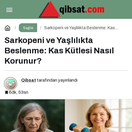
Zayıflama İğneleri: Mucize mi, Bilimsel Bir Araç
mı?
Paylaş
Yorum Yap
Sarkopeni ve Yaşlılıkta Beslenme: Kas
Sağlık
Kütlesi Nasıl Korunur?
Sarkopeni ve Yaşlılıkta
Beslenme: Kas Kütlesi Nasıl
Korunur?
Qibsat
tarafından yayınlandı
6dk, 53sn