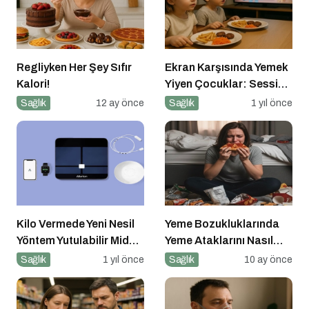
Regliyken Her Şey Sıfır
Ekran Karşısında Yemek
Kalori!
Yiyen Çocuklar: Sessiz
Tehlike
Sağlık
12 ay önce
Sağlık
1 yıl önce
Kilo Vermede Yeni Nesil
Yeme Bozukluklarında
Yöntem Yutulabilir Mide
Yeme Ataklarını Nasıl
Balonu ile Ameliyatsız
Engellerim?
Sağlık
1 yıl önce
Sağlık
10 ay önce
Konforlu ve Hızlı Bir
Çözüm