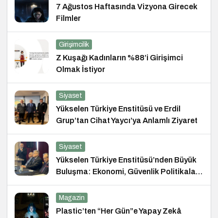
7 Ağustos Haftasında Vizyona Girecek
Filmler
Girişimcilik
Z Kuşağı Kadınların %88’i Girişimci
Olmak İstiyor
Siyaset
Yükselen Türkiye Enstitüsü ve Erdil
Grup’tan Cihat Yaycı’ya Anlamlı Ziyaret
Siyaset
Yükselen Türkiye Enstitüsü’nden Büyük
Buluşma: Ekonomi, Güvenlik Politikaları
ve Hukuk Konferansı
Magazin
Plastic’ten “Her Gün”e Yapay Zekâ