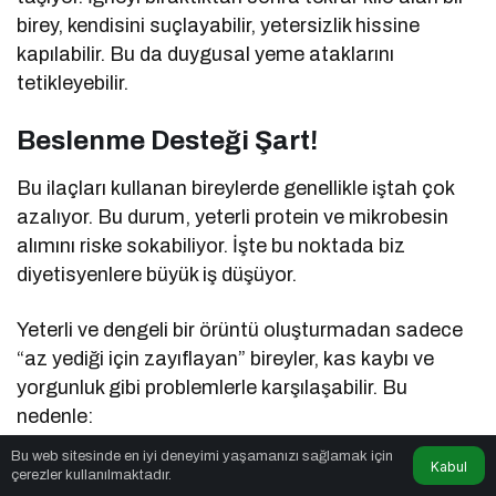
birey, kendisini suçlayabilir, yetersizlik hissine
kapılabilir. Bu da duygusal yeme ataklarını
tetikleyebilir.
Beslenme Desteği Şart!
Bu ilaçları kullanan bireylerde genellikle iştah çok
azalıyor. Bu durum, yeterli protein ve mikrobesin
alımını riske sokabiliyor. İşte bu noktada biz
diyetisyenlere büyük iş düşüyor.
Yeterli ve dengeli bir örüntü oluşturmadan sadece
“az yediği için zayıflayan” bireyler, kas kaybı ve
yorgunluk gibi problemlerle karşılaşabilir. Bu
nedenle:
Bu web sitesinde en iyi deneyimi yaşamanızı sağlamak için
Kabul
Yeterli protein alımı
çerezler kullanılmaktadır.