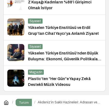
Z Kuşağı Kadınların %88’i Girişimci
Olmak İstiyor
Siyaset
Yükselen Türkiye Enstitüsü ve Erdil
Grup’tan Cihat Yaycı’ya Anlamlı Ziyaret
Siyaset
Yükselen Türkiye Enstitüsü’nden Büyük
Buluşma: Ekonomi, Güvenlik Politikaları
ve Hukuk Konferansı
Magazin
Plastic’ten “Her Gün”e Yapay Zekâ
Destekli Müzik Videosu
Akdeniz’in Saklı Hazineleri: Adrasan ve
Turizm
Çevresi