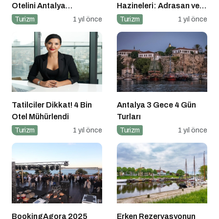
Otelini Antalya
Hazineleri: Adrasan ve
Konyaaltı’nda Açıyor
Çevresi
Turizm
1 yıl önce
Turizm
1 yıl önce
Tatilciler Dikkat! 4 Bin
Antalya 3 Gece 4 Gün
Otel Mühürlendi
Turları
Turizm
1 yıl önce
Turizm
1 yıl önce
BookingAgora 2025
Erken Rezervasyonun