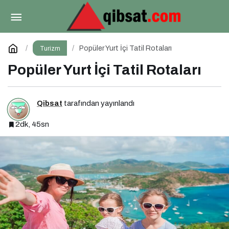
Akdeniz’in Saklı Hazineleri: Adrasan ve Çevresi
Paylaş
Yorum Yap
Popüler Yurt İçi Tatil Rotaları
Turizm
Popüler Yurt İçi Tatil Rotaları
Qibsat
tarafından yayınlandı
2dk, 45sn