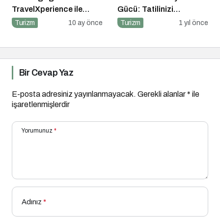
TravelXperience ile
Gücü: Tatilinizi
seyahat sektörü Six
Planlayın, Avantajları
Turizm
10 ay önce
Turizm
1 yıl önce
Senses Kocataş
Yakalayın!
Mansions’da bir araya
geldi
Bir Cevap Yaz
E-posta adresiniz yayınlanmayacak.
Gerekli alanlar
*
ile
işaretlenmişlerdir
Yorumunuz
*
Adınız
*