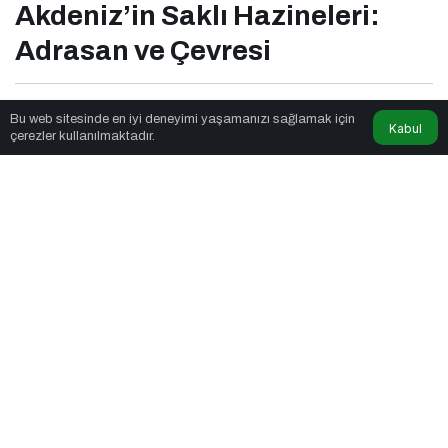
Akdeniz’in Saklı Hazineleri:
Adrasan ve Çevresi
Qibsat
tarafından yayınlandı
Bu web sitesinde en iyi deneyimi yaşamanızı sağlamak için
Kabul
çerezler kullanılmaktadır.
4dk, 35sn
Akdeniz’in Saklı Hazineleri: Adrasan ve Çevresi