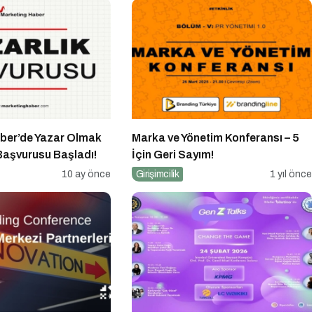
ber’de Yazar Olmak
Marka ve Yönetim Konferansı – 5
 Başvurusu Başladı!
İçin Geri Sayım!
10 ay önce
Girişimcilik
1 yıl önce