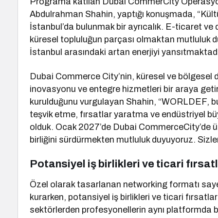
Programa katılan Dubai CommerCity Operasyon
Abdulrahman Shahin, yaptığı konuşmada, “Kültür 
İstanbul’da bulunmak bir ayrıcalık. E-ticaret ve d
küresel topluluğun parçası olmaktan mutluluk duy
İstanbul arasındaki artan enerjiyi yansıtmaktadır
Dubai Commerce City’nin, küresel ve bölgesel dij
inovasyonu ve entegre hizmetleri bir araya getir
kurulduğunu vurgulayan Shahin, “WORLDEF, bu yol
teşvik etme, fırsatlar yaratma ve endüstriyel
olduk. Ocak 2027’de Dubai CommerceCity’de ü
birliğini sürdürmekten mutluluk duyuyoruz. Sizler
Potansiyel iş birlikleri ve ticari fır
Özel olarak tasarlanan networking formatı sayes
kurarken, potansiyel iş birlikleri ve ticari fırsa
sektörlerden profesyonellerin aynı platformda bul