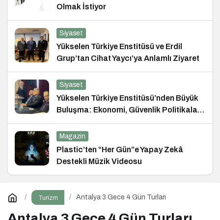
Olmak İstiyor
Siyaset
Yükselen Türkiye Enstitüsü ve Erdil
Grup’tan Cihat Yaycı’ya Anlamlı Ziyaret
Siyaset
Yükselen Türkiye Enstitüsü’nden Büyük
Buluşma: Ekonomi, Güvenlik Politikaları
ve Hukuk Konferansı
Magazin
Plastic’ten “Her Gün”e Yapay Zekâ
Destekli Müzik Videosu
Antalya 3 Gece 4 Gün Turları
Turizm
Antalya 3 Gece 4 Gün Turları