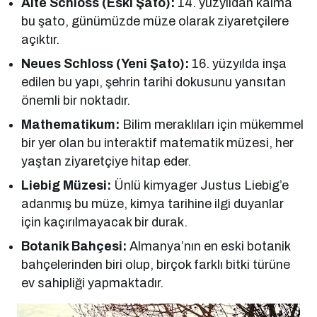
Alte Schloss (Eski Şato):
14. yüzyıldan kalma
bu şato, günümüzde müze olarak ziyaretçilere
açıktır.
Neues Schloss (Yeni Şato):
16. yüzyılda inşa
edilen bu yapı, şehrin tarihi dokusunu yansıtan
önemli bir noktadır.
Mathematikum:
Bilim meraklıları için mükemmel
bir yer olan bu interaktif matematik müzesi, her
yaştan ziyaretçiye hitap eder.
Liebig Müzesi:
Ünlü kimyager Justus Liebig’e
adanmış bu müze, kimya tarihine ilgi duyanlar
için kaçırılmayacak bir durak.
Botanik Bahçesi:
Almanya’nın en eski botanik
bahçelerinden biri olup, birçok farklı bitki türüne
ev sahipliği yapmaktadır.