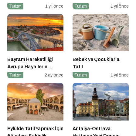
Turizm
1 yıl önce
Turizm
1 yıl önce
Bayram Hareketliliği
Bebek ve Çocuklarla
Avrupa Hayallerini
Tatil
Tetikledi
Turizm
2 ay önce
Turizm
1 yıl önce
Eylülde Tatil Yapmak İçin
Antalya-Ostrava
6 Neden: Sakinlik,
Hattında Yeni Dönem