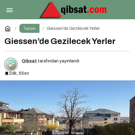
Antalya 3 Gece 4 Gün Turları
Paylaş
Yorum Yap
Giessen’de Gezilecek Yerler
Turizm
Giessen’de Gezilecek Yerler
Qibsat
tarafından yayınlandı
2dk, 55sn