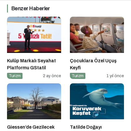
Benzer Haberler
Kulüp Markalı Seyahat
Çocuklara Özel Uçuş
Platformu GStatil
Keyfi
Turizm
2 ay önce
Turizm
1 yıl önce
Giessen’de Gezilecek
Tatilde Doğayı