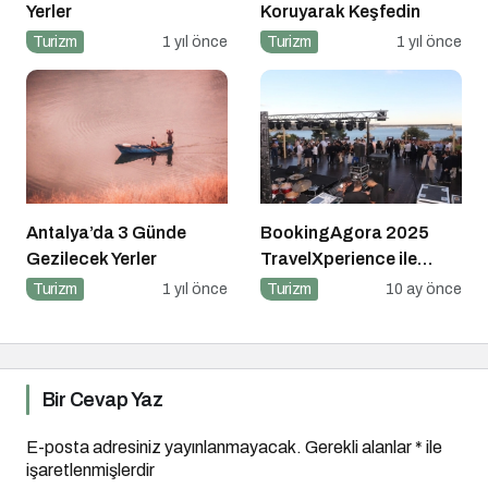
Yerler
Koruyarak Keşfedin
Turizm
1 yıl önce
Turizm
1 yıl önce
Antalya’da 3 Günde
BookingAgora 2025
Gezilecek Yerler
TravelXperience ile
seyahat sektörü Six
Turizm
1 yıl önce
Turizm
10 ay önce
Senses Kocataş
Mansions’da bir araya
geldi
Bir Cevap Yaz
E-posta adresiniz yayınlanmayacak.
Gerekli alanlar
*
ile
işaretlenmişlerdir