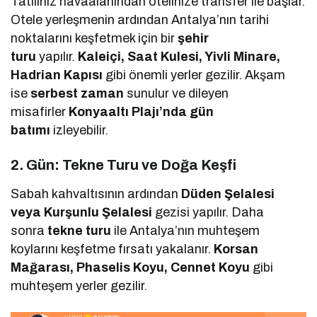
Tatiliniz havaalanından otelinize transfer ile başlar.
Otele yerleşmenin ardından Antalya’nın tarihi
noktalarını keşfetmek için bir
şehir
turu
yapılır.
Kaleiçi, Saat Kulesi, Yivli Minare,
Hadrian Kapısı
gibi önemli yerler gezilir. Akşam
ise
serbest zaman
sunulur ve dileyen
misafirler
Konyaaltı Plajı’nda gün
batımı
izleyebilir.
2. Gün: Tekne Turu ve Doğa Keşfi
Sabah kahvaltısının ardından
Düden Şelalesi
veya Kurşunlu Şelalesi
gezisi yapılır. Daha
sonra
tekne turu
ile Antalya’nın muhteşem
koylarını keşfetme fırsatı yakalanır.
Korsan
Mağarası, Phaselis Koyu, Cennet Koyu
gibi
muhteşem yerler gezilir.