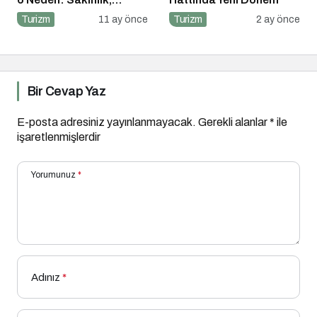
Ekonomi ve Keyif Bir
Turizm
11 ay önce
Turizm
2 ay önce
Arada
Bir Cevap Yaz
E-posta adresiniz yayınlanmayacak.
Gerekli alanlar
*
ile
işaretlenmişlerdir
Yorumunuz
*
Adınız
*