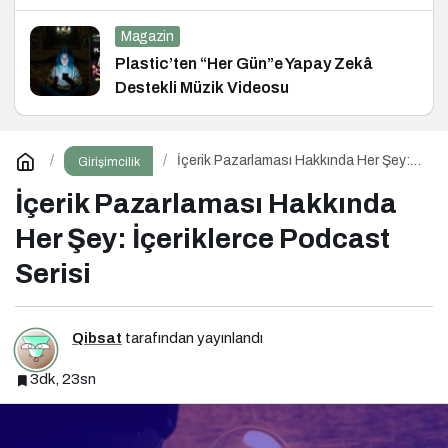
ve Hukuk Konferansı
Magazin
Plastic’ten “Her Gün”e Yapay Zekâ
Destekli Müzik Videosu
İçerik Pazarlaması Hakkında Her Şey:
Girişimcilik
İçeriklerce Podcast Serisi
İçerik Pazarlaması Hakkında
Her Şey: İçeriklerce Podcast
Serisi
Qibsat
tarafından yayınlandı
3dk, 23sn