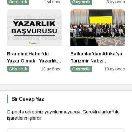
Savunma Sanayii
Girişimcilerin Büyük
Girişimcilik
1 yıl önce
Girişimcilik
3 ay önce
Atılımı: AET
Hataları
Electronics’e Stratejik
Yatırım
Branding Haber’de
Balkanlar’dan Afrika’ya
Yazar Olmak – Yazarlık
Turizmin Nabzı
Başvurusu Başladı!
Uzakrota Dubai’de Attı
Girişimcilik
10 ay önce
Girişimcilik
10 ay önce
Bir Cevap Yaz
E-posta adresiniz yayınlanmayacak.
Gerekli alanlar
*
ile
işaretlenmişlerdir