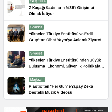
Girişimcilik
Z Kuşağı Kadınların %88’i Girişimci
Olmak İstiyor
Siyaset
Yükselen Türkiye Enstitüsü ve Erdil
Grup’tan Cihat Yaycı’ya Anlamlı Ziyaret
Siyaset
Yükselen Türkiye Enstitüsü’nden Büyük
Buluşma: Ekonomi, Güvenlik Politikaları
ve Hukuk Konferansı
Magazin
Plastic’ten “Her Gün”e Yapay Zekâ
Destekli Müzik Videosu