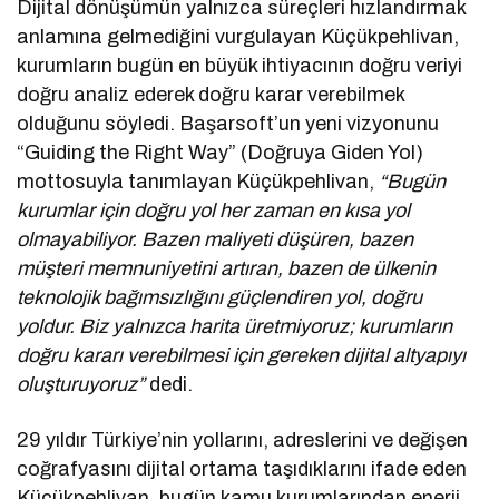
Dijital dönüşümün yalnızca süreçleri hızlandırmak
anlamına gelmediğini vurgulayan Küçükpehlivan,
kurumların bugün en büyük ihtiyacının doğru veriyi
doğru analiz ederek doğru karar verebilmek
olduğunu söyledi. Başarsoft’un yeni vizyonunu
“Guiding the Right Way” (Doğruya Giden Yol)
mottosuyla tanımlayan Küçükpehlivan,
“Bugün
kurumlar için doğru yol her zaman en kısa yol
olmayabiliyor. Bazen maliyeti düşüren, bazen
müşteri memnuniyetini artıran, bazen de ülkenin
teknolojik bağımsızlığını güçlendiren yol, doğru
yoldur. Biz yalnızca harita üretmiyoruz; kurumların
doğru kararı verebilmesi için gereken dijital altyapıyı
oluşturuyoruz”
dedi.
29 yıldır Türkiye’nin yollarını, adreslerini ve değişen
coğrafyasını dijital ortama taşıdıklarını ifade eden
Küçükpehlivan, bugün kamu kurumlarından enerji