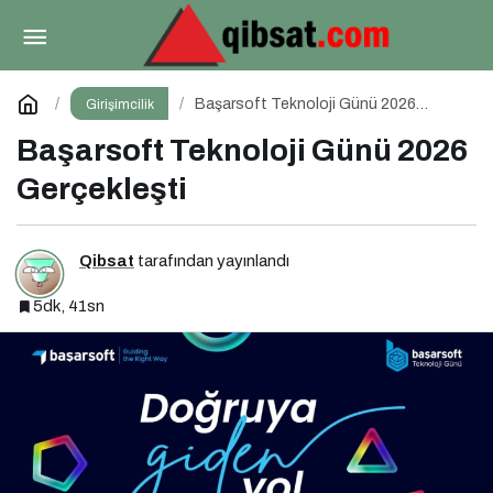
İçerik Pazarlaması Hakkında Her Şey:
İçeriklerce Podcast Serisi
Paylaş
Yorum Yap
Başarsoft Teknoloji Günü 2026
Girişimcilik
Gerçekleşti
Başarsoft Teknoloji Günü 2026
Gerçekleşti
Qibsat
tarafından yayınlandı
5dk, 41sn