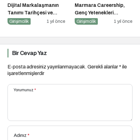
Dijital Markalaşmanın
Marmara Careership,
Tanımı Tarihçesi ve
Genç Yetenekleri
Önemi
Geleceğin İş Dünyasıyla
Girişimcilik
1 yıl önce
Girişimcilik
1 yıl önce
Buluşturuyor!
Bir Cevap Yaz
E-posta adresiniz yayınlanmayacak.
Gerekli alanlar
*
ile
işaretlenmişlerdir
Yorumunuz
*
Adınız
*