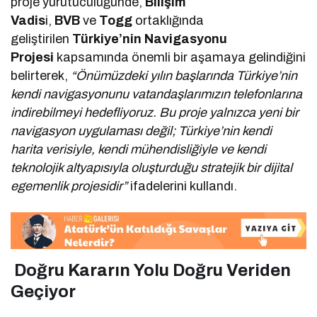
proje yürütücülüğünde,
Bilişim
Vadis
i,
BVB
ve
Togg
ortaklığında
geliştirilen
Türkiye’nin Navigasyonu
Projesi
kapsamında önemli bir aşamaya gelindiğini
belirterek,
“Önümüzdeki yılın başlarında Türkiye’nin
kendi navigasyonunu vatandaşlarımızın telefonlarına
indirebilmeyi hedefliyoruz. Bu proje yalnızca yeni bir
navigasyon uygulaması değil; Türkiye’nin kendi
harita verisiyle, kendi mühendisliğiyle ve kendi
teknolojik altyapısıyla oluşturduğu stratejik bir dijital
egemenlik projesidir”
ifadelerini kullandı.
Doğru Kararın Yolu Doğru Veriden
Geçiyor