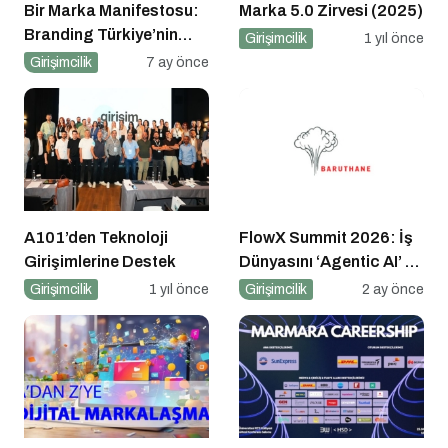
Bir Marka Manifestosu:
Marka 5.0 Zirvesi (2025)
Branding Türkiye’nin
Girişimcilik
1 yıl önce
Marka Hikayesi
Girişimcilik
7 ay önce
A101’den Teknoloji
FlowX Summit 2026: İş
Girişimlerine Destek
Dünyasını ‘Agentic AI’ ve
Otonom Yapay Zeka
Girişimcilik
1 yıl önce
Girişimcilik
2 ay önce
Çağına Hazırlıyor