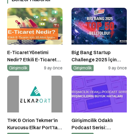
E-Ticaret Yönetimi
Big Bang Startup
Nedir? Etkili E-Ticaret
Challenge 2025 İçin
Yönetimi İçin 10 Altın
Geri Sayım Başladı
Girişimcilik
9 ay önce
Girişimcilik
9 ay önce
İpucu
THK & Orion Tekmer’in
Girişimcilik Odaklı
Kurucusu Elkar Port’tan
Podcast Serisi: