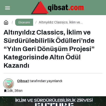
Dijital Kriz Yönetimi Nedir Etkili Dijital Kriz
Yönetimi için 10 Altın İpucu
Paylaş
Yorum Yap
Altınyıldız Classics, İklim ve
Ekonomi
Sürdürülebilirlik Ödülleri’nde “Yılın Geri
Dönüşüm Projesi” Kategorisinde Altın
Altınyıldız Classics, İklim ve
Ödül Kazandı
Sürdürülebilirlik Ödülleri’nde
“Yılın Geri Dönüşüm Projesi”
Kategorisinde Altın Ödül
Kazandı
Qibsat
tarafından yayınlandı
1dk, 36sn