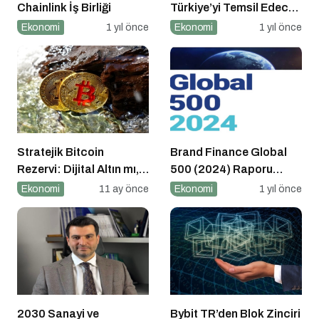
Chainlink İş Birliği
Türkiye’yi Temsil Edecek
Gaziantepli yerli üretici,
Ekonomi
1 yıl önce
Ekonomi
1 yıl önce
Avrupa’nın en prestijli
fuarında boy
gösterecek
Stratejik Bitcoin
Brand Finance Global
Rezervi: Dijital Altın mı,
500 (2024) Raporu
Riskli Bir Hamle mi?
Yayımlandı!
Ekonomi
11 ay önce
Ekonomi
1 yıl önce
2030 Sanayi ve
Bybit TR’den Blok Zinciri