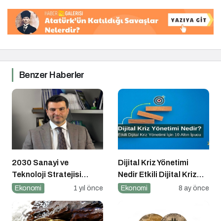
Benzer Haberler
2030 Sanayi ve
Dijital Kriz Yönetimi
Teknoloji Stratejisi
Nedir Etkili Dijital Kriz
Açıklandı
Yönetimi için 10 Altın
Ekonomi
1 yıl önce
Ekonomi
8 ay önce
İpucu