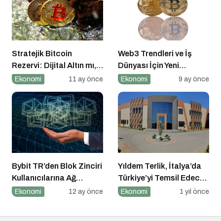
Stratejik Bitcoin
Web3 Trendleri ve İş
Rezervi: Dijital Altın mı,
Dünyası İçin Yeni
Riskli Bir Hamle mi?
Fırsatlar
Ekonomi
11 ay önce
Ekonomi
9 ay önce
Bybit TR’den Blok Zinciri
Yıldem Terlik, İtalya’da
Kullanıcılarına Ağ
Türkiye’yi Temsil Edecek
Tıkanıklığı Rehberi!
Gaziantepli yerli üretici,
Ekonomi
12 ay önce
Ekonomi
1 yıl önce
Avrupa’nın en prestijli
fuarında boy