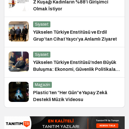
Z Kuşağı Kadınların %88’i Girişimci
Olmak İstiyor
Siyaset
Yükselen Türkiye Enstitüsü ve Erdil
Grup’tan Cihat Yaycı’ya Anlamlı Ziyaret
Siyaset
Yükselen Türkiye Enstitüsü’nden Büyük
Buluşma: Ekonomi, Güvenlik Politikaları
ve Hukuk Konferansı
Magazin
Plastic’ten “Her Gün”e Yapay Zekâ
Destekli Müzik Videosu